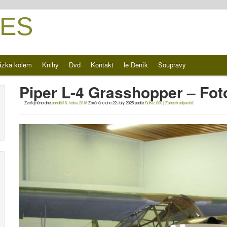
ES
ázka kolem
Knihy
Dvd
Kontakt
le Deník
Soupravy
Piper L-4 Grasshopper – Fot
Zveřejněno dne
pondělí 6. ledna 2018
Změněno dne
22 July 2025
podle
SdKfz.000
|
Zanech odpověď