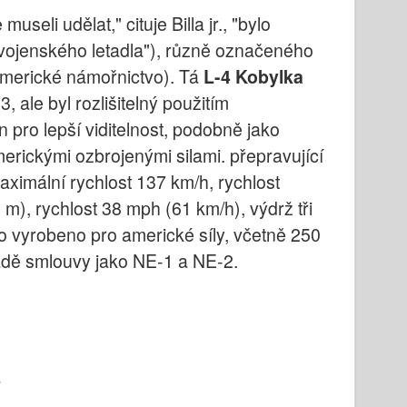
seli udělat," cituje Billa jr., "bylo
vojenského letadla"), různě označeného
merické námořnictvo). Tá
L-4 Kobylka
, ale byl rozlišitelný použitím
n pro lepší viditelnost, podobně jako
merickými ozbrojenými silami. přepravující
aximální rychlost 137 km/h, rychlost
 m), rychlost 38 mph (61 km/h), výdrž tři
lo vyrobeno pro americké síly, včetně 250
adě smlouvy jako NE-1 a NE-2.