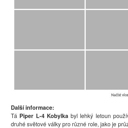
Načíst více.
Další informace:
Tá
Piper L-4 Kobylka
byl lehký letoun použ
druhé světové války pro různé role, jako je pr