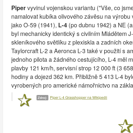
Piper
vyvinul vojenskou variantu ("Vše, co jsme mu
namalovat kubíka olivového závěsu na výrobu 
jako O-59 (1941),
L-4
(po dubnu 1942) a NE (a
byl mechanicky identický s civilním Mládětem J-3
skleníkového světlíku z plexiskla a zadních oke
Taylorcraft L-2 a Aeronca L-3 také v použití s a
jednoho pilota a žádného cestujícího, L-4 měl m
plavby 121 km/h, servisní strop 12 000 ft (3 658
hodiny a dojezd 362 km. Přibližně 5 413 L-4 by
vyrobených pro americké námořnictvo na zákl
Piper L-4 Grasshopper na Wikipedii
Zdroj: