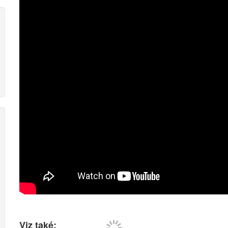
Viz také: