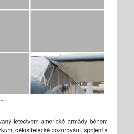
..
ívaný letectvem americké armády během
ůzkum, dělostřelecké pozorování, spojení a