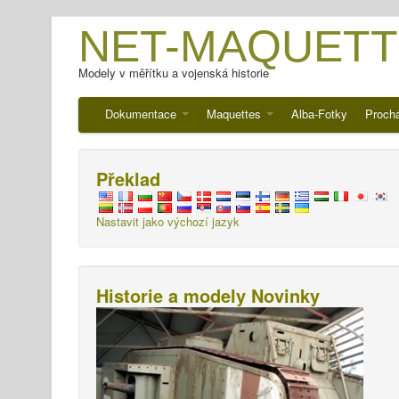
NET-MAQUETT
Modely v měřítku a vojenská historie
Dokumentace
Maquettes
Alba-Fotky
Proch
Překlad
Nastavit jako výchozí jazyk
Historie a modely Novinky