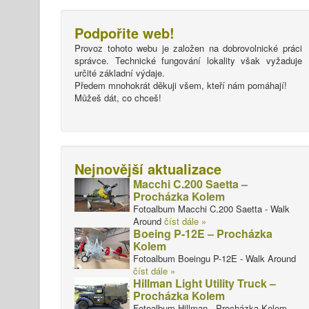
Podpořite web!
Provoz tohoto webu je založen na dobrovolnické práci
správce. Technické fungování lokality však vyžaduje
určité základní výdaje.
Předem mnohokrát děkuji všem, kteří nám pomáhají!
Můžeš dát, co chceš!
Nejnovější aktualizace
Macchi C.200 Saetta –
Procházka Kolem
Fotoalbum Macchi C.200 Saetta - Walk
Around
číst dále »
Boeing P-12E – Procházka
Kolem
Fotoalbum Boeingu P-12E - Walk Around
číst dále »
Hillman Light Utility Truck –
Procházka Kolem
Fotoalbum Hillman - Procházka Kolem