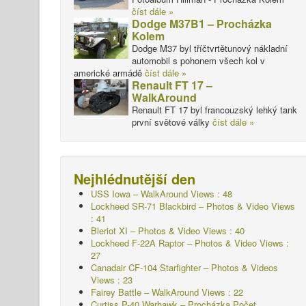
číst dále »
Dodge M37B1 – Procházka
Kolem
Dodge M37 byl tříčtvrtětunový nákladní
automobil s pohonem všech kol v
americké armádě
číst dále »
Renault FT 17 –
WalkAround
Renault FT 17 byl francouzský lehký tank
první světové války
číst dále »
Nejhlédnutější den
USS Iowa – WalkAround Views : 48
Lockheed SR-71 Blackbird – Photos & Video Views
: 41
Bleriot XI – Photos & Video Views : 40
Lockheed F-22A Raptor – Photos & Video Views :
27
Canadair CF-104 Starfighter – Photos & Videos
Views : 23
Fairey Battle – WalkAround Views : 22
Curtiss P-40 Warhawk – Procházka Počet