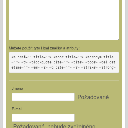
Můžete použít tyto
Html
značky a atributy:
<a href="" title=""> <abbr title=""> <acronym title
=""> <b> <blockquote cite=""> <cite> <code> <del dat
etime=""> <em> <i> <q cite=""> <s> <strike> <strong>
Jméno
Požadované
E-mail
Požadované
, nebude zveřejněno