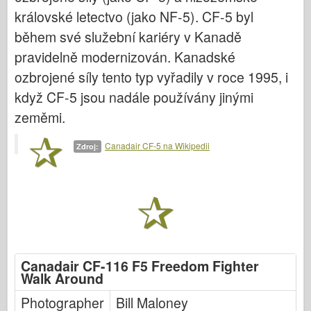
královské letectvo (jako NF-5). CF-5 byl
Letectvo
během své služební kariéry v Kanadě
AZ Model
pravidelně modernizován. Kanadské
ozbrojené síly tento typ vyřadily v roce 1995, i
Černý pes
když CF-5 jsou nadále používány jinými
Bronco
zeměmi.
Kybernetický koníček
Canadair CF-5 na Wikipedii
Zdroj:
Dnepromodel
Dragon
Eduard
E.T. Model
Jemné formy
Canadair CF-116 F5 Freedom Fighter
Walk Around
Síly udatí
Photographer
Bill Maloney