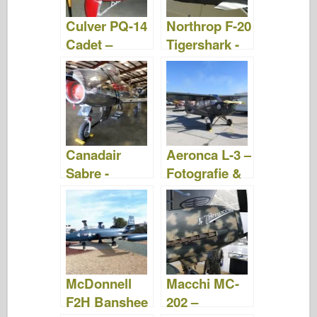
Culver PQ-14
Northrop F-20
Cadet –
Tigershark -
Fotografie &
Fotografie &
Video
Video
Canadair
Aeronca L-3 –
Sabre -
Fotografie &
Fotografie &
Video
Video
McDonnell
Macchi MC-
F2H Banshee
202 –