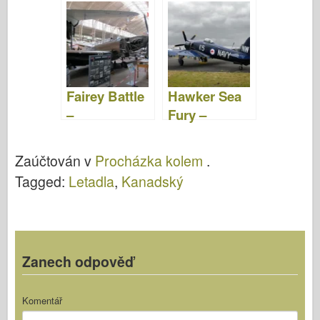
- Fotografie &
WalkAround
Video
Fairey Battle
Hawker Sea
–
Fury –
WalkAround
Procházka
Kolem
Zaúčtován v
Procházka kolem
.
Tagged:
Letadla
,
Kanadský
Zanech odpověď
Komentář