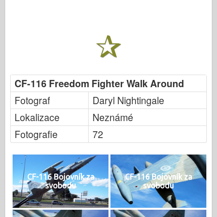
CF-116 Freedom Fighter Walk Around
Fotograf
Daryl Nightingale
Lokalizace
Neznámé
Fotografie
72
CF-116 Bojovník za
CF-116 Bojovník za
svobodu
svobodu