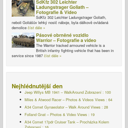
SdKfz 302 Leichter
Ladungstrager Goliath –
Fotografie & Video
SdKfz 302 Leichter Ladungstrager Goliath,
neboli Goliášův lehký nosič náboje, byla dálkově ovládaná
demolice
číst dále »
Pásové obrněné vozidlo
Warrior – Fotografie a video
The Warrior tracked armoured vehicle is a
British infantry fighting vehicle that has been in
service since 1987
číst dále »
Nejhlédnutější den
Jeep Willys MB 1941 – WalkAround
Zobrazení : 100
Miles & Atwood Racer – Photos & Videos Views : 64
A34 Comet Gynaeolator – Walk Around Views : 28
Folland Gnat – Photos & Video Views : 19
A34 Comet 17pdr Cruiser Tank – Procházka Kolem
Zobrazení : 16