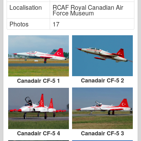
Friulmodel
Localisation
RCAF Royal Canadian Air
Force Museum
Hasegawa
Photos
17
Heller
HobbyBoss
Modely IBG
Icm
Italeri
Canadair CF-5 2
Canadair CF-5 1
Legenda
Meng Model
Tamiya
Tristar
Canadair CF-5 4
Trumpetista
Canadair CF-5 3