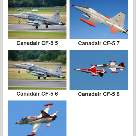
Zvezda
Alba-Fotky
Procházka kolem
Knihy
Canadair CF-5 5
Canadair CF-5 7
Dvd
Kontakt
le Deník
Soupravy
Canadair CF-5 6
Canadair CF-5 8