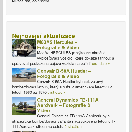
Můžeš dát, co chceš!
Nejnovější aktualizace
M88A2 Hercules –
Fotografie & Video
M88A2 HERCULES je výkonné obrněné
vyprošťovací vozidlo, které dokáže táhnout a
opravovat poškozená bojová vozidla na bojišti
číst dále »
Convair B-58A Hustler –
Fotografie & Video
Convair B-58A Hustler byl nadzvukový
bombardovací letoun, který sloužil v americkém letectvu v
letech 1960 až 1970
číst dále »
General Dynamics FB-111A
Aardvark – Fotografie &
Video
General Dynamics FB-111A Aardvark byla
strategická bombardovací varianta nadzvukového letounu F-
111 Aardvark středního doletu
číst dále »