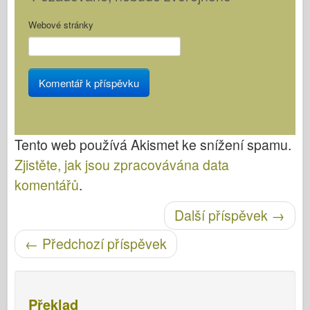
Webové stránky
Tento web používá Akismet ke snížení spamu.
Zjistěte, jak jsou zpracovávána data
komentářů
.
Další příspěvek
→
Post navigace
←
Předchozí příspěvek
Překlad