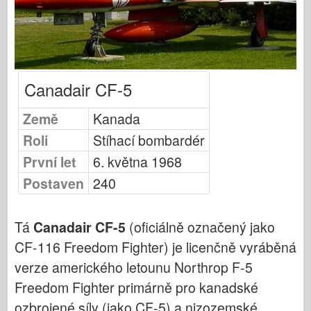
Modelování Osprey
Publikování Osprey
Signál letky
Canadair CF-5
Tankpower
Země
Kanada
Nákladní automobily a nádrže
Roli
Stíhací bombardér
Waffen-Arsenal
První let
6. května 1968
Wydawnictwo Militaria
Postaven
240
Maquettes
Tá
Canadair CF-5
(oficiálně označený jako
Akademie
CF-116 Freedom Fighter) je licenčně vyráběná
Modely es
verze amerického letounu Northrop F-5
Klub AFV
Freedom Fighter primárně pro kanadské
ozbrojené síly (jako CF-5) a nizozemské
Airfix