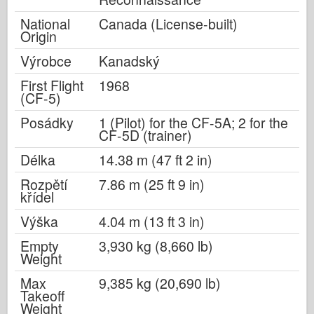
National
Canada (License-built)
Origin
Výrobce
Kanadský
First Flight
1968
(CF-5)
Posádky
1 (Pilot) for the CF-5A; 2 for the
CF-5D (trainer)
Délka
14.38 m (47 ft 2 in)
Rozpětí
7.86 m (25 ft 9 in)
křídel
Výška
4.04 m (13 ft 3 in)
Empty
3,930 kg (8,660 lb)
Weight
Max
9,385 kg (20,690 lb)
Takeoff
Weight