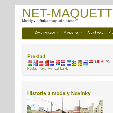
NET-MAQUETT
Modely v měřítku a vojenská historie
Dokumentace
Maquettes
Alba-Fotky
Pr
Překlad
Nastavit jako výchozí jazyk
Historie a modely Novinky