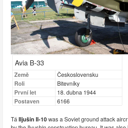
Avia B-33
Země
Československu
Roli
Bitevníky
První let
18. dubna 1944
Postaven
6166
Tá
Iljušin Il-10
was a Soviet ground attack aircr
by the Ilyushin construction bureau. It was also