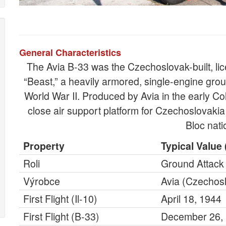
General Characteristics
The Avia B-33 was the Czechoslovak-built, lice
“Beast,” a heavily armored, single-engine grou
World War II. Produced by Avia in the early C
close air support platform for Czechoslovaki
Bloc nati
Property
Typical Value 
Roli
Ground Attack 
Výrobce
Avia (Czechos
First Flight (Il-10)
April 18, 1944
First Flight (B-33)
December 26,