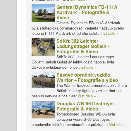
General Dynamics FB-111A
Aardvark – Fotografie &
Video
General Dynamics FB-111A Aardvark
byla strategická bombardovací varianta nadzvukového
letounu F-111 Aardvark středního doletu
číst dále »
SdKfz 302 Leichter
Ladungstrager Goliath –
Fotografie & Video
SdKfz 302 Leichter Ladungstrager
Goliath, neboli Goliášův lehký nosič náboje, byla
dálkově ovládaná demolice
číst dále »
Pásové obrněné vozidlo
Warrior – Fotografie a video
The Warrior tracked armoured vehicle is a
British infantry fighting vehicle that has
been in service since 1987
číst dále »
Douglas WB-66 Destroyer –
Fotografie & Video
Torpédoborec Douglas WB-66 byla
upravená verze B-66 Destroyer,
proudového lehkého bombardéru a průzkumu
číst dále »