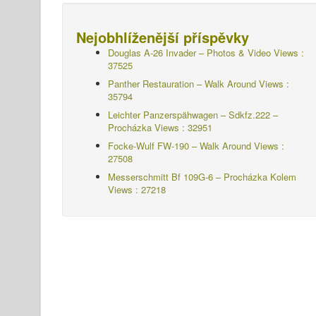
Nejobhlíženější příspěvky
Douglas A-26 Invader – Photos & Video Views :
37525
Panther Restauration – Walk Around Views :
35794
Leichter Panzerspähwagen – Sdkfz.222 –
Procházka
Views : 32951
Focke-Wulf FW-190 – Walk Around Views :
27508
Messerschmitt Bf 109G-6 – Procházka Kolem
Views : 27218