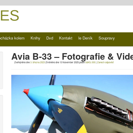
ES
ocházka kolem
Knihy
Dvd
Kontakt
le Deník
Soupravy
Avia B-33 – Fotografie & Vid
Zveřejněno dne
3. března 2023
Změněno dne
13 November 2025
podle
SdKfz.000
|
Zanech odpověď