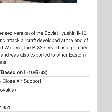
nsed version of the Soviet Ilyushin Il-10
nd attack aircraft developed at the end of
old War era, the B-33 served as a primary
a and was also exported to other Eastern
ons.
(Based on Il-10/B-33)
/ Close Air Support
lovakia)
 1951