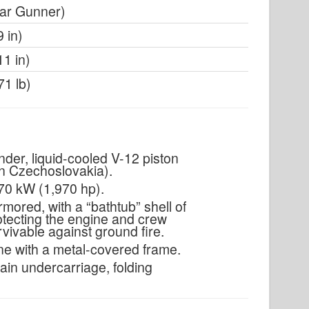
ear Gunner)
9 in)
11 in)
71 lb)
der, liquid-cooled V-12 piston
in Czechoslovakia).
70 kW (1,970 hp).
mored, with a “bathtub” shell of
otecting the engine and crew
vivable against ground fire.
e with a metal-covered frame.
ain undercarriage, folding