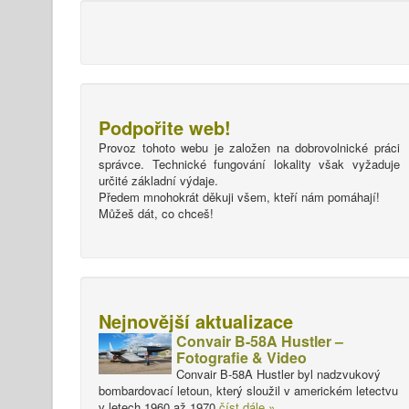
Podpořite web!
Provoz tohoto webu je založen na dobrovolnické práci
správce. Technické fungování lokality však vyžaduje
určité základní výdaje.
Předem mnohokrát děkuji všem, kteří nám pomáhají!
Můžeš dát, co chceš!
Nejnovější aktualizace
Convair B-58A Hustler –
Fotografie & Video
Convair B-58A Hustler byl nadzvukový
bombardovací letoun, který sloužil v americkém letectvu
v letech 1960 až 1970
číst dále »