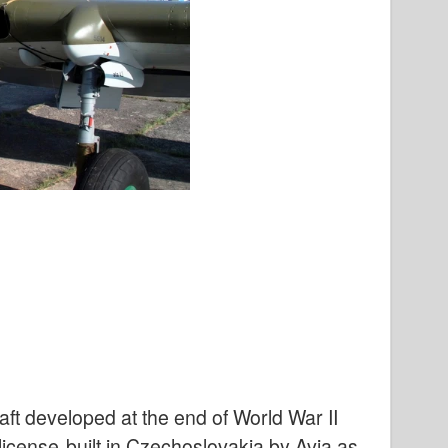
aft developed at the end of World War II
 license-built in Czechoslovakia by Avia as