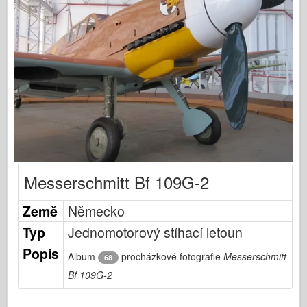
Publikování Osprey
Signál letky
Tankpower
Nákladní automobily a nádrže
Waffen-Arsenal
Wydawnictwo Militaria
Maquettes
Akademie
Messerschmitt Bf 109G-2
Modely es
Klub AFV
Země
Německo
Airfix
Typ
Jednomotorový stíhací letoun
Letectvo
Popis
Album
procházkové fotografie
Messerschmitt
68
AZ Model
Bf 109G-2
Černý pes