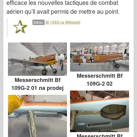
efficace les nouvelles tactiques de combat
Italeri
aérien qu’il avait permis de mettre au point.
Legenda
Bf 109G na Wikipedii
Meng Model
Zdroj:
Tamiya
Tristar
Trumpetista
Zvezda
Alba-Fotky
Messerschmitt Bf
Messerschmitt Bf
Procházka kolem
109G-2 02
109G-2 01 na prodej
Knihy
Dvd
Kontakt
le Deník
Soupravy
Messerschmitt Bf