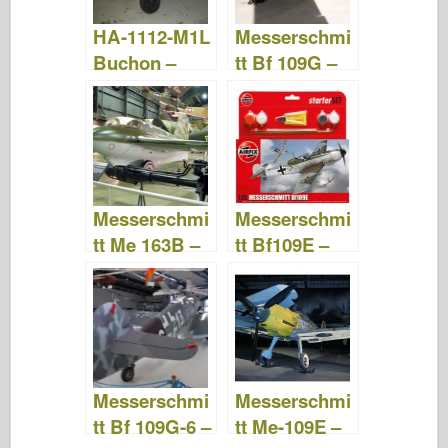
HA-1112-M1L
Messerschmi
Buchon –
tt Bf 109G –
Procházka
Procházka
Kolem
Messerschmi
Messerschmi
tt Me 163B –
tt Bf109E –
Procházka
Airfix A55106
Messerschmi
Messerschmi
tt Bf 109G-6 –
tt Me-109E –