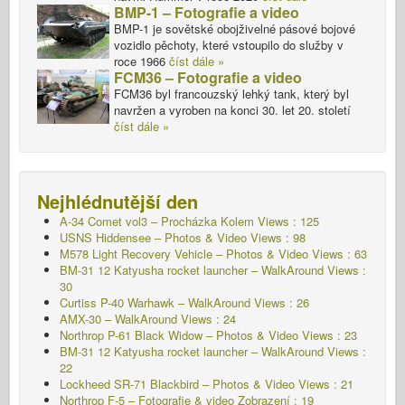
BMP-1 – Fotografie a video
BMP-1 je sovětské obojživelné pásové bojové
vozidlo pěchoty, které vstoupilo do služby v
roce 1966
číst dále »
FCM36 – Fotografie a video
FCM36 byl francouzský lehký tank, který byl
navržen a vyroben na konci 30. let 20. století
číst dále »
Nejhlédnutější den
A-34 Comet vol3 – Procházka Kolem
Views : 125
USNS Hiddensee – Photos & Video Views : 98
M578 Light Recovery Vehicle – Photos & Video Views : 63
BM-31 12 Katyusha rocket launcher – WalkAround Views :
30
Curtiss P-40 Warhawk – WalkAround Views : 26
AMX-30 – WalkAround Views : 24
Northrop P-61 Black Widow – Photos & Video Views : 23
BM-31 12 Katyusha rocket launcher – WalkAround Views :
22
Lockheed SR-71 Blackbird – Photos & Video Views : 21
Northrop F-5 – Fotografie & video Zobrazení : 19