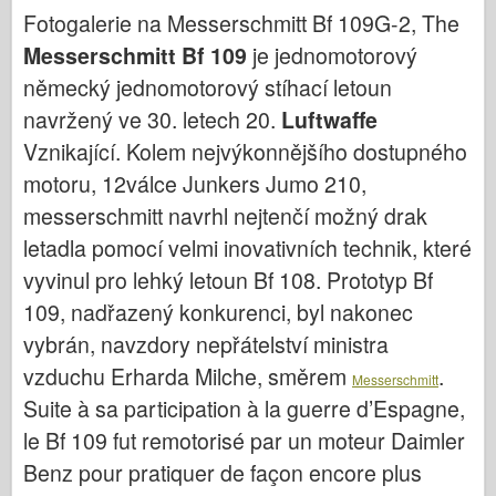
Bronco
Fotogalerie na Messerschmitt Bf 109G-2, The
Kybernetický koníček
Messerschmitt Bf 109
je jednomotorový
Dnepromodel
německý jednomotorový stíhací letoun
navržený ve 30. letech 20.
Luftwaffe
Dragon
Vznikající. Kolem nejvýkonnějšího dostupného
Eduard
motoru, 12válce Junkers Jumo 210,
E.T. Model
messerschmitt navrhl nejtenčí možný drak
Jemné formy
letadla pomocí velmi inovativních technik, které
Síly udatí
vyvinul pro lehký letoun Bf 108. Prototyp Bf
Friulmodel
109, nadřazený konkurenci, byl nakonec
Hasegawa
vybrán, navzdory nepřátelství ministra
Heller
vzduchu Erharda Milche, směrem
.
Messerschmitt
HobbyBoss
Suite à sa participation à la guerre d’Espagne,
le Bf 109 fut remotorisé par un moteur Daimler
Modely IBG
Benz pour pratiquer de façon encore plus
Icm