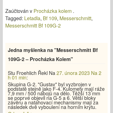
Procházka
Procházka
Kolem
Kolem
Zaúčtován v
Procházka kolem
.
Tagged:
Letadla
,
Bf 109
,
Messerschmitt
,
Messerschmitt Bf 109G-2
Jedna myšlenka na "
Messerschmitt Bf
109G-2 – Procházka Kolem
"
Stu Froehlich
Řekl
Na
27. února 2023 Na 2
h 01 min
:
Skupina G-2. "Gustav" byl vyzbrojen v
podstatě stejně jako F-4. Kulomety mají ráže
7,9 mm / 500 nábojů na dělo. Těžší 13 mm
se poprvé objevil na G-5 a 6. Větší bloky
závěru a natahovací mechanismy mají za
následek dvě vyboulení na horním krytu.