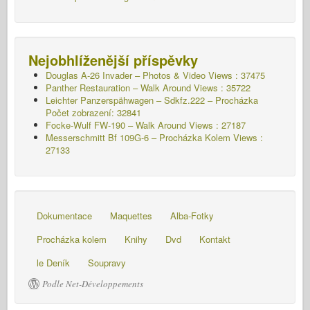
Nejobhlíženější příspěvky
Douglas A-26 Invader – Photos & Video Views : 37475
Panther Restauration – Walk Around Views : 35722
Leichter Panzerspähwagen – Sdkfz.222 – Procházka
Počet zobrazení: 32841
Focke-Wulf FW-190 – Walk Around Views : 27187
Messerschmitt Bf 109G-6 – Procházka Kolem
Views :
27133
Dokumentace
Maquettes
Alba-Fotky
Procházka kolem
Knihy
Dvd
Kontakt
le Deník
Soupravy
Podle Net-Développements