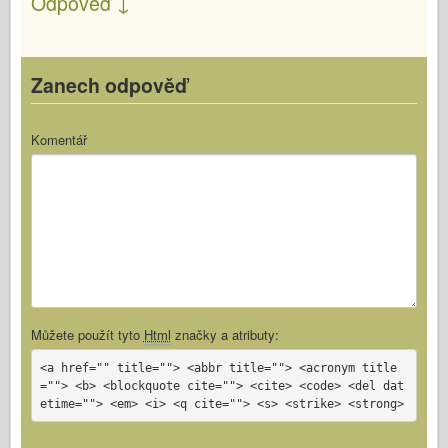
Odpověď
↓
Zanech odpověď
Komentář
Můžete použít tyto
Html
značky a atributy:
<a href="" title=""> <abbr title=""> <acronym title
=""> <b> <blockquote cite=""> <cite> <code> <del dat
etime=""> <em> <i> <q cite=""> <s> <strike> <strong>