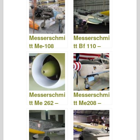
e
er
o
e
bl
o
di
e
b
ar
st
r
d
t
o
d
o
o
n
Messerschmi
Messerschmi
k
tt Me-108
tt Bf 110 –
Taifun –
Fotografie &
Fotografie &
Video
Video
Messerschmi
Messerschmi
tt Me 262 –
tt Me208 –
Fotografie &
Fotografie &
Video
Video