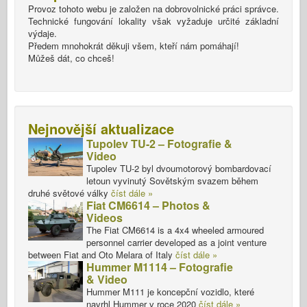
Provoz tohoto webu je založen na dobrovolnické práci správce.
Technické fungování lokality však vyžaduje určité základní
výdaje.
Předem mnohokrát děkuji všem, kteří nám pomáhají!
Můžeš dát, co chceš!
Nejnovější aktualizace
Tupolev TU-2 – Fotografie &
Video
Tupolev TU-2 byl dvoumotorový bombardovací
letoun vyvinutý Sovětským svazem během
druhé světové války
číst dále »
Fiat CM6614 – Photos &
Videos
The Fiat CM6614 is a 4x4 wheeled armoured
personnel carrier developed as a joint venture
between Fiat and Oto Melara of Italy
číst dále »
Hummer M1114 – Fotografie
& Video
Hummer M111 je koncepční vozidlo, které
navrhl Hummer v roce 2020
číst dále »