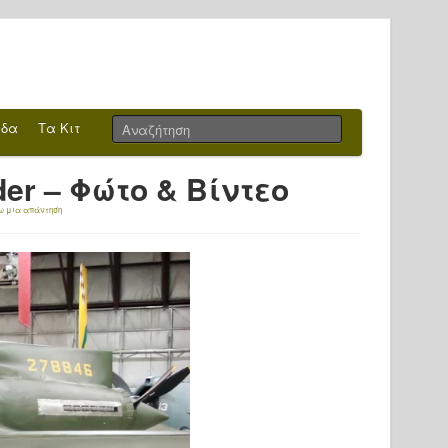
ίδα
Τα Κιτ
der – Φώτο & Βίντεο
ω μια απάντηση