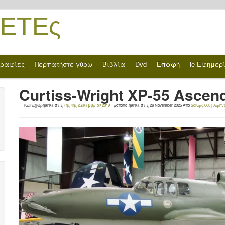
ΈΤΕς
γραφίες
Περπατήστε γύρω
Βιβλία
Dvd
Επαφή
le Εφημερ
Curtiss-Wright XP-55 Ascen
Καταχωρήθηκε στις
της 4ης Δεκεμβρίου 2019
Τροποποιήθηκε στις
26 November 2025
Από
SdΚφζ.000
|
Αφήν