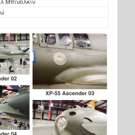
λ Μπίνολκιν
οώ
der 02
XP-55 Ascender 03
der 04