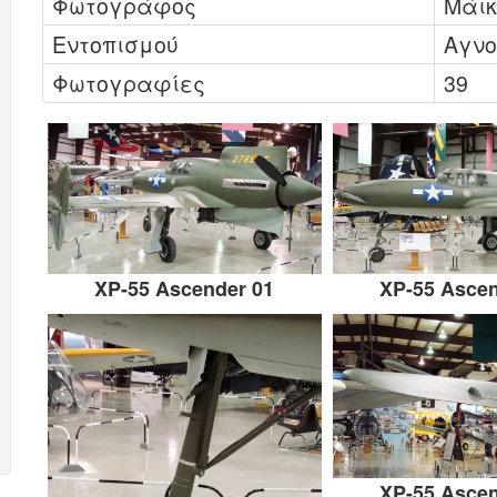
Φωτογράφος
Μάικ
Εντοπισμού
Αγν
Φωτογραφίες
39
XP-55 Ascender 01
XP-55 Ascen
XP-55 Ascen