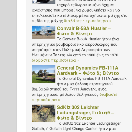
ισχυρό τεθωρακισμένο όχημα
ανάκτησης που μπορεί να ρυμουλκήσει και να
επισκευάσει κατεστραμμένα οχήματα μάχης στο
πεδίο της μάχης
διαβάστε περισσότερα »
Convair B-58A Hustler –
Φώτο & Βίντεο
Το Convair B-58A Hustler ήταν ένα
υπερηχητικό βομβαρδιστικό αεροσκάφος που
υπηρέτησε στην Πολεμική Αεροπορία των
Ηνωμένων Πολιτειών από το 1960 έως το 1970
διαβάστε περισσότερα »
General Dynamics FB-111A
Aardvark – Φώτο &; Βίντεο
Το General Dynamics FB-111A Aardvark
ήταν μια έκδοση στρατηγικού
βομβαρδιστικού του F-111 Aardvark, ενός
υπερηχητικού, μεσαίου βεληνεκούς
διαβάστε
περισσότερα »
SdKfz 302 Leichter
Ladungstrager, Γολιάθ –
Φώτο & Βίντεο
Το SdKfz 302 Leichter Ladungstrager
Goliath, ή Goliath Light Charge Carrier, ήταν μια