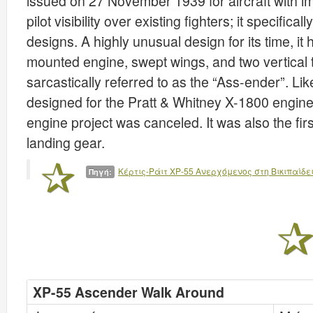
issued on 27 November 1939 for aircraft with
pilot visibility over existing fighters; it specifica
designs. A highly unusual design for its time, it
mounted engine, swept wings, and two vertical t
sarcastically referred to as the “Ass-ender”. Lik
designed for the Pratt & Whitney X-1800 engin
engine project was canceled. It was also the first
landing gear.
Κέρτις-Ράιτ XP-55 Ανερχόμενος στη Βικιπαίδε
Πηγή:
XP-55 Ascender Walk Around