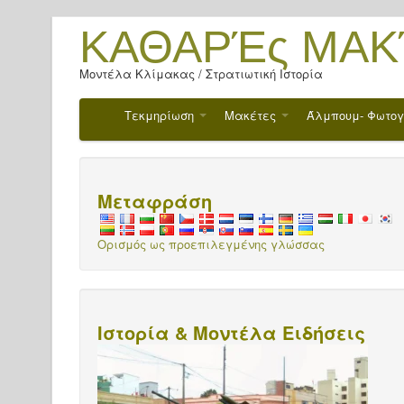
ΚΑΘΑΡΈς ΜΑΚ
Μοντέλα Κλίμακας / Στρατιωτική Ιστορία
Τεκμηρίωση
Μακέτες
Άλμπουμ- Φωτο
Μεταφράση
Ορισμός ως προεπιλεγμένης γλώσσας
Ιστορία & Μοντέλα Ειδήσεις