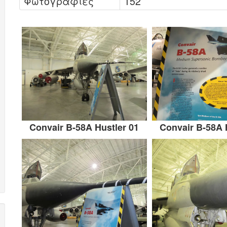
Φωτογραφίες
152
Convair B-58A Hustler 01
Convair B-58A 