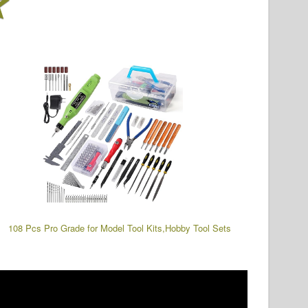
108 Pcs Pro Grade for Model Tool Kits,Hobby Tool Sets