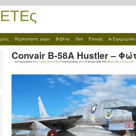
ΈΤΕς
φίες
Περπατήστε γύρω
Βιβλία
Dvd
Επαφή
le Εφημερίδα
Convair B-58A Hustler – Φώ
Καταχωρήθηκε στις
της 6ης Ιουλίου 2016
Τροποποιήθηκε στις
2 February 2026
Από
SdΚφζ.000
|
1
Απάντηση