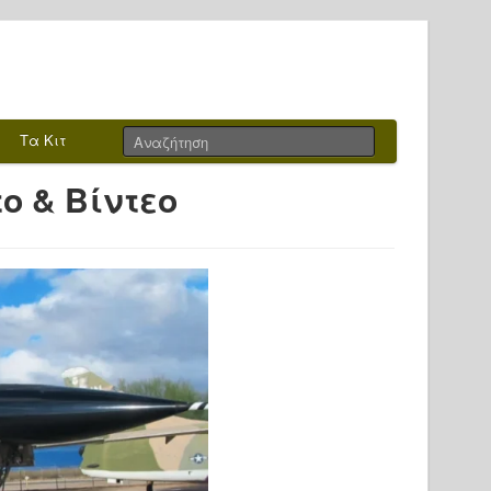
Τα Κιτ
το & Βίντεο