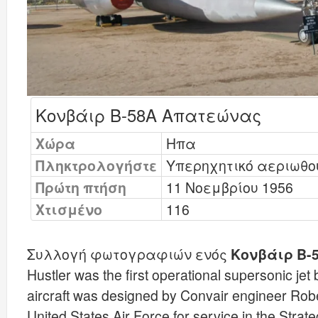
Κονβάιρ Β-58Α Απατεώνας
Χώρα
Ηπα
Πληκτρολογήστε
Υπερηχητικό αεριωθο
Πρώτη πτήση
11 Νοεμβρίου 1956
Χτισμένο
116
Συλλογή φωτογραφιών ενός
Κονβάιρ Β-
Hustler was the first operational supersonic jet
aircraft was designed by Convair engineer Rob
United States Air Force for service in the Str