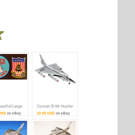
autiful/Large
Convair B-58 Hustler
r B-58 Hustler
Supersonic Strategic
 USD
on eBay
22.49 USD
on eBay
 Wing &Test
Bomber United States
s SAC Bomber
Air Force (USAF)
USAF