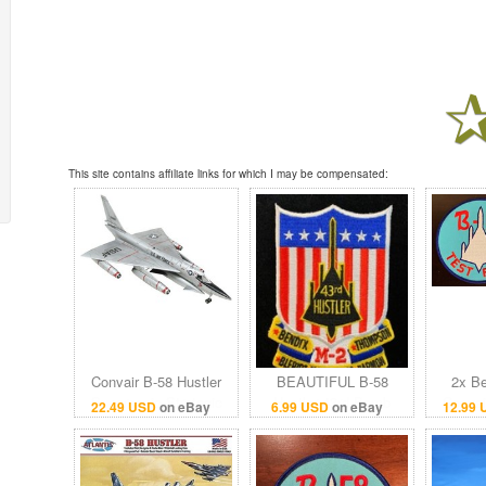
This site contains affiliate links for which I may be compensated:
Convair B-58 Hustler
BEAUTIFUL B-58
2x Be
Supersonic Strategic
Hustler 43rd Bomb
Convai
22.49 USD
on eBay
6.99 USD
on eBay
12.99
Bomber United States
Wing Patch US seller
43rd
Air Force (USAF)
SAC Bomber USAF
Patche
Convair