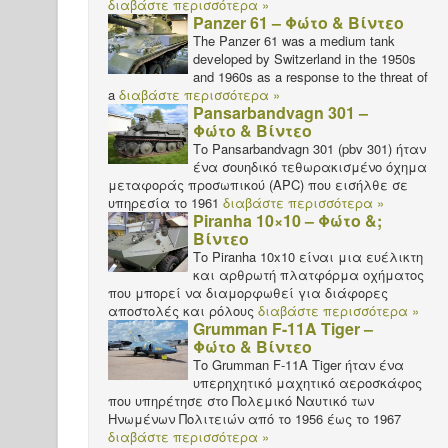
διαβάστε περισσότερα »
Panzer 61 – Φώτο & Βίντεο
The Panzer 61 was a medium tank
developed by Switzerland in the 1950s
and 1960s as a response to the threat of
a
διαβάστε περισσότερα »
Pansarbandvagn 301 –
Φώτο & Βίντεο
Το Pansarbandvagn 301 (pbv 301) ήταν
ένα σουηδικό τεθωρακισμένο όχημα
μεταφοράς προσωπικού (APC) που εισήλθε σε
υπηρεσία το 1961
διαβάστε περισσότερα »
Piranha 10×10 – Φώτο &;
Βίντεο
Το Piranha 10x10 είναι μια ευέλικτη
και αρθρωτή πλατφόρμα οχήματος
που μπορεί να διαμορφωθεί για διάφορες
αποστολές και ρόλους
διαβάστε περισσότερα »
Grumman F-11A Tiger –
Φώτο & Βίντεο
Το Grumman F-11A Tiger ήταν ένα
υπερηχητικό μαχητικό αεροσκάφος
που υπηρέτησε στο Πολεμικό Ναυτικό των
Ηνωμένων Πολιτειών από το 1956 έως το 1967
διαβάστε περισσότερα »