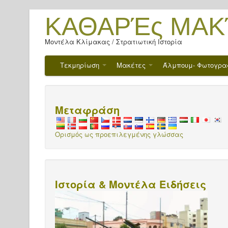
ΚΑΘΑΡΈς ΜΑΚ
Μοντέλα Κλίμακας / Στρατιωτική Ιστορία
Τεκμηρίωση
Μακέτες
Άλμπουμ- Φωτογρα
Μεταφράση
Ορισμός ως προεπιλεγμένης γλώσσας
Ιστορία & Μοντέλα Ειδήσεις