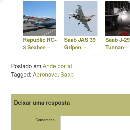
e Vídeos
Fotos e
Vídeos
Vídeos
Republic RC-
Saab JAS 39
Saab J-29
3 Seabee –
Gripen –
Tunnan –
Fotos e
Fotos e Vídeo
Fotos &
Vídeos
Vídeo
Postado em
Ande por aí
.
Tagged:
Aeronave
,
Saab
Deixar uma resposta
Comentário