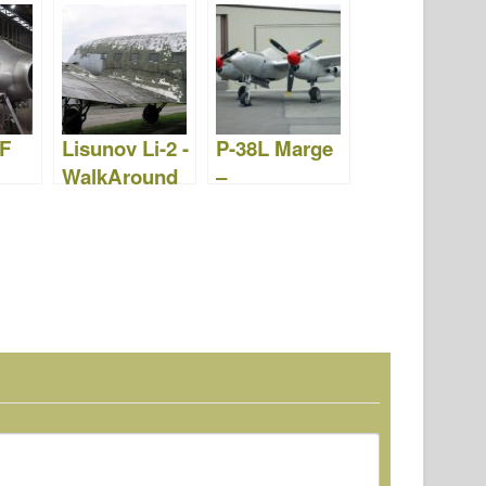
Vídeos
– Fotos e
Vídeos
F
Lisunov Li-2 -
P-38L Marge
WalkAround
–
WalkAround