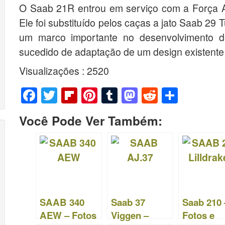
O Saab 21R entrou em serviço com a Força A
Ele foi substituído pelos caças a jato Saab 2
um marco importante no desenvolvimento 
sucedido de adaptação de um design existente 
Visualizações : 2520
F
T
Fl
Pi
T
M
R
S
a
wi
ip
nt
u
a
e
h
Você Pode Ver Também:
c
tt
b
er
m
st
d
ar
e
er
o
e
bl
o
di
e
b
ar
st
r
d
t
o
d
o
o
n
SAAB 340
Saab 37
Saab 210 
k
AEW – Fotos
Viggen –
Fotos e