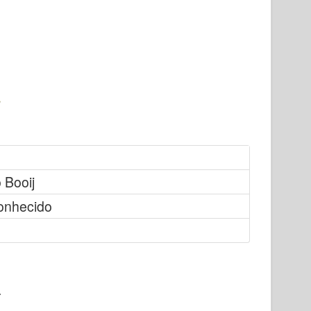
 Booij
onhecido
.