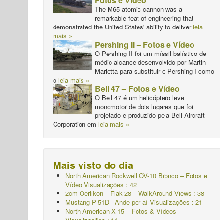
Fotos e Vídeo
The M65 atomic cannon was a
remarkable feat of engineering that
demonstrated the United States' ability to deliver
leia
mais »
Pershing II – Fotos e Vídeo
O Pershing II foi um míssil balístico de
médio alcance desenvolvido por Martin
Marietta para substituir o Pershing I como
o
leia mais »
Bell 47 – Fotos e Vídeo
O Bell 47 é um helicóptero leve
monomotor de dois lugares que foi
projetado e produzido pela Bell Aircraft
Corporation em
leia mais »
Mais visto do dia
North American Rockwell OV-10 Bronco – Fotos e
Vídeo Visualizações : 42
2cm Oerlikon – Flak-28 – WalkAround Views : 38
Mustang P-51D - Ande por aí
Visualizações : 21
North American X-15 – Fotos & Vídeos
Visualizações : 11