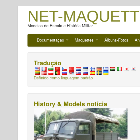
NET-MAQUETT
Modelos de Escala e História Militar
Documentação
Maquettes
Álbuns-Fotos
An
Tradução
Definido como linguagem padrão
History & Models notícia