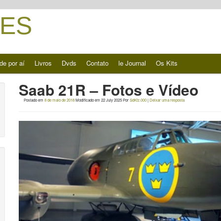
ES
de por aí
Livros
Dvds
Contato
le Journal
Os Kits
Saab 21R – Fotos e Vídeo
Postado em
8 de maio de 2018
Modificado em
22 July 2025
Por
SdKfz.000
|
Deixar uma resposta