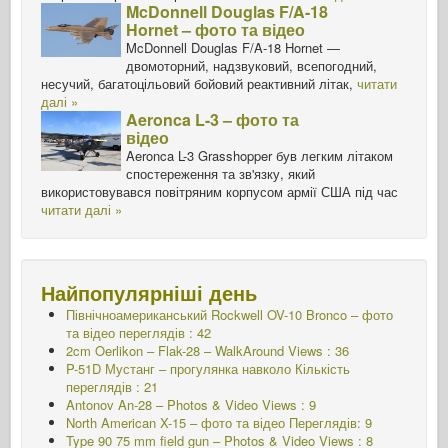
McDonnell Douglas F/A-18
Hornet – фото та відео
McDonnell Douglas F/A-18 Hornet —
двомоторний, надзвуковий, всепогодний,
несучий, багатоцільовий бойовий реактивний літак,
читати
далі »
Aeronca L-3 – фото та
відео
Aeronca L-3 Grasshopper був легким літаком
спостереження та зв'язку, який
використовувався повітряним корпусом армії США під час
читати далі »
Найпопулярніші день
Північноамериканський Rockwell OV-10 Bronco – фото
та відео переглядів : 42
2cm Oerlikon – Flak-28 – WalkAround Views : 36
P-51D Мустанг – прогулянка навколо
Кількість
переглядів : 21
Antonov An-28 – Photos & Video Views : 9
North American X-15 – фото та відео Переглядів: 9
Type 90 75 mm field gun – Photos & Video Views : 8