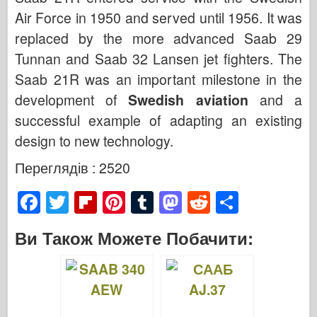
Air Force in 1950 and served until 1956. It was
replaced by the more advanced Saab 29
Tunnan and Saab 32 Lansen jet fighters. The
Saab 21R was an important milestone in the
development of
Swedish aviation
and a
successful example of adapting an existing
design to new technology.
Переглядів : 2520
F
T
Fl
Pi
T
M
R
S
a
wi
ip
nt
u
a
e
h
Ви Також Можете Побачити:
c
tt
b
er
m
st
d
ar
e
er
o
e
bl
o
di
e
b
ar
st
r
d
t
o
d
o