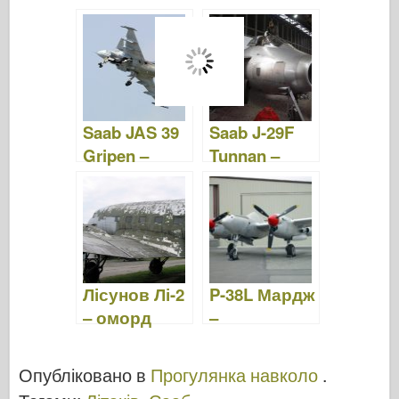
– фото &
– фото
відео
&відео
Saab JAS 39
Saab J-29F
Gripen –
Tunnan –
фото &
Фото &
відео
Відео
Лісунов Лі-2
P-38L Мардж
– оморд
–
прогулянка
Опубліковано в
Прогулянка навколо
.