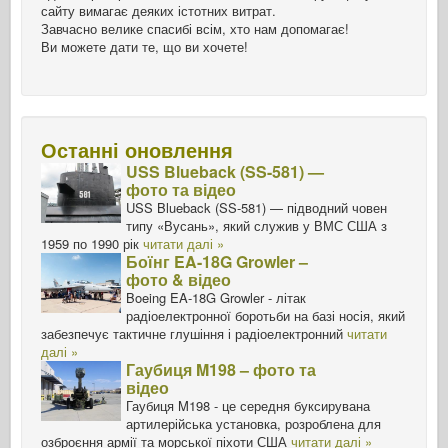
сайту вимагає деяких істотних витрат.
Завчасно велике спасибі всім, хто нам допомагає!
Ви можете дати те, що ви хочете!
Останні оновлення
USS Blueback (SS-581) —
фото та відео
USS Blueback (SS-581) — підводний човен
типу «Вусань», який служив у ВМС США з
1959 по 1990 рік
читати далі »
Боїнг EA-18G Growler –
фото & відео
Boeing EA-18G Growler - літак
радіоелектронної боротьби на базі носія, який
забезпечує тактичне глушіння і радіоелектронний
читати
далі »
Гаубиця M198 – фото та
відео
Гаубиця M198 - це середня буксирувана
артилерійська установка, розроблена для
озброєння армії та морської піхоти США
читати далі »