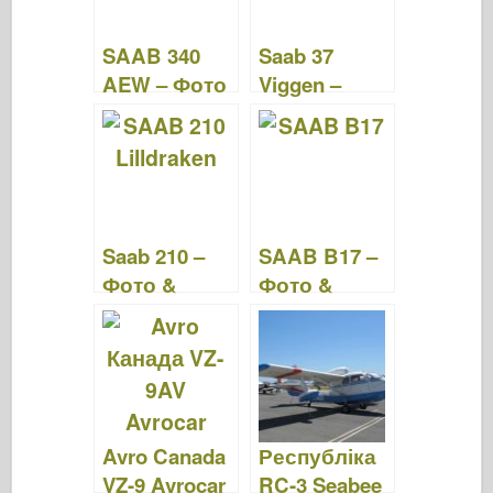
o
n
SAAB 340
Saab 37
k
AEW – Фото
Viggen –
та Відео
фото та
відео
Saab 210 –
SAAB B17 –
Фото &
Фото &
Відео
Відео
Avro Canada
Республіка
VZ-9 Avrocar
RC-3 Seabee