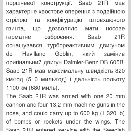
поршневої конструкції. Saab 21R мав
характерне хвостове оперення з подвійною
стрілою та конфігурацію штовхаючого
гвинта, що дозволяло мати носове
гарматне озброєння. Saab 21R
оснащувався турбореактивним двигуном
de Havilland Goblin, який замінив
оригінальний двигун Daimler-Benz DB 605B.
Saab 21R мав максимальну швидкість 820
км/год (510 миль/год) і дальність польоту
1100 км (680 миль).
The Saab 21R was armed with one 20 mm
cannon and four 13.2 mm machine guns in the
nose, and could carry up to 600 kg (1,320 lb)
of bombs or rockets under the wings. The
Saab 21R entered service with the Swedish