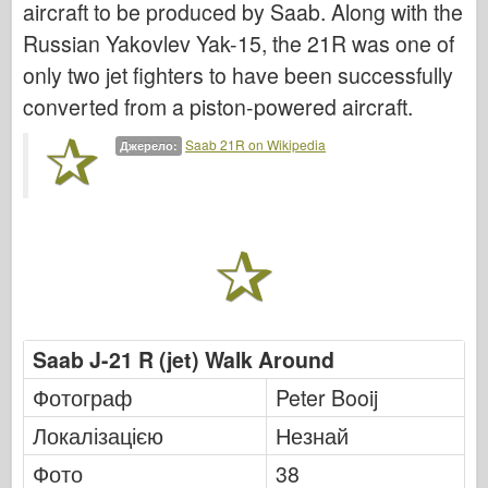
aircraft to be produced by Saab. Along with the
Бронко
Russian Yakovlev Yak-15, the 21R was one of
Кібер-хобі
only two jet fighters to have been successfully
Дніпромодель
converted from a piston-powered aircraft.
Дракон
Saab 21R on Wikipedia
Джерело:
Едуард
Модель E.T.
Тонкі форми
Сили Доблесті
ФріулМодель
Хасеґава
Saab J-21 R (jet) Walk Around
Хеллер
Фотограф
Peter Booij
ХобіБос
Моделі IBG
Локалізацією
Незнай
Icm
Фото
38