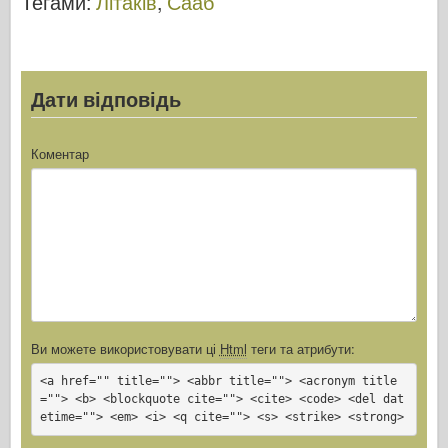
Тегами:
Літаків
,
Сааб
Дати відповідь
Коментар
Ви можете використовувати ці
Html
теги та атрибути:
<a href="" title=""> <abbr title=""> <acronym title
=""> <b> <blockquote cite=""> <cite> <code> <del dat
etime=""> <em> <i> <q cite=""> <s> <strike> <strong>