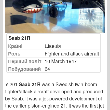
Видавництво Оспрей
Сигнал ескадрильї
Танкові потужності
Вантажівки та танки
Ваффен-Арсенал
Saab 21R
Вайдавніктво Міліціярія
Країні
Швеція
Мокети
Роль
Fighter and attack aircraft
Академії
Перший політ
10 March 1947
Моделі тузів
Побудований
64
Клуб AFV
Повітрянийфікс
У 201
Saab 21R
was a Swedish twin-boom
Впс
fighter/attack aircraft developed and produced
Модель АЗ
by Saab. It was a jet-powered development of
the earlier piston-engined 21. It was the first jet
Чорна собака