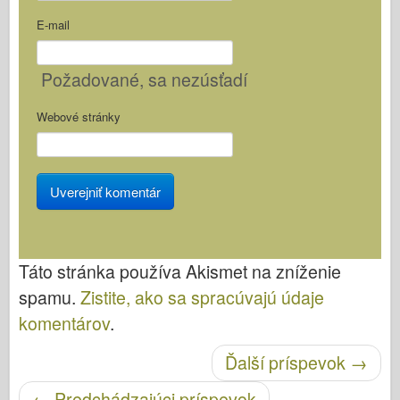
E-mail
Požadované
, sa nezúsťadí
Webové stránky
Táto stránka používa Akismet na zníženie
spamu.
Zistite, ako sa spracúvajú údaje
komentárov
.
Po navigácii
Ďalší príspevok
→
←
Predchádzajúci príspevok