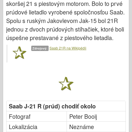
skoršej 21 s piestovým motorom. Bolo to prvé
Bronco (Bronco)
prúdové lietadlo vyrobené spoločnosťou Saab.
Cyber-Hobby (Počítačový koníček)
Spolu s ruským Jakovlevom Jak-15 bol 21R
Dnepromodel (Dnepromodel)
jednou z dvoch prúdových stíhačiek, ktoré boli
Dragon
úspešne prestavané z piestového lietadla.
Eduard
Saab 21R na Wikipédii
Zdrojový:
E.T. Model
Jemné formy
Sily Valoru
FriulModel
Hasegawa
Heller
Saab J-21 R (prúd) chodiť okolo
HobbyBoss (Slovenský)
Fotograf
Peter Booij
Modely IBG
Lokalizácia
Icm
Neznáme