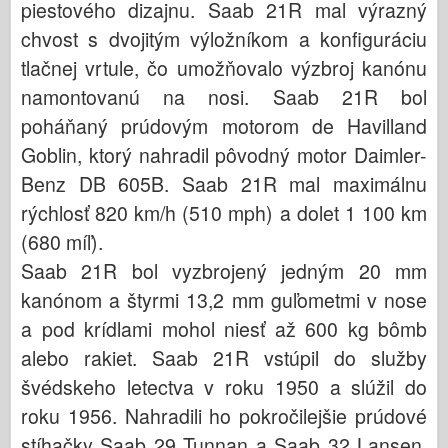
piestového dizajnu. Saab 21R mal výrazný
chvost s dvojitým výložníkom a konfiguráciu
tlačnej vrtule, čo umožňovalo výzbroj kanónu
namontovanú na nosi. Saab 21R bol
poháňaný prúdovým motorom de Havilland
Goblin, ktorý nahradil pôvodný motor Daimler-
Benz DB 605B. Saab 21R mal maximálnu
rýchlosť 820 km/h (510 mph) a dolet 1 100 km
(680 míľ).
Saab 21R bol vyzbrojený jedným 20 mm
kanónom a štyrmi 13,2 mm guľometmi v nose
a pod krídlami mohol niesť až 600 kg bômb
alebo rakiet. Saab 21R vstúpil do služby
švédskeho letectva v roku 1950 a slúžil do
roku 1956. Nahradili ho pokročilejšie prúdové
stíhačky Saab 29 Tunnan a Saab 32 Lansen.