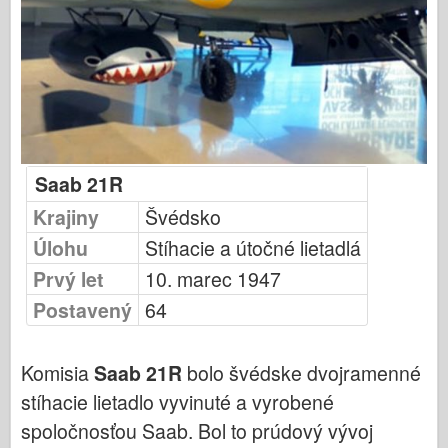
Vydavateľstvo Osprey
Letka Signál
TankPower (Sila nádrže)
Nákladné vozidlá a nádrže
Waffen-Arsenal
Wydawnictwo Militaria
Saab 21R
Maquettes (Maquettes)
Krajiny
Švédsko
Akadémia
Úlohu
Stíhacie a útočné lietadlá
Modely esa
Prvý let
10. marec 1947
Klub AFV
Postavený
64
Airfix
Vzdušné sily
Komisia
Saab 21R
bolo švédske dvojramenné
AZ Model
stíhacie lietadlo vyvinuté a vyrobené
Čierny pes
spoločnosťou Saab. Bol to prúdový vývoj