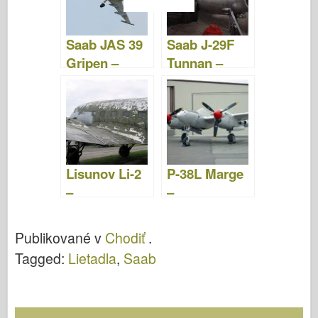
Saab JAS 39
Saab J-29F
Gripen –
Tunnan –
fotografie a
fotografie a
video
video
Lisunov Li-2
P-38L Marge
–
–
WalkAround
WalkAround
Publikované v
Chodiť
.
Tagged:
Lietadla
,
Saab