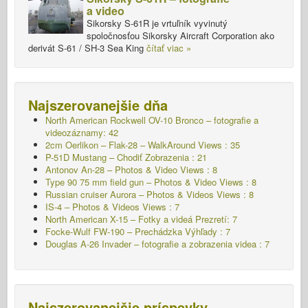
a video
Sikorsky S-61R je vrtuľník vyvinutý
spoločnosťou Sikorsky Aircraft Corporation ako
derivát S-61 / SH-3 Sea King
čítať viac »
Najszerovanejšie dňa
North American Rockwell OV-10 Bronco – fotografie a
videozáznamy: 42
2cm Oerlikon – Flak-28 – WalkAround Views : 35
P-51D Mustang – Chodiť
Zobrazenia : 21
Antonov An-28 – Photos & Video Views : 8
Type 90 75 mm field gun – Photos & Video Views : 8
Russian cruiser Aurora – Photos & Videos Views : 8
IS-4 – Photos & Videos Views : 7
North American X-15 – Fotky a videá Prezretí: 7
Focke-Wulf FW-190 – Prechádzka Výhľady : 7
Douglas A-26 Invader – fotografie a zobrazenia videa : 7
Najszerovanejšie príspevky