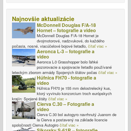
Najnovšie aktualizácie
McDonnell Douglas F/A-18
Hornet – fotografie a video
McDonnell Douglas F/A-18 Hornet je
dvojmotorové, nadzvukové, do každého
počasia, nosné, viacúčelové bojové lietadlo,
čítať viac »
Aeronca L-3 – fotografie a
video
Aeronca L-3 Grasshopper bolo ľahké
pozorovacie a spojovacie lietadlo používané
leteckým zborom armády Spojených štátov počas
čítať viac »
Húfnica FH70 - fotografie a
video
Húfnica FH70 je 155 mm delostrelecký kus,
ktorý vyvinulo konzorcium troch európskych
krajín: Spojené štáty
čítať viac »
Cierva C.30 – Fotografie a
video
Cierva C.30 bol autogyro navrhnutý Juanom de
la Cierva a postavený na základe licencie
spoločnosti Cierva Autogiro
čítať viac »
Sikorsky S-61R – fotografie