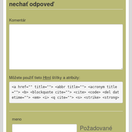
nechať odpoveď
Komentár
Môžete použiť tieto
Html
štítky a atribúty:
<a href="" title=""> <abbr title=""> <acronym title
=""> <b> <blockquote cite=""> <cite> <code> <del dat
etime=""> <em> <i> <q cite=""> <s> <strike> <strong>
meno
Požadované