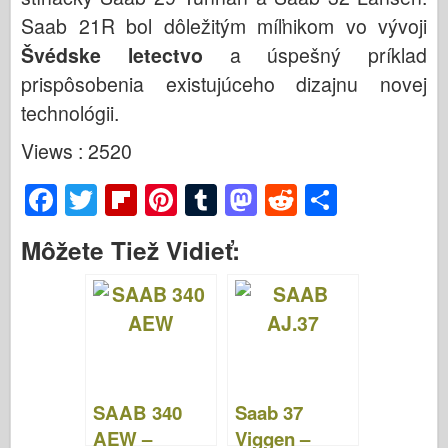
Saab 21R bol dôležitým míľnikom vo vývoji
Švédske letectvo
a úspešný príklad
prispôsobenia existujúceho dizajnu novej
technológii.
Views : 2520
F
T
Fl
Pi
T
M
R
S
a
wi
ip
nt
u
a
e
h
Môžete Tiež Vidieť:
c
tt
b
er
m
st
d
ar
e
er
o
e
bl
o
di
e
b
ar
st
r
d
t
o
d
o
o
n
SAAB 340
Saab 37
k
AEW –
Viggen –