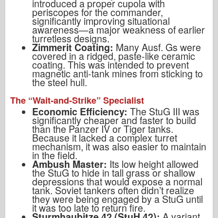
introduced a proper cupola with
periscopes for the commander,
significantly improving situational
awareness—a major weakness of earlier
turretless designs.
Zimmerit Coating:
Many Ausf. Gs were
covered in a ridged, paste-like ceramic
coating. This was intended to prevent
magnetic anti-tank mines from sticking to
the steel hull.
The “Wait-and-Strike” Specialist
Economic Efficiency:
The StuG III was
significantly cheaper and faster to build
than the Panzer IV or Tiger tanks.
Because it lacked a complex turret
mechanism, it was also easier to maintain
in the field.
Ambush Master:
Its low height allowed
the StuG to hide in tall grass or shallow
depressions that would expose a normal
tank. Soviet tankers often didn’t realize
they were being engaged by a StuG until
it was too late to return fire.
Sturmhaubitze 42 (StuH 42):
A variant