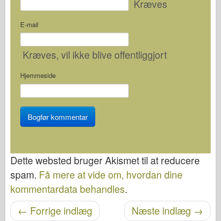
Kræves
E-mail
Kræves
, vil ikke blive offentliggjort
Hjemmeside
Dette websted bruger Akismet til at reducere
spam.
Få mere at vide om, hvordan dine
kommentardata behandles
.
←
Forrige indlæg
Næste indlæg
→
Navigation efter post