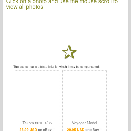
Click on a photo and use the mouse scroll to
view all photos
This site contains affiliate links for which I may be compensated:
Takom 8010 1/35
Voyager Model
StuG.III Ausf.G early
PE35630 1/35 Scale
38.99 USD
on eBay
29.95 USD
on eBay