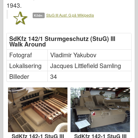
1943.
StuG III Ausf. G på Wikipedia
Kilde:
SdKfz 142/1 Sturmgeschutz (StuG) III
Walk Around
Fotograf
Vladimir Yakubov
Lokalisering
Jacques Littlefield Samling
Billeder
34
SdKfz 142-1 StuG III
SdKfz 142-1 StuG III