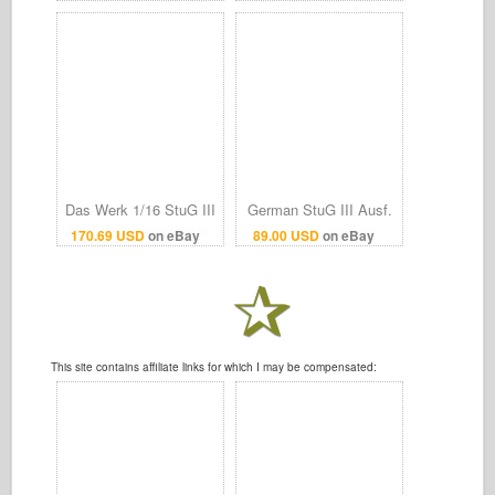
Tank Plastic Model Kit
"ROME" 1943 1/72
MM
SCALE BY DRAGON
MODELS 63249
Das Werk 1/16 StuG III
German StuG III Ausf.
Ausf.G w/Winterketten,
G assault gun from
170.69 USD
on eBay
89.00 USD
on eBay
Tank
World War II - Archive
Photo
This site contains affiliate links for which I may be compensated: