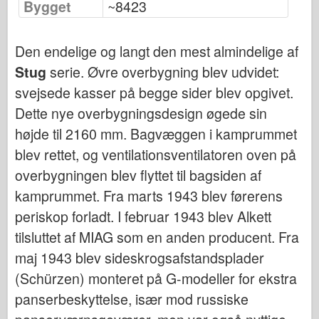
Bygget
~8423
Bronco
Cyber-Hobby
Den endelige og langt den mest almindelige af
Dnepromodel
Stug
serie. Øvre overbygning blev udvidet:
Dragon
svejsede kasser på begge sider blev opgivet.
Eduard
Dette nye overbygningsdesign øgede sin
E.T. Model
højde til 2160 mm. Bagvæggen i kamprummet
Fine forme
blev rettet, og ventilationsventilatoren oven på
Tapperhedskræfterne
overbygningen blev flyttet til bagsiden af
Friulmodel
kamprummet. Fra marts 1943 blev førerens
Hasegawa
periskop forladt. I februar 1943 blev Alkett
tilsluttet af MIAG som en anden producent. Fra
Heller
maj 1943 blev sideskrogsafstandsplader
HobbyBoss
(Schürzen) monteret på G-modeller for ekstra
IBG-modeller
panserbeskyttelse, især mod russiske
Icm