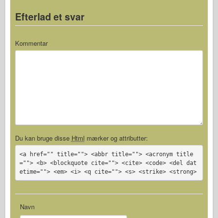
Efterlad et svar
Kommentar
Du kan bruge disse
Html
mærker og attributter:
<a href="" title=""> <abbr title=""> <acronym title
=""> <b> <blockquote cite=""> <cite> <code> <del dat
etime=""> <em> <i> <q cite=""> <s> <strike> <strong>
Navn