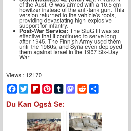
of the Ausf. G was armed with a 10.5 cm
howitzer instead of the anti-tank gun. This
version returned to the vehicle’s roots,
providing devastating high-explosive
support for infantry.
Post-War Service:
The StuG III was so
effective that it continued to serve long
after 1945. The Finnish Army used them
until the 1960s, and Syria even deployed
them against Israel in the 1967 Six-Day
War.
Views : 12170
F
T
Fl
Pi
T
M
R
S
a
wi
ip
nt
u
a
e
h
Du Kan Også Se:
c
tt
b
er
m
st
d
ar
e
er
o
e
bl
o
di
e
b
ar
st
r
d
t