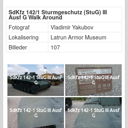
SdKfz 142/1 Sturmgeschutz (StuG) III
Ausf G Walk Around
Fotograf
Vladimir Yakubov
Lokalisering
Latrun Armor Museum
Billeder
107
SdKfz 142-1 StuG III Ausf
SdKfz 142-1 StuG III Ausf
G
G
SdKfz 142-1 StuG III Ausf
SdKfz 142-1 StuG III Ausf
G
G