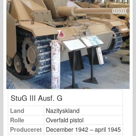
Fiskeørn Publishing
Eskadrille signal
Tankpower
Lastbiler og tanke
Waffen-Arsenal
Wydawnictwo Militaria
Maquettes
Academy
Es-modeller
AFV Klub
StuG III Ausf. G
Airfix
Land
Nazityskland
Flyvevåbnet
Rolle
Overfald pistol
AZ-model
Produceret
December 1942 – april 1945
Sort hund