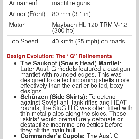
Armament
machine guns
Armor (Front)
80 mm (3.1 in)
Motor
Maybach HL 120 TRM V-12
(300 hp)
Top Speed
40 km/h (25 mph) on roads
Design Evolution: The “G” Refinements
The Saukopf (Sow’s Head) Mantlet:
Later Ausf. G models featured a cast gun
mantlet with rounded edges. This was
designed to deflect incoming shells more
effectively than the earlier bolted, boxy
designs.
Schürzen (Side Skirts):
To defend
against Soviet anti-tank rifles and HEAT
rounds, the StuG III G was often fitted with
thin metal plates along the sides. These
“skirts” would prematurely detonate or
destabilize incoming projectiles before
they hit the main hull.
Commander’s Cupola:
The Ausf. G