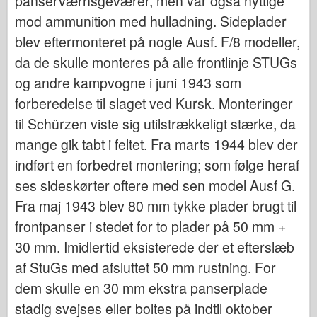
panserværnsgeværer, men var også nyttige
Italeri
mod ammunition med hulladning. Sideplader
Legende
blev eftermonteret på nogle Ausf. F/8 modeller,
Meng Model
da de skulle monteres på alle frontlinje STUGs
Tamiya
og andre kampvogne i juni 1943 som
Tristar
forberedelse til slaget ved Kursk. Monteringer
Trompetist
til Schürzen viste sig utilstrækkeligt stærke, da
mange gik tabt i feltet. Fra marts 1944 blev der
Zvezda
indført en forbedret montering; som følge heraf
Album-Fotos
ses sideskørter oftere med sen model Ausf G.
Gå rundt
Fra maj 1943 blev 80 mm tykke plader brugt til
Bøger
frontpanser i stedet for to plader på 50 mm +
Dvd'er
30 mm. Imidlertid eksisterede der et efterslæb
Kontakt
af StuGs med afsluttet 50 mm rustning. For
Le Journal
dem skulle en 30 mm ekstra panserplade
stadig svejses eller boltes på indtil oktober
Sættene