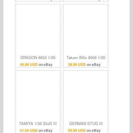
production with
StuG III Ausf. G PE
Winterketten
Detail Set for Dragon
Kits
DRAGON 6633 1/35
Takom Blitz 8009 1/35
StuG.III Ausf.G
StuH 42 & StuG III
49.98 USD
on eBay
38.99 USD
on eBay
w/Zimmerit, July 1944,
Ausf.G Early
Late Production
Production (2 in 1)
TAMIYA 1/35 StuG III
GERMAN STUG III
Ausf.G Early Model
AUSF. G TANK #233
41.00 USD
on eBay
59.99 USD
on eBay