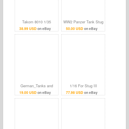
Takom 8010 1/35
WW2 Panzer Tank Stug
StuG.III Ausf.G early
Letter Grouping German
38.99 USD
on eBay
50.00 USD
on eBay
production with
Army
Winterketten
German_Tanks and
1/16 For Stug III
Vehicles_Wargame3D_2
(Henglong available)
19.00 USD
on eBay
77.98 USD
on eBay
8MM
Full Metal Skirt Armor
1/56_Unpainted_WWII
KitTG