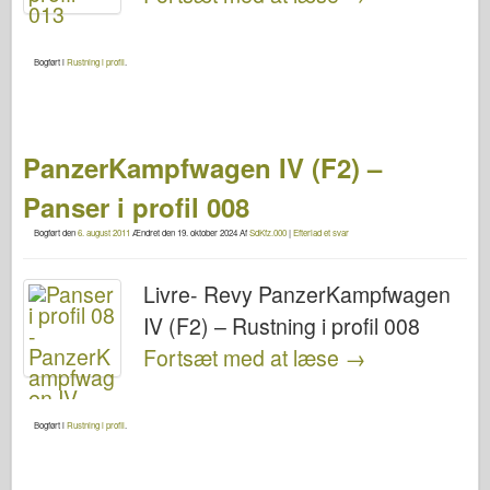
Bogført i
Rustning i profil
.
PanzerKampfwagen IV (F2) –
Panser i profil 008
Bogført den
6. august 2011
Ændret den
19. oktober 2024
Af
SdKfz.000
|
Efterlad et svar
Livre- Revy PanzerKampfwagen
IV (F2) – Rustning i profil 008
Fortsæt med at læse
→
Bogført i
Rustning i profil
.