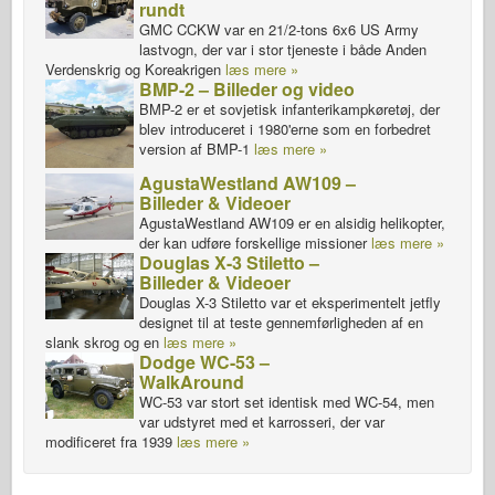
rundt
GMC CCKW var en 21/2-tons 6x6 US Army
lastvogn, der var i stor tjeneste i både Anden
Verdenskrig og Koreakrigen
læs mere »
BMP-2 – Billeder og video
BMP-2 er et sovjetisk infanterikampkøretøj, der
blev introduceret i 1980'erne som en forbedret
version af BMP-1
læs mere »
AgustaWestland AW109 –
Billeder & Videoer
AgustaWestland AW109 er en alsidig helikopter,
der kan udføre forskellige missioner
læs mere »
Douglas X-3 Stiletto –
Billeder & Videoer
Douglas X-3 Stiletto var et eksperimentelt jetfly
designet til at teste gennemførligheden af en
slank skrog og en
læs mere »
Dodge WC-53 –
WalkAround
WC-53 var stort set identisk med WC-54, men
var udstyret med et karrosseri, der var
modificeret fra 1939
læs mere »