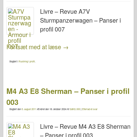
Livre – Revue A7V
Sturmpanzerwagen – Panser i
profil 007
Fortsæt med at læse
→
Bogført i
Rustning i profil
.
M4 A3 E8 Sherman – Panser i profil
003
Bogført den
5. august 2011
Ændret den
18. oktober 2024
Af
SdKfz.000
|
Efterlad et svar
Livre – Revue M4 A3 E8 Sherman
– Panser i profil 003