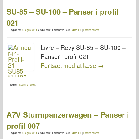
SU-85 – SU-100 – Panser i profil
021
Bogført den
6. august 2011
Ændret den
18. oktober 2024
Af
SdKfz.000
|
Efterlad et svar
Livre – Revy SU-85 – SU-100 –
Panser i profil 021
Fortsæt med at læse
→
Bogført i
Rustning i profil
.
A7V Sturmpanzerwagen – Panser i
profil 007
Bogført den
6. august 2011
Ændret den
18. oktober 2024
Af
SdKfz.000
|
Efterlad et svar