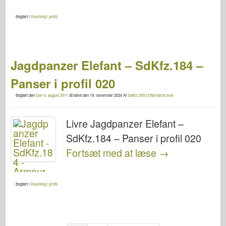
Bogført i
Rustning i profil
.
Jagdpanzer Elefant – SdKfz.184 –
Panser i profil 020
Bogført den
Den 4. august 2011
Ændret den
19. november 2024
Af
SdKfz.000
|
Efterlad et svar
Livre Jagdpanzer Elefant –
SdKfz.184 – Panser i profil 020
Fortsæt med at læse
→
Bogført i
Rustning i profil
.