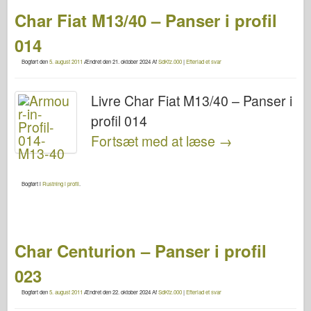
Char Fiat M13/40 – Panser i profil
014
Bogført den
5. august 2011
Ændret den
21. oktober 2024
Af
SdKfz.000
|
Efterlad et svar
Livre Char Fiat M13/40 – Panser i
profil 014
Fortsæt med at læse
→
Bogført i
Rustning i profil
.
Char Centurion – Panser i profil
023
Bogført den
5. august 2011
Ændret den
22. oktober 2024
Af
SdKfz.000
|
Efterlad et svar