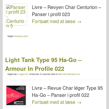
Livre – Revyen Char Centurion –
Panser i profil 023
Fortsæt med at læse
→
Bogført i
Rustning i profil
.
Light Tank Type 95 Ha-Go –
Armour In Profile 022
Bogført den
5. august 2011
Ændret den
19. november 2024
Af
SdKfz.000
|
Efterlad et svar
Livre – Revue Char léger Type 95
Ha-Go – Panser i profil 022
Fortsæt med at læse
→