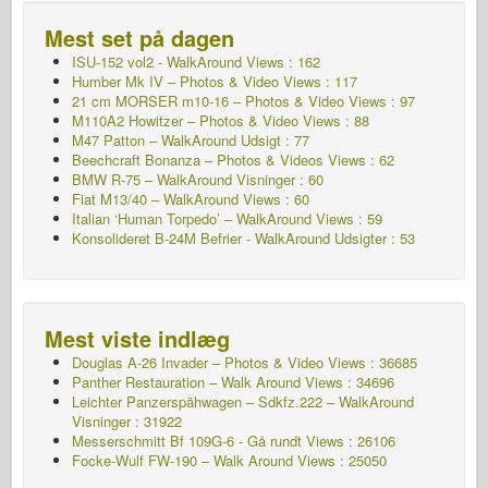
Mest set på dagen
ISU-152 vol2 - WalkAround
Views : 162
Humber Mk IV – Photos & Video Views : 117
21 cm MORSER m10-16 – Photos & Video Views : 97
M110A2 Howitzer – Photos & Video Views : 88
M47 Patton – WalkAround
Udsigt : 77
Beechcraft Bonanza – Photos & Videos Views : 62
BMW R-75 – WalkAround
Visninger : 60
Fiat M13/40 – WalkAround Views : 60
Italian ‘Human Torpedo’ – WalkAround Views : 59
Konsolideret B-24M Befrier - WalkAround
Udsigter : 53
Mest viste indlæg
Douglas A-26 Invader – Photos & Video Views : 36685
Panther Restauration – Walk Around Views : 34696
Leichter Panzerspähwagen – Sdkfz.222 – WalkAround
Visninger : 31922
Messerschmitt Bf 109G-6 - Gå rundt
Views : 26106
Focke-Wulf FW-190 – Walk Around Views : 25050