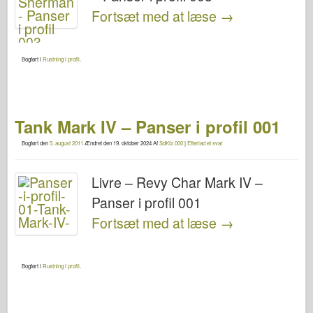
Fortsæt med at læse
→
Bogført i
Rustning i profil
.
Tank Mark IV – Panser i profil 001
Bogført den
5. august 2011
Ændret den
19. oktober 2024
Af
SdKfz.000
|
Efterlad et svar
Livre – Revy Char Mark IV –
Panser i profil 001
Fortsæt med at læse
→
Bogført i
Rustning i profil
.