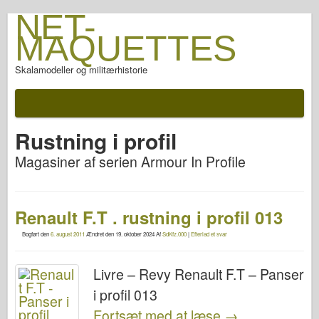
NET-
MAQUETTES
Skalamodeller og militærhistorie
Rustning i profil
Magasiner af serien Armour In Profile
Renault F.T . rustning i profil 013
Bogført den
6. august 2011
Ændret den
19. oktober 2024
Af
SdKfz.000
|
Efterlad et svar
Livre – Revy Renault F.T – Panser
i profil 013
Fortsæt med at læse
→