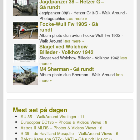
Jagdpanzer 38 – Hetzer G –
Gå rundt
Jagdpanzer 38(t) - Hetzer G13-D - Walk Around -
Photographies
læs mere »
Focke-Wulf Fw 190S - Gå
rundt
Album photo d'un avion Focke-Wulf Fw 190S -
Walk Around
læs mere »
Slaget ved Wolchow
Billeder - Volkhov 1942
Slaget ved Wolchow Billeder - Volkhov 1942
læs
mere »
M4 Sherman - Gå rundt
Album photo d'un Sherman - Walk Around
læs
mere »
Mest set på dagen
SU-85 – WalkAround Visninger : 11
Eurocopter EC135 – Photos & Videos Views : 9
Astros II MLRS – Photos & Videos Views : 6
B-35 – de Havilland Mosquito – WalkAround Views : 6
BM-13 Katyusha STZ-5 NATI – Gå rundt
Udsigt: 6