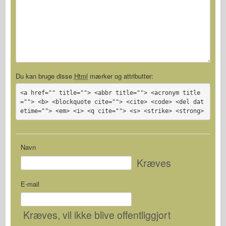
Du kan bruge disse
Html
mærker og attributter:
<a href="" title=""> <abbr title=""> <acronym title
=""> <b> <blockquote cite=""> <cite> <code> <del dat
etime=""> <em> <i> <q cite=""> <s> <strike> <strong>
Navn
Kræves
E-mail
Kræves
, vil ikke blive offentliggjort