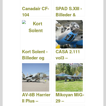
Canadair CF-
SPAD S.XIII -
104
Billeder &
Starfighter –
Videoer
Billeder &
Videoer
Kort Solent -
CASA 2.111
Billeder og
vol3 –
videoer
WalkAround
AV-8B Harrier
Mikoyan MiG-
II Plus –
29 –