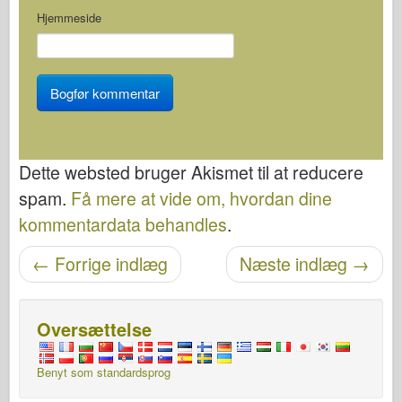
Hjemmeside
Dette websted bruger Akismet til at reducere
spam.
Få mere at vide om, hvordan dine
kommentardata behandles
.
Navigation efter post
←
Forrige indlæg
Næste indlæg
→
Oversættelse
Benyt som standardsprog