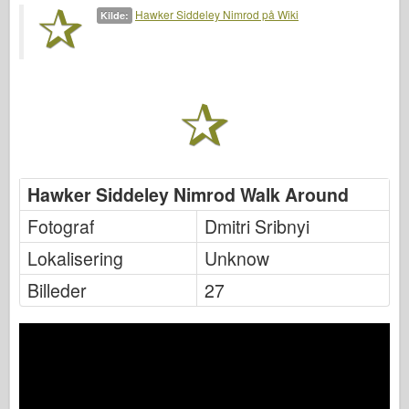
Bronco
Hawker Siddeley Nimrod på Wiki
Kilde:
Cyber-Hobby
Dnepromodel
Dragon
Eduard
E.T. Model
Fine forme
Hawker Siddeley Nimrod Walk Around
Tapperhedskræfterne
Fotograf
Dmitri Sribnyi
Friulmodel
Lokalisering
Unknow
Hasegawa
Billeder
27
Heller
HobbyBoss
IBG-modeller
Icm