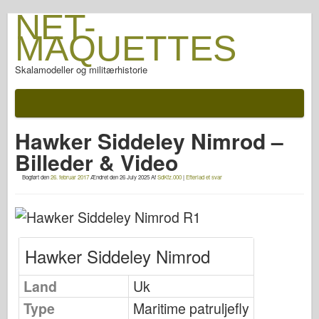
NET-
MAQUETTES
Skalamodeller og militærhistorie
Dokumentation
Efter slaget
Hawker Siddeley Nimrod –
AFV våben
Billeder & Video
Allieret akse
Bogført den
26. februar 2017
Ændret den
26 July 2025
Af
SdKfz.000
|
Efterlad et svar
Rustning PhotoGallery
Rustning i profil
Concord
Hawker Siddeley Nimrod
Møtrikker og bolte
Ny fortrop
Land
Uk
Fiskeørn Modellering
Type
Maritime patruljefly