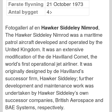
Fiskeørn Publishing
Første flyvning
21 October 1973
Antal bygget
Eskadrille signal
4>
Tankpower
Fotogalleri af en
Hawker Siddeley Nimrod
,
Lastbiler og tanke
The Hawker Siddeley Nimrod was a maritime
Waffen-Arsenal
patrol aircraft developed and operated by the
Wydawnictwo Militaria
United Kingdom. It was an extensive
Maquettes
modification of the de Havilland Comet, the
Academy
world’s first operational jet airliner. It was
Es-modeller
originally designed by de Havilland’s
AFV Klub
successor firm, Hawker Siddeley; further
Airfix
development and maintenance work was
Flyvevåbnet
undertaken by Hawker Siddeley’s own
AZ-model
successor companies, British Aerospace and
BAE Systems, respectively.
Sort hund