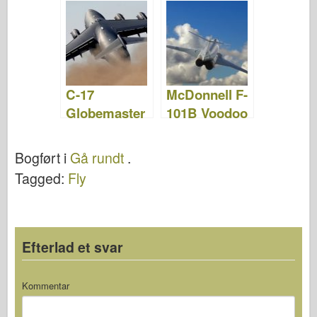
WalkAround
WalkAround
C-17
McDonnell F-
Globemaster
101B Voodoo
–
– Billeder &
WalkAround
Video
Bogført i
Gå rundt
.
Tagged:
Fly
Efterlad et svar
Kommentar