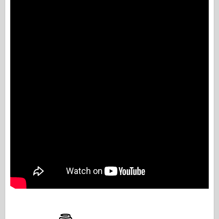
Italeri
Legende
Meng Model
Tamiya
Tristar
Trompetist
Zvezda
Album-Fotos
Gå rundt
Bøger
Dvd'er
Kontakt
Le Journal
Sættene