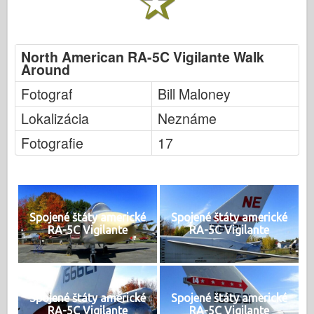
North American RA-5C Vigilante Walk
Around
Fotograf
Bill Maloney
Lokalizácia
Neznáme
Fotografie
17
Spojené štáty americké
Spojené štáty americké
RA-5C Vigilante
RA-5C Vigilante
Spojené štáty americké
Spojené štáty americké
RA-5C Vigilante
RA-5C Vigilante