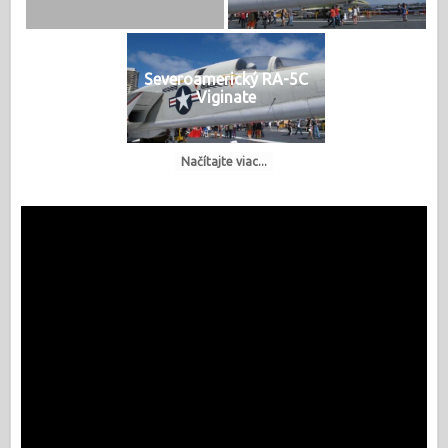
Severoamerický RA-5C
Viginate
Načítajte viac...