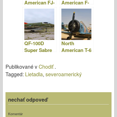
American FJ-
American F-
3 Fury –
86 Sabre –
fotografie a
fotografie a
video
video
QF-100D
North
Super Sabre
American T-6
– fotografie a
Texan –
video
fotografie a
Publikované v
Chodiť
.
video
Tagged:
Lietadla
,
severoamerický
nechať odpoveď
Komentár