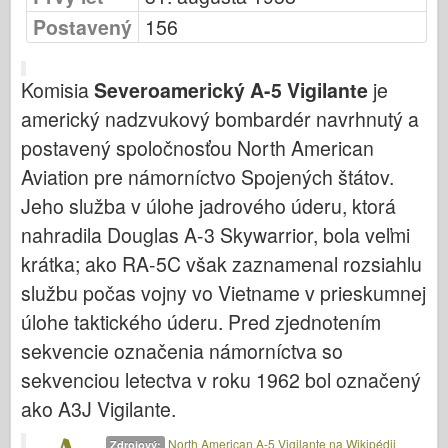
Bronco (Bronco)
Postavený
156
Cyber-Hobby (Počítačový koníček)
Dnepromodel (Dnepromodel)
Komisia
Severoamerický A-5 Vigilante
je
Dragon
americký nadzvukový bombardér navrhnutý a
Eduard
postavený spoločnosťou North American
E.T. Model
Aviation pre námorníctvo Spojených štátov.
Jeho služba v úlohe jadrového úderu, ktorá
Jemné formy
nahradila Douglas A-3 Skywarrior, bola veľmi
Sily Valoru
krátka; ako RA-5C však zaznamenal rozsiahlu
FriulModel
službu počas vojny vo Vietname v prieskumnej
Hasegawa
úlohe taktického úderu. Pred zjednotením
Heller
sekvencie označenia námorníctva so
HobbyBoss (Slovenský)
sekvenciou letectva v roku 1962 bol označený
Modely IBG
ako A3J Vigilante.
Icm
North American A-5 Vigilante na Wikipédii
Zdrojový: