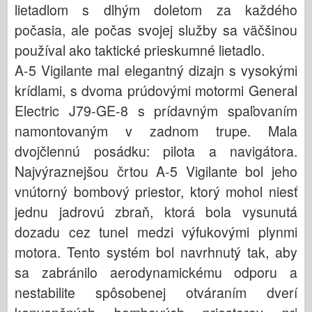
lietadlom s dlhým doletom za každého
počasia, ale počas svojej služby sa väčšinou
používal ako taktické prieskumné lietadlo.
A-5 Vigilante mal elegantný dizajn s vysokými
krídlami, s dvoma prúdovými motormi General
Electric J79-GE-8 s prídavným spaľovaním
namontovaným v zadnom trupe. Mala
dvojčlennú posádku: pilota a navigátora.
Najvýraznejšou črtou A-5 Vigilante bol jeho
vnútorný bombový priestor, ktorý mohol niesť
jednu jadrovú zbraň, ktorá bola vysunutá
dozadu cez tunel medzi výfukovými plynmi
motora. Tento systém bol navrhnutý tak, aby
sa zabránilo aerodynamickému odporu a
nestabilite spôsobenej otváraním dverí