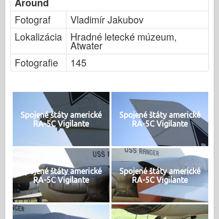
Around
Fotograf
Vladimír Jakubov
Lokalizácia
Hradné letecké múzeum,
Atwater
Fotografie
145
Spojené štáty americké
Spojené štáty americké
RA-5C Vigilante
RA-5C Vigilante
Spojené štáty americké
Spojené štáty americké
RA-5C Vigilante
RA-5C Vigilante