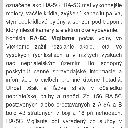
označené ako RA-5C. RA-5C mal výkonnejšie
motory, väčšie krídla, zvýšenú kapacitu paliva,
štyri podkrídlové pylóny a senzor pod trupom,
ktorý niesol kamery a elektronické vybavenie.
Komisia
RA-5C Vigilante
počas vojny vo
Vietname zažil rozsiahle akcie, lietal vo
vysokých rýchlostiach a v nízkych výškach
nad nepriateľským územím. Bol schopný
poskytnúť cenné spravodajské informácie a
informácie o cieľoch pre iné útočné lietadlá.
Utrpel však aj ťažké straty v dôsledku
nepriateľskej paľby a nehôd. Zo 156 RA-5C
postavených alebo prestavaných z A-5A a B
bolo 43 stratených v boji a 18 pri nehodách.
RA-5C Vigilante bol vyradený zo služby v