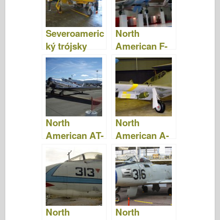
videá
Severoameric
North
ký trójsky
American F-
kôň T-28 –
100 Super
fotografie a
Sabre –
video
fotografie a
video
North
North
American AT-
American A-
6D Texan -
36A Apache –
fotografie a
fotografie a
video
video
North
North