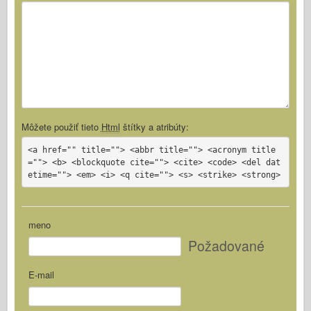
Môžete použiť tieto
Html
štítky a atribúty:
<a href="" title=""> <abbr title=""> <acronym title
=""> <b> <blockquote cite=""> <cite> <code> <del dat
etime=""> <em> <i> <q cite=""> <s> <strike> <strong>
meno
Požadované
E-mail