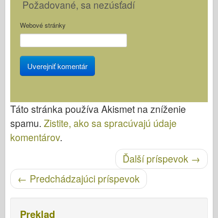
Požadované
, sa nezúsťadí
Webové stránky
Táto stránka používa Akismet na zníženie
spamu.
Zistite, ako sa spracúvajú údaje
komentárov
.
Po navigácii
Ďalší príspevok
→
←
Predchádzajúci príspevok
Preklad