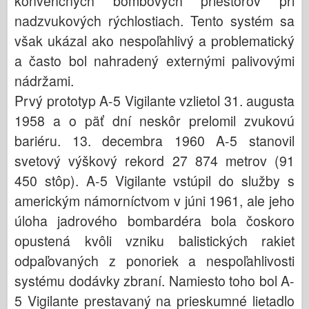
konvenčných bombových priestorov pri
nadzvukových rýchlostiach. Tento systém sa
však ukázal ako nespoľahlivý a problematický
a často bol nahradený externými palivovými
nádržami.
Prvý prototyp A-5 Vigilante vzlietol 31. augusta
1958 a o päť dní neskôr prelomil zvukovú
bariéru. 13. decembra 1960 A-5 stanovil
svetový výškový rekord 27 874 metrov (91
450 stôp). A-5 Vigilante vstúpil do služby s
americkým námorníctvom v júni 1961, ale jeho
úloha jadrového bombardéra bola čoskoro
opustená kvôli vzniku balistických rakiet
odpaľovaných z ponoriek a nespoľahlivosti
systému dodávky zbraní. Namiesto toho bol A-
5 Vigilante prestavaný na prieskumné lietadlo