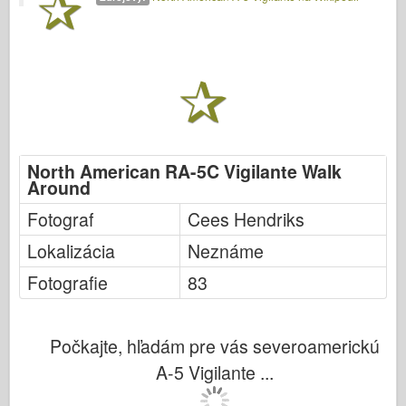
Italeri (12.
Legenda
Meng Model
Tamiya
Tristar
Trumpeter (Volút)
North American RA-5C Vigilante Walk
Zvezda
Around
Fotky na aplikáciu Albumy
Fotograf
Cees Hendriks
Chodiť
Lokalizácia
Neznáme
Knihy
Fotografie
83
Dvd
Kontakt
Počkajte, hľadám pre vás severoamerickú
le Denník
A-5 Vigilante ...
Súpravy