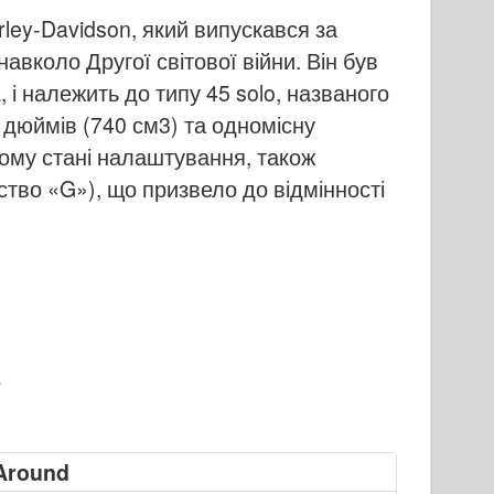
ey-Davidson, який випускався за
авколо Другої світової війни. Він був
 і належить до типу 45 solo, названого
 дюймів (740 см3) та одномісну
чому стані налаштування, також
ство «G»), що призвело до відмінності
 Around