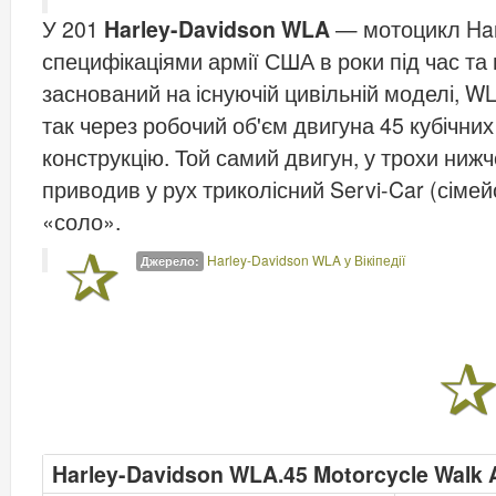
У 201
Harley-Davidson WLA
— мотоцикл Harl
специфікаціями армії США в роки під час та н
заснований на існуючій цивільній моделі, WL,
так через робочий об'єм двигуна 45 кубічних
конструкцію. Той самий двигун, у трохи ниж
приводив у рух триколісний Servi-Car (сімей
«соло».
Harley-Davidson WLA у Вікіпедії
Джерело:
Harley-Davidson WLA.45 Motorcycle Walk