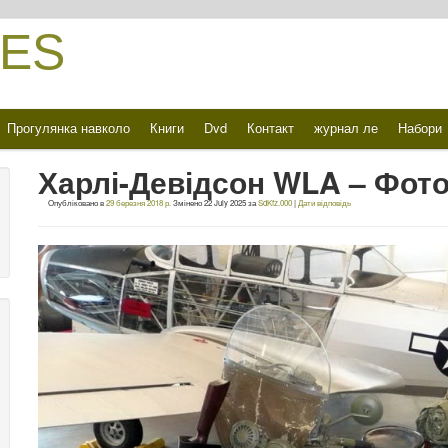
ES
Прогулянка навколо
Книги
Dvd
Контакт
журнал ле
Набори
Харлі-Девідсон WLA – Фото
Опубліковано в
29 березня 2018 р.
Змінено
22 July 2025
за
SdKfz.000
|
Дати відповідь