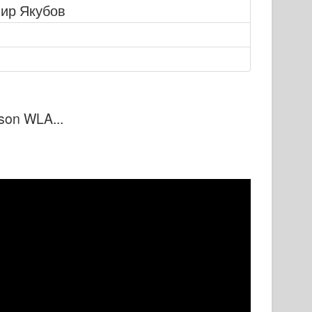
ир Якубов
son WLA...