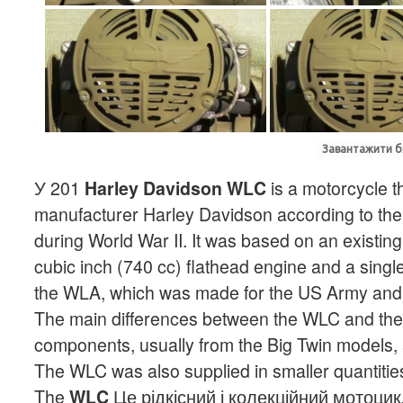
Завантажити бі
У 201
Harley Davidson WLC
is a motorcycle 
manufacturer Harley Davidson according to the
during World War II. It was based on an existing
cubic inch (740 cc) flathead engine and a sing
the WLA, which was made for the US Army and it
The main differences between the WLC and the
components, usually from the Big Twin models, a
The WLC was also supplied in smaller quantities 
The
WLC
Це рідкісний і колекційний мотоцик