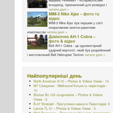
машина «Феннек» - чотириколісний
всюдихід, призначений для розвідки і
читати далі »
MIM-3 Nike Ajax – фото та
відео
MIM-3 Nike Ajax був першим у світі
оперативним зенітно-ракетним
комплексом
читати далі »
Дзвіночок AH-1 Cobra –
фото & відео
Bell AH-1 Cobra - це одномоторний
ударний вертоліт, який був розроблений
і виготовлений Bell Helicopter Textron
читати далі »
Найпопулярніші день
North American X-15 – Photos & Videos Views : 13
M7 Священик - Walkround
Кількість переглядів :
10
Bücker Bü 133 Jungmeister – Photos & Videos
Views : 5
B-47 Stratojet - Прогулянка навколо Переглядів: 5
Lancia TL 51 – Photos & Videos Views : 5
M10 Росомаха – Прогулянка
Кількість переглядів