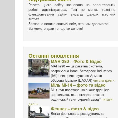
Робота цього сайту заснована на волонтерській
роботі адміністратора. Тим не менш, технічне
функціонування сайту вимагає деяких істотних
витрат.
Завчасно велике спасибі всім, хто нам допомагає!
Ви можете дати те, що ви хочете!
Останні оновлення
MAR-290 – Фото & Відео
MAR-290 — це ракетна система,
розроблена Israel Aerospace Industries
(IAI) і використовується Армією
оборони Ізраїлю (ЦАХАЛ)
читати далі »
Міль Мі-14 – фото та відео
Мі-1 був новаторською конструкцією
вертольота, яка поклала початок
радянській гвинтокрилій авіації
читати
далі »
Феннек – фото & відео
Легка броньована розвідувальна