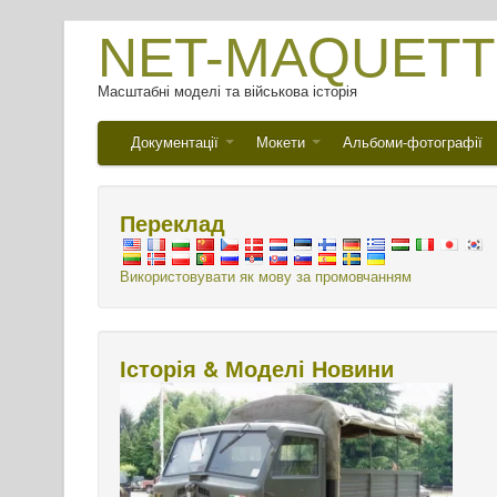
NET-MAQUETT
Масштабні моделі та військова історія
Документації
Мокети
Альбоми-фотографії
Переклад
Використовувати як мову за промовчанням
Історія & Моделі Новини