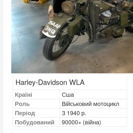
Harley-Davidson WLA
Країні
Сша
Роль
Військовий мотоцикл
Період
З 1940 р.
Побудований
90000+ (війна)