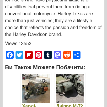
disabilities that prevent them from riding a
conventional motorcycle. Harley Trikes are
more than just vehicles; they are a lifestyle
choice that reflects the passion and freedom of
the Harley-Davidson brand.
Views : 3553
F
T
Fl
Pi
T
M
R
S
a
wi
ip
nt
u
a
e
h
Ви Також Можете Побачити:
c
tt
b
er
m
st
d
ar
e
er
o
e
bl
o
di
e
b
ar
st
r
d
t
o
d
o
o
n
Харлі-
Дніпро М-72