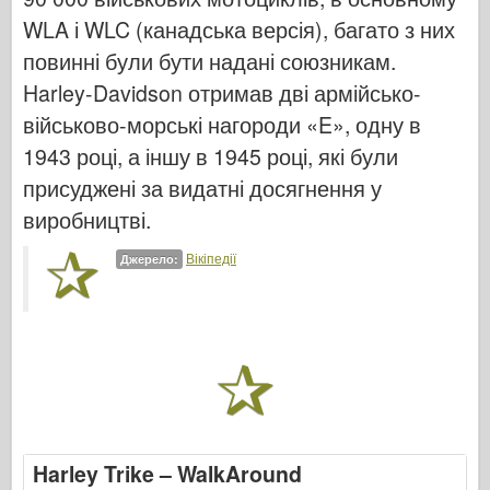
Італьєрі
WLA і WLC (канадська версія), багато з них
Легенда
повинні були бути надані союзникам.
Менг модель
Harley-Davidson отримав дві армійсько-
Тамія
військово-морські нагороди «E», одну в
Трістар
1943 році, а іншу в 1945 році, які були
присуджені за видатні досягнення у
Трубач
виробництві.
Звезда
Альбоми-фотографії
Вікіпедії
Джерело:
Прогулянка навколо
Книги
Dvd
Контакт
журнал ле
Harley Trike – WalkAround
Набори