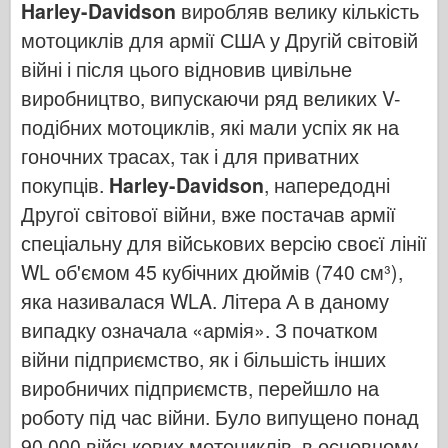
Harley-Davidson
виробляв велику кількість
Бронко
мотоциклів для армії США у Другій світовій
Кібер-хобі
війні і після цього відновив цивільне
Дніпромодель
виробництво, випускаючи ряд великих V-
Дракон
подібних мотоциклів, які мали успіх як на
Едуард
гоночних трасах, так і для приватних
Модель E.T.
покупців.
Harley-Davidson
, напередодні
Тонкі форми
Другої світової війни, вже постачав армії
Сили Доблесті
спеціальну для військових версію своєї лінії
ФріулМодель
WL об'ємом 45 кубічних дюймів (740 см³),
яка називалася WLA. Літера А в даному
Хасеґава
випадку означала «армія». З початком
Хеллер
війни підприємство, як і більшість інших
ХобіБос
виробничих підприємств, перейшло на
Моделі IBG
роботу під час війни. Було випущено понад
Icm
90 000 військових мотоциклів, в основному