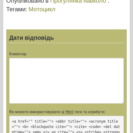
Опубліковано в
Прогулянка навколо
.
–
Тегами:
Мотоцикл
Прогулянка
Навколо
Дати відповідь
Коментар
Ви можете використовувати ці
Html
теги та атрибути:
<a href="" title=""> <abbr title=""> <acronym title
=""> <b> <blockquote cite=""> <cite> <code> <del dat
etime=""> <em> <i> <q cite=""> <s> <strike> <strong>