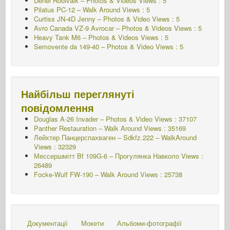
Denel Rooivalk – Photos & Videos Views : 5
Pilatus PC-12 – Walk Around Views : 5
Curtiss JN-4D Jenny – Photos & Video Views : 5
Avro Canada VZ-9 Avrocar – Photos & Videos Views : 5
Heavy Tank M6 – Photos & Videos Views : 5
Semovente da 149-40 – Photos & Video Views : 5
Найбільш переглянуті
повідомлення
Douglas A-26 Invader – Photos & Video Views : 37107
Panther Restauration – Walk Around Views : 35169
Лейхтер Панцерспахваген – Sdkfz.222 – WalkAround
Views : 32329
Мессершмітт Bf 109G-6 – Прогулянка Навколо
Views :
26489
Focke-Wulf FW-190 – Walk Around Views : 25738
Документації
Мокети
Альбоми-фотографії