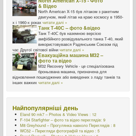
North American X-15 - Фото
& Відео
North American X-15 був літаком з ракетним
двигуном, який літав на краю космосу в 1950-
х і 1960-х роках
читати далі »
Танк Т-40С – фото &відео
Танк Т-40С був наземною версією
амфібійного розвідувального танка Т-40, який
використовувався Радянським Союзом під
час Другої світової війни
читати далі »
Евакуаційна машина M32 –
фото та відео
M32 Recovery Vehicle - це спеціалізована
броньована машина, призначена для
відновлення пошкоджених або виведених з ладу танків та
інших важких
читати далі »
Найпопулярніші день
Eland 90 mk7 – Photos & Video Views : 12
F-104 Starfighter – фото та відео переглядів: 9
M8 Greyhound – Прогулянка навколо Переглядів : 8
WC52 – Перегляди фотографій та відео : 5