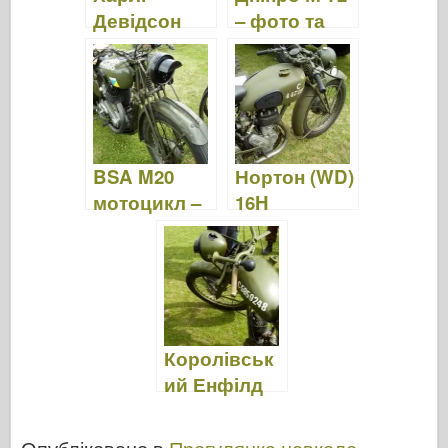
k
Девідсон
– фото та
WLA – Фото
відео
& Відео
BSA M20
Нортон (WD)
мотоцикл –
16H
прогулянка
мотоцикл -
прогулянка
Королівськ
ий Енфілд
війни
мотоциклів