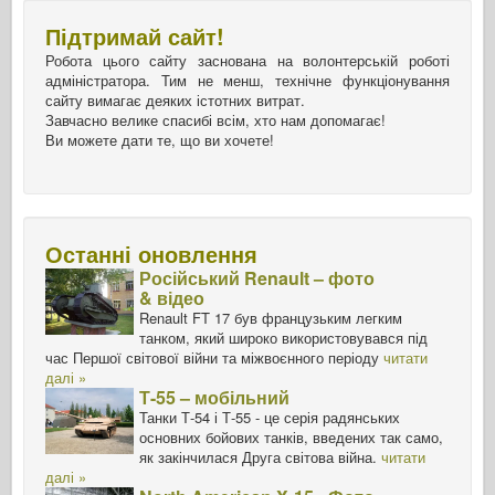
Підтримай сайт!
Робота цього сайту заснована на волонтерській роботі
адміністратора. Тим не менш, технічне функціонування
сайту вимагає деяких істотних витрат.
Завчасно велике спасибі всім, хто нам допомагає!
Ви можете дати те, що ви хочете!
Останні оновлення
Російський Renault – фото
& відео
Renault FT 17 був французьким легким
танком, який широко використовувався під
час Першої світової війни та міжвоєнного періоду
читати
далі »
Т-55 – мобільний
Танки Т-54 і Т-55 - це серія радянських
основних бойових танків, введених так само,
як закінчилася Друга світова війна.
читати
далі »