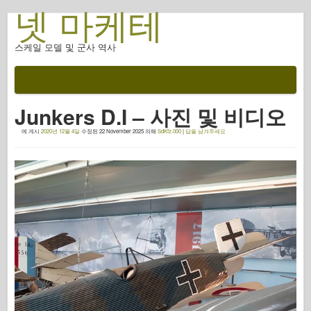
넷 마케테
스케일 모델 및 군사 역사
설명서
전투 후
Junkers D.I – 사진 및 비디오
AFV 무기
에 게시
2020년 12월 4일
수정된
22 November 2025
의해
SdKfz.000
|
답을 남겨주세요
연합군 축
갑옷 포토갤러리
프로필의 갑옷
콩코드
너트 와 볼트
새로운 뱅가드
오스프리 모델링