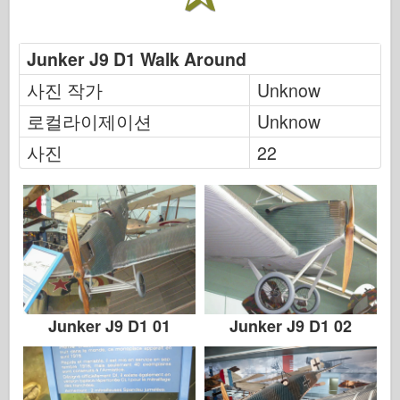
하세가와
헬러
Junker J9 D1 Walk Around
취미 보스
사진 작가
Unknow
IBG 모델
로컬라이제이션
Unknow
Icm
사진
22
Italeri
범례
멩 모델
잠수복
Tristar
Junker J9 D1 01
Junker J9 D1 02
트럼펫
즈베즈다