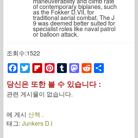
maneuverability and climb rate
of contemporary biplanes, such
as the Fokker D.VII, for
traditional aerial combat. The J
9 was deemed better suited for
specialist roles like naval patrol
or balloon attack.
조회수:1522
F
T
Fl
Pi
T
M
R
S
a
wi
ip
nt
u
a
e
h
당신은 또한 볼 수 있습니다 :
c
tt
b
er
m
st
d
ar
관련 게시물이 없습니다.
e
er
o
e
bl
o
di
e
b
ar
st
r
d
t
에 게시
산책
.
o
d
o
태그:
Junkers D.I
o
n
k