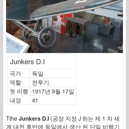
오스프리 출판
편대 신호
탱크 파워
트럭 및 탱크
와펜 아스날
Junkers D.I
와이다닉투 군사
국가
독일
마케트
역할
전투기
아카데미
첫 비행
1917년 9월 17일
에이스 모델
내장
41
AFV 클럽
Tthe
Junkers D.I
(공장 지정 J 9)는 제 1 차 세
Airfix
계 대전 후반에 독일에서 생산 된 단일 비행기