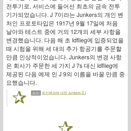
공군
전투기로, 서비스에 들어선 최초의 금속 전투
AZ 모델
기가되었습니다. J 7이라는 Junkers의 개인 벤
처인 프로토타입은 1917년 9월 17일에 처음
블랙 독
날아와 테스트 중에 거의 12개의 세부 사항을
야생마
변경했습니다. 다음 해 초 Idflieg에 입증되었을
사이버 취미
때 시험을 위해 세 대의 추가 항공기를 주문할
만큼 인상적이었습니다. Junkers의 변경 사항
드네프로모델
은 회사가 주문한 세 가지 J 7s 대신 Idflieg에
드래곤
제공된 다음 예제 인 J 9의 이름을 바꿀 만큼 중
Eduard
요했습니다.
E.T. 모델
위키백과에 대한 Junkers D.I
소스:
미세 금형
용맹의 힘
프리울모델