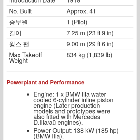
Introduction Date
1918
No. Built
Approx. 41
승무원
1 (Pilot)
길이
7.25 m (23 ft 9 in)
윙스 팬
9.00 m (29 ft 6 in)
Max Takeoff
834 kg (1,839 lb)
Weight
Powerplant and Performance
Engine: 1 x BMW IIIa water-
cooled 6-cylinder inline piston
engine (Later production
models and prototypes were
also fitted with Mercedes
D.IIIa/aü engines).
Power Output: 138 kW (185 hp)
(BMW IIIa).