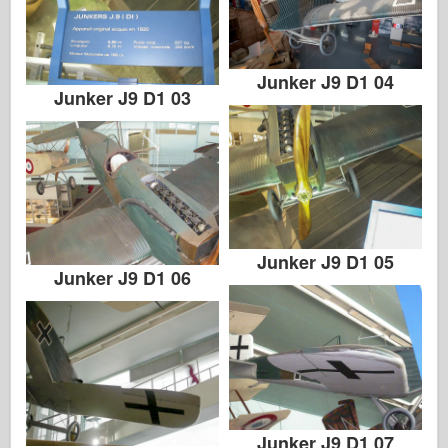
앨범 사진
산책
Junker J9 D1 04
Junker J9 D1 03
책
Dvd
연락처
르 저널
더 키트
Junker J9 D1 05
Junker J9 D1 06
Junker J9 D1 07