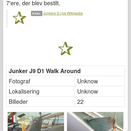
Friulmodel
7'ere, der blev bestilt.
Hasegawa
Junkers D.I på Wikipedia
Kilde:
Heller
HobbyBoss
IBG-modeller
Icm
Italeri
Junker J9 D1 Walk Around
Legende
Fotograf
Unknow
Meng Model
Lokalisering
Unknow
Billeder
22
Tamiya
Tristar
Trompetist