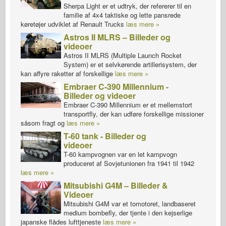
Sherpa Light er et udtryk, der refererer til en
familie af 4x4 taktiske og lette pansrede
køretøjer udviklet af Renault Trucks
læs mere »
Astros II MLRS – Billeder og
videoer
Astros II MLRS (Multiple Launch Rocket
System) er et selvkørende artillerisystem, der
kan affyre raketter af forskellige
læs mere »
Embraer C-390 Millennium -
Billeder og videoer
Embraer C-390 Millennium er et mellemstort
transportfly, der kan udføre forskellige missioner
såsom fragt og
læs mere »
T-60 tank - Billeder og
videoer
T-60 kampvognen var en let kampvogn
produceret af Sovjetunionen fra 1941 til 1942
læs mere »
Mitsubishi G4M – Billeder &
Videoer
Mitsubishi G4M var et tomotoret, landbaseret
medium bombefly, der tjente i den kejserlige
japanske flådes lufttjeneste
læs mere »