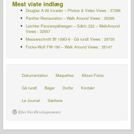
Mest viste indlæg
Douglas A-26 Invader – Photos & Video Views : 37286
Panther Restauration – Walk Around Views : 35399
Leichter Panzerspähwagen – Sdkfz.222 – WalkAround
Views : 32557
Messerschmitt Bf 109G-6 - Gå rundt
Views : 26735
Focke-Wulf FW-190 – Walk Around Views : 26147
Dokumentation
Maquettes
Album-Fotos
Gå rundt
Bøger
Dvd'er
Kontakt
Le Journal
Sættene
Efter Net-Développements