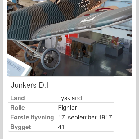
Fiskeørn Modellering
Fiskeørn Publishing
Eskadrille signal
Tankpower
Lastbiler og tanke
Waffen-Arsenal
Wydawnictwo Militaria
Junkers D.I
Maquettes
Land
Tyskland
Academy
Rolle
Fighter
Es-modeller
Første flyvning
17. september 1917
Bygget
AFV Klub
41
Airfix