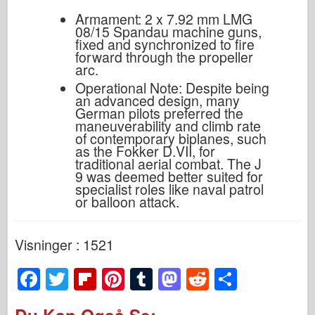
Armament: 2 x 7.92 mm LMG
08/15 Spandau machine guns,
fixed and synchronized to fire
forward through the propeller
arc.
Operational Note: Despite being
an advanced design, many
German pilots preferred the
maneuverability and climb rate
of contemporary biplanes, such
as the Fokker D.VII, for
traditional aerial combat. The J
9 was deemed better suited for
specialist roles like naval patrol
or balloon attack.
Visninger : 1521
F
T
Fl
Pi
T
M
R
S
a
wi
ip
nt
u
a
e
h
Du Kan Også Se: