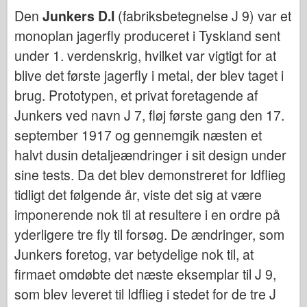
Den
Junkers D.I
(fabriksbetegnelse J 9) var et
Flyvevåbnet
monoplan jagerfly produceret i Tyskland sent
AZ-model
under 1. verdenskrig, hvilket var vigtigt for at
blive det første jagerfly i metal, der blev taget i
Sort hund
brug. Prototypen, et privat foretagende af
Bronco
Junkers ved navn J 7, fløj første gang den 17.
Cyber-Hobby
september 1917 og gennemgik næsten et
halvt dusin detaljeændringer i sit design under
Dnepromodel
sine tests. Da det blev demonstreret for Idflieg
Dragon
tidligt det følgende år, viste det sig at være
Eduard
imponerende nok til at resultere i en ordre på
E.T. Model
yderligere tre fly til forsøg. De ændringer, som
Junkers foretog, var betydelige nok til, at
Fine forme
firmaet omdøbte det næste eksemplar til J 9,
Tapperhedskræfterne
som blev leveret til Idflieg i stedet for de tre J