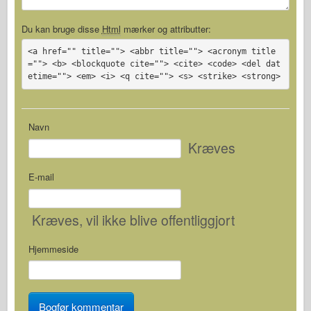
Du kan bruge disse
Html
mærker og attributter:
<a href="" title=""> <abbr title=""> <acronym title
=""> <b> <blockquote cite=""> <cite> <code> <del dat
etime=""> <em> <i> <q cite=""> <s> <strike> <strong>
Navn
Kræves
E-mail
Kræves
, vil ikke blive offentliggjort
Hjemmeside