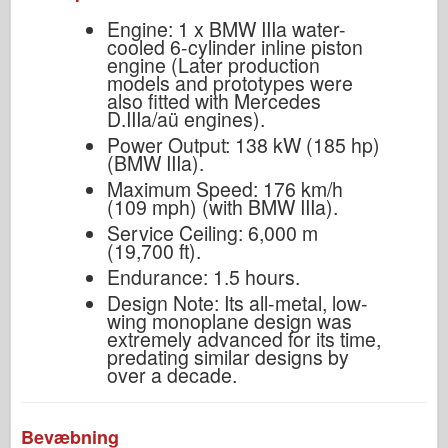
Engine: 1 x BMW IIIa water-
cooled 6-cylinder inline piston
engine (Later production
models and prototypes were
also fitted with Mercedes
D.IIIa/aü engines).
Power Output: 138 kW (185 hp)
(BMW IIIa).
Maximum Speed: 176 km/h
(109 mph) (with BMW IIIa).
Service Ceiling: 6,000 m
(19,700 ft).
Endurance: 1.5 hours.
Design Note: Its all-metal, low-
wing monoplane design was
extremely advanced for its time,
predating similar designs by
over a decade.
Bevæbning