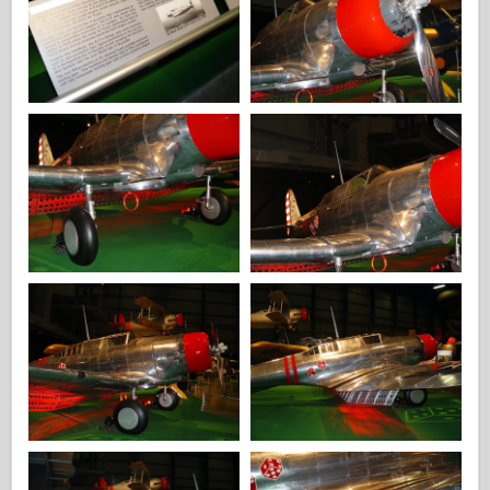
Italeri
Legenda
Meng Model
Tamiya
Tristar
Trumpetista
Zvezda
Alba-Fotky
Procházka kolem
Knihy
Dvd
Kontakt
le Deník
Soupravy