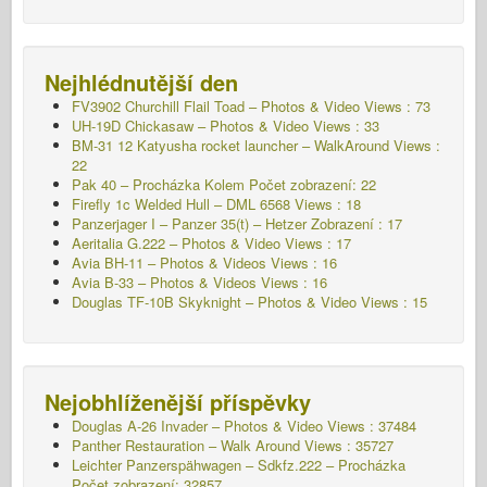
Nejhlédnutější den
FV3902 Churchill Flail Toad – Photos & Video Views : 73
UH-19D Chickasaw – Photos & Video Views : 33
BM-31 12 Katyusha rocket launcher – WalkAround Views :
22
Pak 40 – Procházka Kolem Počet zobrazení: 22
Firefly 1c Welded Hull – DML 6568 Views : 18
Panzerjager I – Panzer 35(t) – Hetzer
Zobrazení : 17
Aeritalia G.222 – Photos & Video Views : 17
Avia BH-11 – Photos & Videos Views : 16
Avia B-33 – Photos & Videos Views : 16
Douglas TF-10B Skyknight – Photos & Video Views : 15
Nejobhlíženější příspěvky
Douglas A-26 Invader – Photos & Video Views : 37484
Panther Restauration – Walk Around Views : 35727
Leichter Panzerspähwagen – Sdkfz.222 – Procházka
Počet zobrazení: 32857