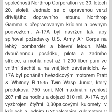
společností Northrop Corporation ve 30. letech
20. století. Jednalo se o upravenou verzi
dřívějšího dopravního letounu Northrop
Gamma s přepracovaným křídlem a pevným
podvozkem. A-17A byl navržen tak, aby
splňoval požadavky U.S. Army Air Corps na
lehký bombardér a bitevní letoun. Měla
dvoučlennou posádku, pilota a zadního
střelce, a mohla nést až 1 200 liber pum ve
vnitřní šachtě a na vnějších závěsnících. A-
17A byl poháněn hvězdicovým motorem Pratt
& Whitney R-1535 Twin Wasp Junior, který
produkoval 750 koní. Měl maximální rychlost
207 mil za hodinu a dojezd 810 mil. A-17A byl
vyzbrojen čtyřmi 0,30palcovými kulomety v
křídlech a jedním 0,30palcovým kulometem v