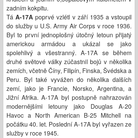
zadním kokpitu.
Tá
A-17A
poprvé vzlétl v září 1935 a vstoupil
do služby u U.S. Army Air Corps v roce 1936.
Byl to první jednoplošný útočný letoun přijatý
americkou armádou a ukázal se jako
spolehlivý a všestranný. A-17A se během
druhé světové války zúčastnil bojů v několika
zemích, včetně Číny, Filipín, Finska, Švédska a
Peru. Byl také vyvážen do několika dalších
zemí, jako je Francie, Norsko, Argentina, a
Jižní Afrika. A-17A byl postupně nahrazován
modernějšími letouny jako Douglas A-20
Havoc a North American B-25 Mitchell na
počátku 40. let. Poslední A-17A byl vyřazen ze
služby v roce 1945.