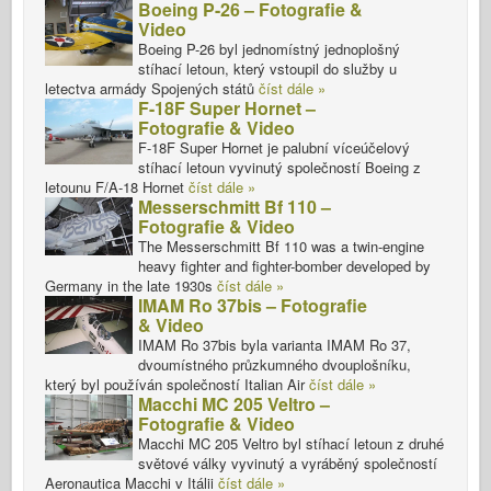
Boeing P-26 – Fotografie &
Video
Boeing P-26 byl jednomístný jednoplošný
stíhací letoun, který vstoupil do služby u
letectva armády Spojených států
číst dále »
F-18F Super Hornet –
Fotografie & Video
F-18F Super Hornet je palubní víceúčelový
stíhací letoun vyvinutý společností Boeing z
letounu F/A-18 Hornet
číst dále »
Messerschmitt Bf 110 –
Fotografie & Video
The Messerschmitt Bf 110 was a twin-engine
heavy fighter and fighter-bomber developed by
Germany in the late 1930s
číst dále »
IMAM Ro 37bis – Fotografie
& Video
IMAM Ro 37bis byla varianta IMAM Ro 37,
dvoumístného průzkumného dvouplošníku,
který byl používán společností Italian Air
číst dále »
Macchi MC 205 Veltro –
Fotografie & Video
Macchi MC 205 Veltro byl stíhací letoun z druhé
světové války vyvinutý a vyráběný společností
Aeronautica Macchi v Itálii
číst dále »