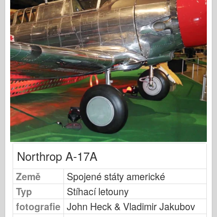
Publikování Osprey
Signál letky
Tankpower
Nákladní automobily a nádrže
Waffen-Arsenal
Wydawnictwo Militaria
Maquettes
Akademie
Modely es
Klub AFV
Northrop A-17A
Airfix
Země
Spojené státy americké
Letectvo
Typ
Stíhací letouny
AZ Model
fotografie
John Heck & Vladimir Jakubov
Černý pes