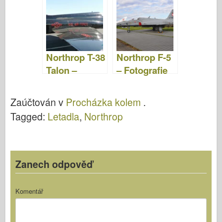
fotografie a
video
Northrop T-38
Northrop F-5
Talon –
– Fotografie
Fotografie &
& Video
Video
Zaúčtován v
Procházka kolem
.
Tagged:
Letadla
,
Northrop
Zanech odpověď
Komentář