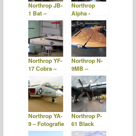
Northrop JB-
Northrop
1 Bat –
Alpha -
Fotografie a
Fotografie a
videa
video
Northrop YF-
Northrop N-
17 Cobra –
9MB –
Fotografie a
Fotografie &
video
Video
Northrop YA-
Northrop P-
9 – Fotografie
61 Black
a video
Widow –