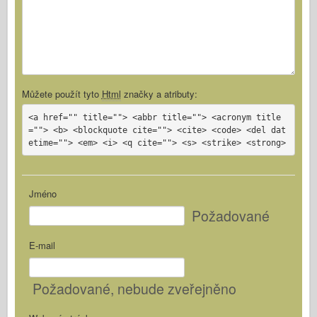
Můžete použít tyto
Html
značky a atributy:
<a href="" title=""> <abbr title=""> <acronym title
=""> <b> <blockquote cite=""> <cite> <code> <del dat
etime=""> <em> <i> <q cite=""> <s> <strike> <strong>
Jméno
Požadované
E-mail
Požadované
, nebude zveřejněno