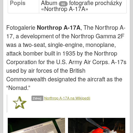
Popis
Album
fotografie procházky
Bronco
65
«Northrop A-17A»
Kybernetický koníček
Dnepromodel
Fotogalerie
Northrop A-17A
, The Northrop A-
Dragon
17, a development of the Northrop Gamma 2F
Eduard
was a two-seat, single-engine, monoplane,
E.T. Model
attack bomber built in 1935 by the Northrop
Jemné formy
Corporation for the U.S. Army Air Corps. A-17s
used by air forces of the British
Síly udatí
Commonwealth designated the aircraft as the
Friulmodel
“Nomad.”
Hasegawa
Heller
Northrop A-17A na Wikipedii
Zdroj:
HobbyBoss
Modely IBG
Icm