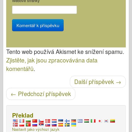
Webové stránky
Tento web používá Akismet ke snížení spamu.
Zjistěte, jak jsou zpracovávána data
komentářů
.
Post navigace
Další příspěvek
→
←
Předchozí příspěvek
Překlad
Nastavit jako výchozí jazyk