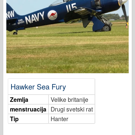
Osprey izdavaštvo
Signal eskadrile
Snaga tenka
Trucks & Tanks
Waffen-Arsenal
Wydawnictwo Militaria
Maquettes
Akademiji
Modeli keca
Hawker Sea Fury
AFV Klub
Zemlja
Velike britanije
Vazdušni fiks
menstruacija
Drugi svetski rat
Vazduhoplovstvo
Tip
Hanter
AZ Model
Crni pas