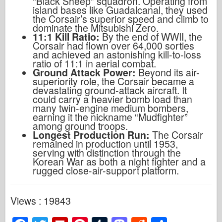
“Black Sheep” squadron. Operating from
island bases like Guadalcanal, they used
the Corsair’s superior speed and climb to
dominate the Mitsubishi Zero.
11:1 Kill Ratio:
By the end of WWII, the
Corsair had flown over 64,000 sorties
and achieved an astonishing kill-to-loss
ratio of 11:1 in aerial combat.
Ground Attack Power:
Beyond its air-
superiority role, the Corsair became a
devastating ground-attack aircraft. It
could carry a heavier bomb load than
many twin-engine medium bombers,
earning it the nickname “Mudfighter”
among ground troops.
Longest Production Run:
The Corsair
remained in production until 1953,
serving with distinction through the
Korean War as both a night fighter and a
rugged close-air-support platform.
Views : 19843