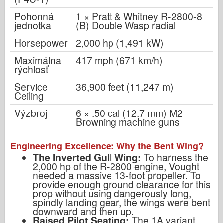
Pohonná
1 × Pratt & Whitney R-2800-8
jednotka
(B) Double Wasp radial
Horsepower
2,000 hp (1,491 kW)
Maximálna
417 mph (671 km/h)
rýchlosť
Service
36,900 feet (11,247 m)
Ceiling
Výzbroj
6 × .50 cal (12.7 mm) M2
Browning machine guns
Engineering Excellence: Why the Bent Wing?
The Inverted Gull Wing:
To harness the
2,000 hp of the R-2800 engine, Vought
needed a massive 13-foot propeller. To
provide enough ground clearance for this
prop without using dangerously long,
spindly landing gear, the wings were bent
downward and then up.
Raised Pilot Seating:
The 1A variant