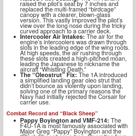
raised the pilot’s seat by 7 inches and
replaced the multi-framed “birdcage”
canopy with a clearer, blown-glass
version. This vastly improved the pilot’s
view over the long nose during the tricky
curved approach to a carrier deck.
Intercooler Air Intakes:
The air for the
engine’s intercoolers was drawn through
slots in the leading edge of the wing roots.
At high speeds, the air rushing through
these slots created a high-pitched moan,
leading the Japanese to nickname the
aircraft “Whistling Death.”
The “Oleostrut” Fix:
The 1A introduced
a simplified landing gear oleo strut that
didn’t bounce as violently upon landing,
solving one of the primary reasons the
Navy had initially rejected the Corsair for
carrier use.
Combat Record and “Black Sheep”
Pappy Boyington and VMF-214:
The
F4U-1A is most famously associated with
Major Greg “Pappy” Boyington and the