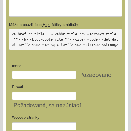
Môžete použiť tieto
Html
štítky a atribúty:
<a href="" title=""> <abbr title=""> <acronym title
=""> <b> <blockquote cite=""> <cite> <code> <del dat
etime=""> <em> <i> <q cite=""> <s> <strike> <strong>
meno
Požadované
E-mail
Požadované
, sa nezúsťadí
Webové stránky