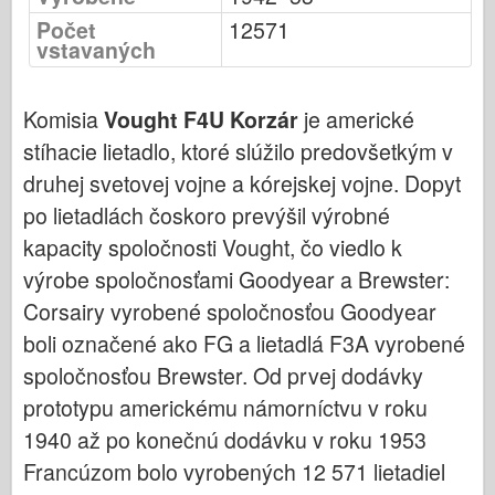
Bronco (Bronco)
Počet
12571
vstavaných
Cyber-Hobby (Počítačový koníček)
Dnepromodel (Dnepromodel)
Komisia
Vought F4U Korzár
je americké
Dragon
stíhacie lietadlo, ktoré slúžilo predovšetkým v
Eduard
druhej svetovej vojne a kórejskej vojne. Dopyt
E.T. Model
po lietadlách čoskoro prevýšil výrobné
Jemné formy
kapacity spoločnosti Vought, čo viedlo k
Sily Valoru
výrobe spoločnosťami Goodyear a Brewster:
FriulModel
Corsairy vyrobené spoločnosťou Goodyear
Hasegawa
boli označené ako FG a lietadlá F3A vyrobené
Heller
spoločnosťou Brewster. Od prvej dodávky
HobbyBoss (Slovenský)
prototypu americkému námorníctvu v roku
1940 až po konečnú dodávku v roku 1953
Modely IBG
Francúzom bolo vyrobených 12 571 lietadiel
Icm