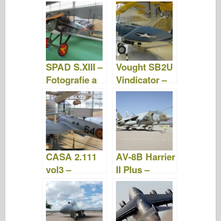
fotografie a
Starfighter –
videá
fotografie a
videá
SPAD S.XIII –
Vought SB2U
Fotografie a
Vindicator –
videá
fotografie a
video
CASA 2.111
AV-8B Harrier
vol3 –
II Plus –
WalkAround
WalkAround