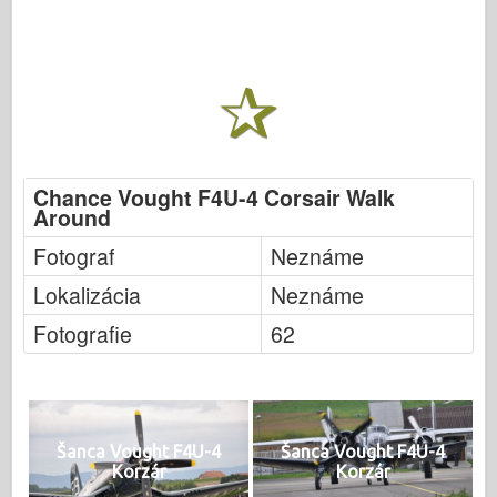
Chance Vought F4U-4 Corsair Walk
Around
Fotograf
Neznáme
Lokalizácia
Neznáme
Fotografie
62
Šanca Vought F4U-4
Šanca Vought F4U-4
Korzár
Korzár