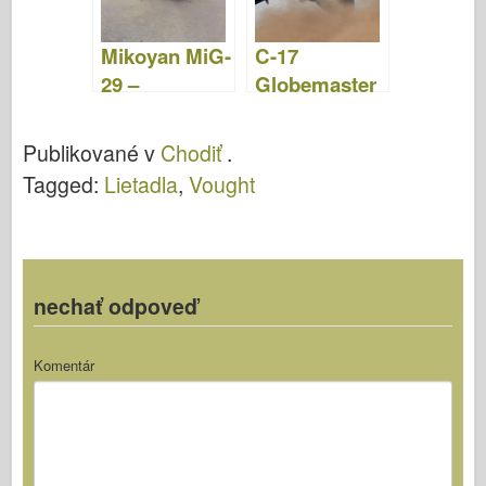
Mikoyan MiG-
C-17
29 –
Globemaster
WalkAround
–
WalkAround
Publikované v
Chodiť
.
Tagged:
Lietadla
,
Vought
nechať odpoveď
Komentár