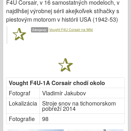
F4U Corsair, v 16 samostatných modeloch, v
Italeri (12.
najdlhšej výrobnej sérii akejkoľvek stíhačky s
Legenda
piestovým motorom v histórii USA (1942-53)
Meng Model
Vought F4U Corsair na Wiki
Zdrojový:
Tamiya
Tristar
Trumpeter (Volút)
Zvezda
Fotky na aplikáciu Albumy
Chodiť
Vought F4U-1A Corsair chodí okolo
Knihy
Fotograf
Vladimír Jakubov
Dvd
Lokalizácia
Stroje snov na tichomorskom
Kontakt
pobreží 2014
le Denník
Fotografie
98
Súpravy