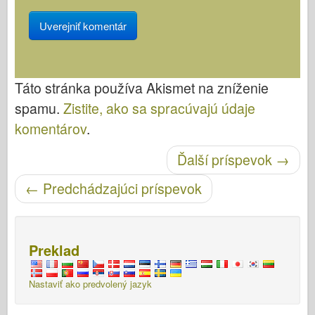
Táto stránka používa Akismet na zníženie
spamu.
Zistite, ako sa spracúvajú údaje
komentárov
.
Ďalší príspevok
→
Po navigácii
←
Predchádzajúci príspevok
Preklad
Nastaviť ako predvolený jazyk