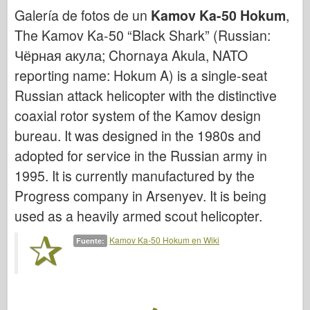
Bronco
Galería de fotos de un
Kamov Ka-50 Hokum
,
Afición cibernética
The Kamov Ka-50 “Black Shark” (Russian:
Dnepromodel
Чёрная акула; Chornaya Akula, NATO
reporting name: Hokum A) is a single-seat
Dragón
Russian attack helicopter with the distinctive
Eduard
coaxial rotor system of the Kamov design
Modelo E.T.
bureau. It was designed in the 1980s and
Moldes finos
adopted for service in the Russian army in
Fuerzas de valor
1995. It is currently manufactured by the
FriulModelo
Progress company in Arsenyev. It is being
Hasegawa
used as a heavily armed scout helicopter.
Heller
Kamov Ka-50 Hokum en Wiki
Fuente:
HobbyBoss
Modelos IBG
Icm