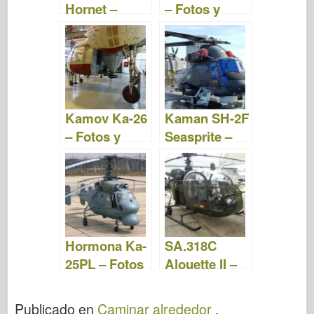
Hornet –
– Fotos y
Fotos y
Video
Videos
Kamov Ka-26
Kaman SH-2F
– Fotos y
Seasprite –
Video
Fotos y Video
Hormona Ka-
SA.318C
25PL – Fotos
Alouette II –
y Video
Fotos y Video
Publicado en
Caminar alrededor
.