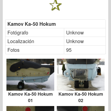
Italeri
Leyenda
Modelo Meng
Kamov Ka-50 Hokum
Tamiya
Fotógrafo
Unknow
Tristar
Localización
Unknow
Trompetista
Fotos
95
Zvezda
Álbumes-Fotos
Caminar alrededor
Libros
Dvds
Contacto
Kamov Ka-50 Hokum
Kamov Ka-50 Hokum
le Journal
01
02
Los kits