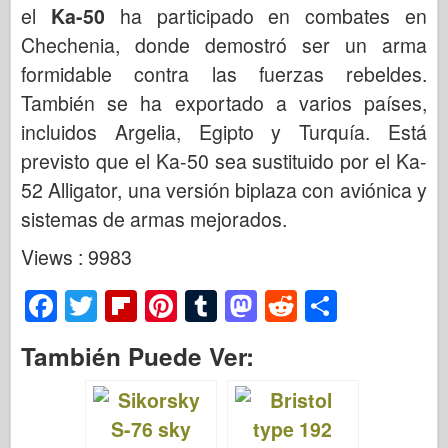
el
Ka-50
ha participado en combates en
Chechenia, donde demostró ser un arma
formidable contra las fuerzas rebeldes.
También se ha exportado a varios países,
incluidos Argelia, Egipto y Turquía. Está
previsto que el Ka-50 sea sustituido por el Ka-
52 Alligator, una versión biplaza con aviónica y
sistemas de armas mejorados.
Views : 9983
F
T
Fl
Pi
T
M
R
S
a
wi
ip
nt
u
a
e
h
También Puede Ver:
c
tt
b
er
m
st
d
ar
e
er
o
e
bl
o
di
e
b
ar
st
r
d
t