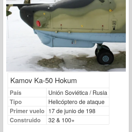
Publicación de Osprey
Señal de escuadrón
Potencia del tanque
Camiones y tanques
Waffen-Arsenal
Wydawnictwo Militaria
Maquetas
Academia
Kamov Ka-50 Hokum
Modelos ace
AFV Club
País
Unión Soviética / Rusia
Airfix
Tipo
Helicóptero de ataque
Fuerza Aérea
Primer vuelo
17 de junio de 198
Modelo AZ
Construido
32 & 100+
Perro negro