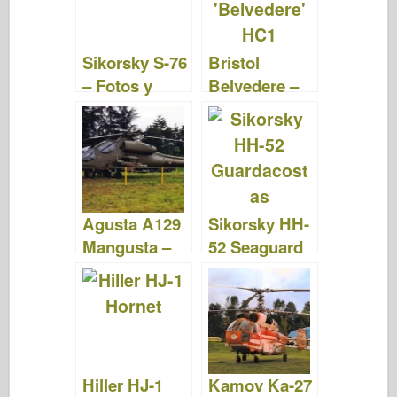
o
d
o
o
n
Sikorsky S-76
Bristol
k
– Fotos y
Belvedere –
Videos
Fotos y
Videos
Agusta A129
Sikorsky HH-
Mangusta –
52 Seaguard
Fotos y
– Fotos y
Videos
videos
Hiller HJ-1
Kamov Ka-27