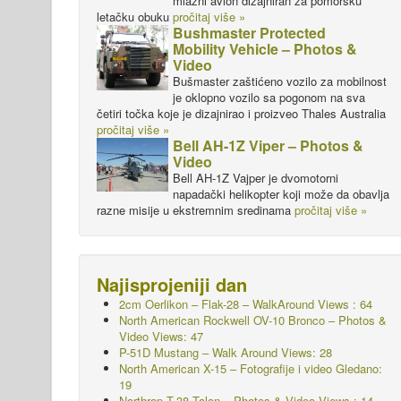
mlazni avion dizajniran za pomorsku
letačku obuku
pročitaj više »
Bushmaster Protected
Mobility Vehicle – Photos &
Video
Bušmaster zaštićeno vozilo za mobilnost
je oklopno vozilo sa pogonom na sva
četiri točka koje je dizajnirao i proizveo Thales Australia
pročitaj više »
Bell AH-1Z Viper – Photos &
Video
Bell AH-1Z Vajper je dvomotorni
napadački helikopter koji može da obavlja
razne misije u ekstremnim sredinama
pročitaj više »
Najisprojeniji dan
2cm Oerlikon – Flak-28 – WalkAround Views : 64
North American Rockwell OV-10 Bronco – Photos &
Video Views: 47
P-51D Mustang – Walk Around
Views: 28
North American X-15 – Fotografije i video Gledano:
19
Northrop T-38 Talon – Photos & Video Views : 14