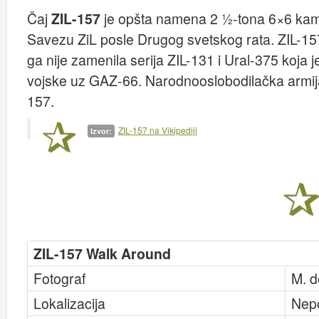
Čaj
ZIL-157
je opšta namena 2 1⁄2-tona 6×6 ka
Savezu ZiL posle Drugog svetskog rata. ZIL-157
ga nije zamenila serija ZIL-131 i Ural-375 koja 
vojske uz GAZ-66. Narodnooslobodilačka armija 
157.
ZIL-157 na Vikipediji
Izvor:
ZIL-157 Walk Around
Fotograf
M. d
Lokalizacija
Nep