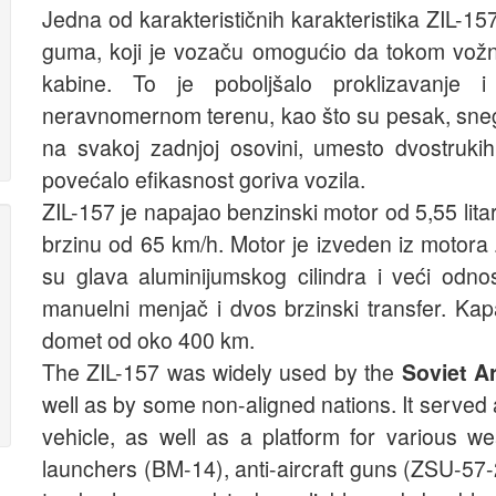
Jedna od karakterističnih karakteristika ZIL-157
guma, koji je vozaču omogućio da tokom vožn
kabine. To je poboljšalo proklizavanje 
neravnomernom terenu, kao što su pesak, sneg 
na svakoj zadnjoj osovini, umesto dvostrukih
povećalo efikasnost goriva vozila.
ZIL-157 je napajao benzinski motor od 5,55 lita
brzinu od 65 km/h. Motor je izveden iz motora 
su glava aluminijumskog cilindra i veći odn
manuelni menjač i dvos brzinski transfer. Kapac
domet od oko 400 km.
The ZIL-157 was widely used by the
Soviet A
well as by some non-aligned nations. It served
vehicle, as well as a platform for various w
launchers (BM-14), anti-aircraft guns (ZSU-57-