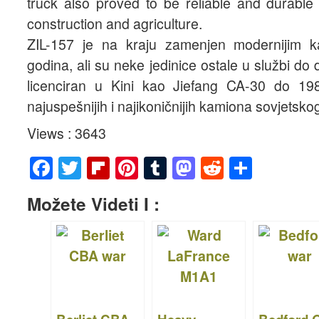
truck also proved to be reliable and durable i
construction and agriculture.
ZIL-157 je na kraju zamenjen modernijim 
godina, ali su neke jedinice ostale u službi d
licenciran u Kini kao Jiefang CA-30 do 19
najuspešnijih i najikoničnijih kamiona sovjetsko
Views : 3643
F
T
Fl
Pi
T
M
R
S
a
wi
ip
nt
u
a
e
h
Možete Videti I :
c
tt
b
er
m
st
d
ar
e
er
o
e
bl
o
di
e
b
ar
st
r
d
t
o
d
o
o
n