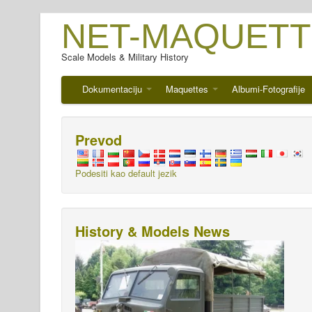
NET-MAQUETT
Scale Models & Military History
Dokumentaciju
Maquettes
Albumi-Fotografije
Prevod
Podesiti kao default jezik
History & Models News