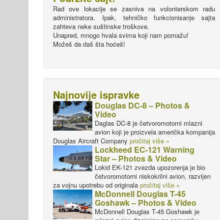
Rad ove lokacije se zasniva na volonterskom radu
administratora. Ipak, tehničko funkcionisanje sajta
zahteva neke suštinske troškove.
Unapred, mnogo hvala svima koji nam pomažu!
Možeš da daš šta hoćeš!
Najnovije ispravke
Douglas DC-8 – Photos &
Video
Daglas DC-8 je četvoromotorni mlazni
avion koji je proizvela američka kompanija
Douglas Aircraft Company
pročitaj više »
Lockheed EC-121 Warning
Star – Photos & Video
Lokid EK-121 zvezda upozorenja je bio
četvoromotorni niskokrilni avion, razvijen
za vojnu upotrebu od originala
pročitaj više »
McDonnell Douglas T-45
Goshawk – Photos & Video
McDonnell Douglas T-45 Goshawk je