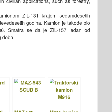
n civilian applications, such as forestry,
kamionom ZIL-131 krajem sedamdesetih
o devedesetih godina. Kamion je takođe bio
86. Smatra se da je ZIL-157 jedan od
g doba.