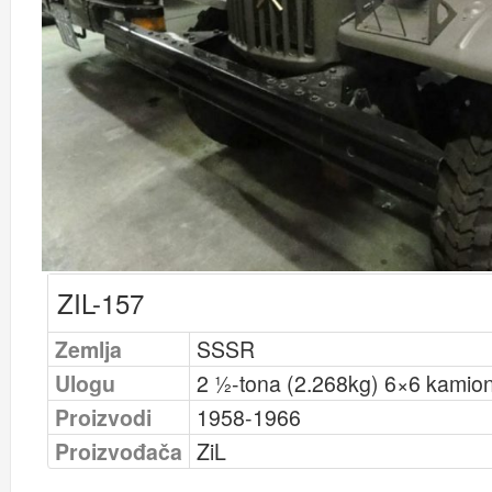
ZIL-157
Zemlja
SSSR
Ulogu
2 1⁄2-tona (2.268kg) 6×6 kamio
Proizvodi
1958-1966
Proizvođača
ZiL