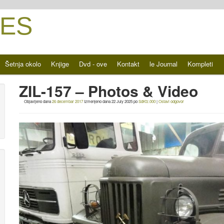
ES
Šetnja okolo
Knjige
Dvd - ove
Kontakt
le Journal
Kompleti
ZIL-157 – Photos & Video
Objavljeno dana
26 decembar 2017
Izmenjeno dana
22 July 2025
po
SdKfz.000
|
Ostavi odgovor