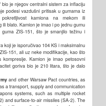
 bio je njegov centralni sistem za inflaciju
je podesi vazdušni pritisak u gumama iz
i pokretljivost kamiona na mekom ili
ili blato. Kamion je imao i po jednu gumu
 guma ZIS-151, što je smanjilo težinu i
ra koji je isporučivao 104 KS i maksimalnu
ZIS-151, ali uz neke modifikacije, kao što
os kompresije. Kamion je imao petosovni
itet goriva bio je 210 litara, što je dalo
rmy
and other Warsaw Pact countries, as
 as a transport, supply and communication
eapons systems, such as multiple rocket
2) and surface-to-air missiles (SA-2). The