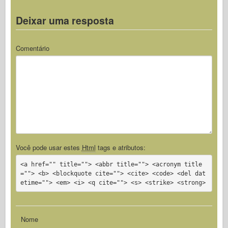
Deixar uma resposta
Comentário
Você pode usar estes
Html
tags e atributos:
<a href="" title=""> <abbr title=""> <acronym title
=""> <b> <blockquote cite=""> <cite> <code> <del dat
etime=""> <em> <i> <q cite=""> <s> <strike> <strong>
Nome