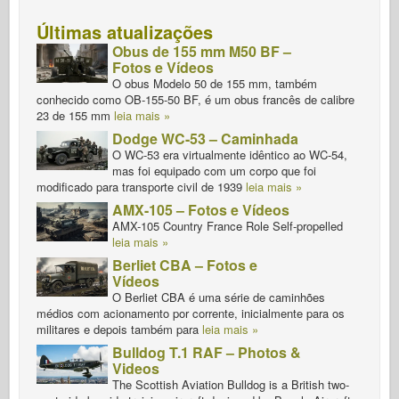
Berliet CBA – Fotos e
Vídeos
O Berliet CBA é uma série de caminhões
médios com acionamento por corrente, inicialmente para os
militares e depois também para
leia mais »
Bulldog T.1 RAF – Photos &
Videos
The Scottish Aviation Bulldog is a British two-
seat side-by-side training aircraft designed by Beagle Aircraft
as the
leia mais »
Mais visto do dia
Japanese Type 1 – Tamiya 35095 Views : 12
English Electric Canberra – Photos & Video Views : 9
Douglas WB-66 Destroyer – Photos & Video Views : 9
Dodge WC3 – Walk Around Views : 9
Ryan FR Fireball – Photos & Video Views : 8
Martin Marietta X-24 – Photos & Videos Views : 8