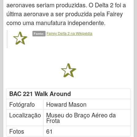
FriulModel
aeronaves seriam produzidas. O Delta 2 foi a
Hasegawa
última aeronave a ser produzida pela Fairey
como uma manufatura independente.
Heller
Fairey Delta 2 na Wikipédia
Fonte:
HobbyBoss
Modelos IBG
Icm
Italeri
Lenda
BAC 221 Walk Around
Modelo Meng
Fotógrafo
Howard Mason
Tamiya
Localização
Museu do Braço Aéreo da
Tristar
Frota
Trompetista
Fotos
61