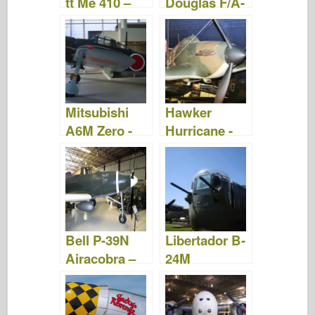
tt Me 410 –
Douglas F/A-
Fotos e Vídeo
18 Hornet –
Fotos &
Vídeo
Mitsubishi
Hawker
A6M Zero -
Hurricane -
Ande por aí
Ande por aí
Bell P-39N
Libertador B-
Airacobra –
24M
WalkAround
consolidado
–
WalkAround