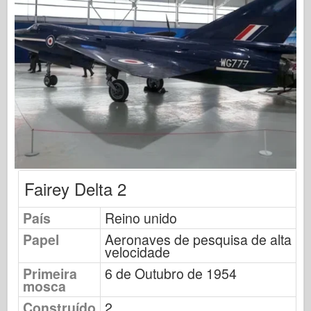
Modelagem osprey
Editora Osprey
Sinal de Esquadrão
TankPower
Caminhões e Tanques
Waffen-Arsenal
Wydawnictwo Militaria
Fairey Delta 2
Maquettes
País
Reino unido
Academia
Papel
Aeronaves de pesquisa de alta
velocidade
Modelos Ace
Primeira
6 de Outubro de 1954
Clube AFV
mosca
Construído
2
Airfix