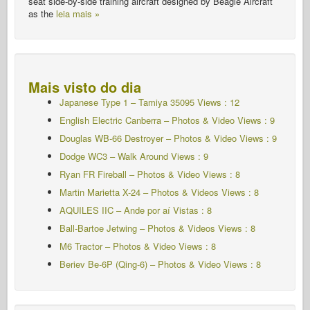
AQUILES IIC – Ande por aí
Vistas : 8
Ball-Bartoe Jetwing – Photos & Videos Views : 8
M6 Tractor – Photos & Video Views : 8
Beriev Be-6P (Qing-6) – Photos & Video Views : 8
Posts mais visualizados
Douglas A-26 Invader – Photos & Video Views : 37379
Panther Restauration – Walk Around Views : 35538
Leichter Panzerspähwagen – Sdkfz.222 – WalkAround
Visualizações : 32654
Messerschmitt Bf 109G-6 - Ande por aí
Visualizações :
26885
Focke-Wulf FW-190 – Walk Around Views : 26447