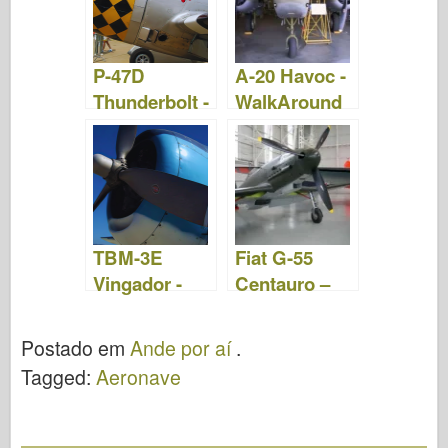
P-47D
A-20 Havoc -
Thunderbolt -
WalkAround
WalkAround
TBM-3E
Fiat G-55
Vingador -
Centauro –
Ande por aí
Ande Por Aí
Postado em
Ande por aí
.
Tagged:
Aeronave