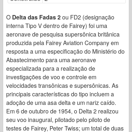
Força Aérea
O
Delta das Fadas 2
ou FD2 (designação
Modelo AZ
interna Tipo V dentro de Fairey) foi uma
Cão Preto
aeronave de pesquisa supersônica britânica
produzida pela Fairey Aviation Company em
Bronco
resposta a uma especificação do Ministério do
Cyber-Hobby
Abastecimento para uma aeronave
Dnepromodel
especializada para a realização de
investigações de voo e controle em
Dragão
velocidades transônicas e supersônicas. As
Eduard
principais características do tipo incluem a
Modelo E.T.
adoção de uma asa delta e um nariz caído.
Em 6 de outubro de 1954, o Delta 2 realizou
Moldes finos
seu voo inaugural, pilotado pelo piloto de
Forças de Valor
testes de Fairey, Peter Twiss; um total de duas