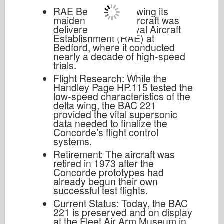
RAE Bedford: Following its
maiden flight, the aircraft was
delivered to the Royal Aircraft
Establishment (RAE) at
Bedford, where it conducted
nearly a decade of high-speed
trials.
Flight Research: While the
Handley Page HP.115 tested the
low-speed characteristics of the
delta wing, the BAC 221
provided the vital supersonic
data needed to finalize the
Concorde’s flight control
systems.
Retirement: The aircraft was
retired in 1973 after the
Concorde prototypes had
already begun their own
successful test flights.
Current Status: Today, the BAC
221 is preserved and on display
at the Fleet Air Arm Museum in