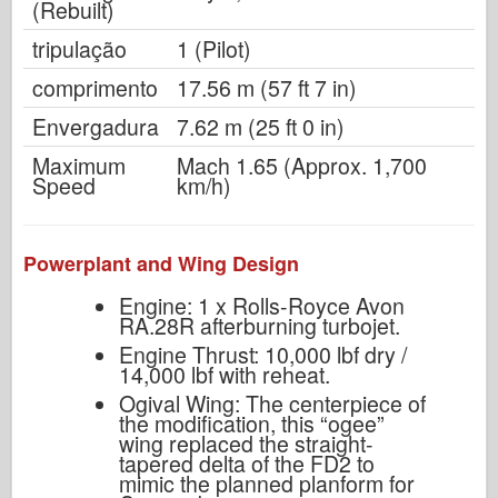
(Rebuilt)
tripulação
1 (Pilot)
comprimento
17.56 m (57 ft 7 in)
Envergadura
7.62 m (25 ft 0 in)
Maximum
Mach 1.65 (Approx. 1,700
Speed
km/h)
Powerplant and Wing Design
Engine: 1 x Rolls-Royce Avon
RA.28R afterburning turbojet.
Engine Thrust: 10,000 lbf dry /
14,000 lbf with reheat.
Ogival Wing: The centerpiece of
the modification, this “ogee”
wing replaced the straight-
tapered delta of the FD2 to
mimic the planned planform for