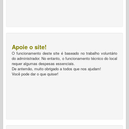
O funcionamento deste site é baseado no trabalho voluntário
do administrador. No entanto, o funcionamento técnico do local
requer algumas despesas essenciais.
De antemão, muito obrigado a todos que nos ajudam!
Você pode dar o que quiser!
Últimas atualizações
Obus de 155 mm M50 BF –
Fotos e Vídeos
O obus Modelo 50 de 155 mm, também
conhecido como OB-155-50 BF, é um obus francês de calibre
23 de 155 mm
leia mais »
Dodge WC-53 – Caminhada
O WC-53 era virtualmente idêntico ao WC-54,
mas foi equipado com um corpo que foi
modificado para transporte civil de 1939
leia mais »
AMX-105 – Fotos e Vídeos
AMX-105 Country France Role Self-propelled
leia mais »