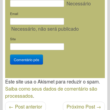
Necessário
Email
Necessário
, não será publicado
Site
Este site usa o Akismet para reduzir o spam.
Saiba como seus dados de comentário são
processados
.
←
Post anterior
Próximo Post
→
Navegação pós