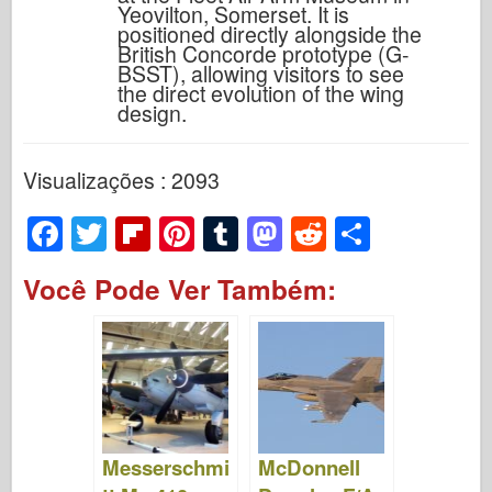
Yeovilton, Somerset. It is
positioned directly alongside the
British Concorde prototype (G-
BSST), allowing visitors to see
the direct evolution of the wing
design.
Visualizações : 2093
F
T
Fl
Pi
T
M
R
S
a
wi
ip
nt
u
a
e
h
Você Pode Ver Também:
c
tt
b
er
m
st
d
ar
e
er
o
e
bl
o
di
e
b
ar
st
r
d
t
o
d
o
o
n
Messerschmi
McDonnell
k