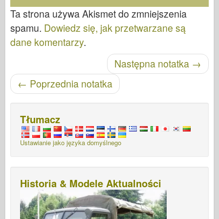
Ta strona używa Akismet do zmniejszenia
spamu.
Dowiedz się, jak przetwarzane są
dane komentarzy
.
Nawigacja po wpisach
Następna notatka
→
←
Poprzednia notatka
Tłumacz
Ustawianie jako języka domyślnego
Historia & Modele Aktualności