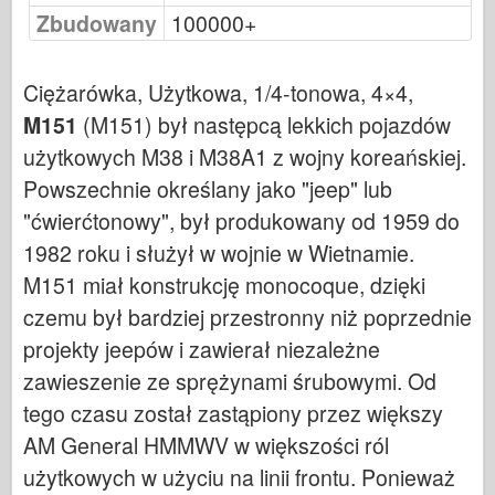
Cyber-Hobby
Zbudowany
100000+
Dnepromodel ( Dnepromodel )
Dragon
Ciężarówka, Użytkowa, 1/4-tonowa, 4×4,
Eduard
M151
(M151) był następcą lekkich pojazdów
użytkowych M38 i M38A1 z wojny koreańskiej.
E.T. Model
Powszechnie określany jako "jeep" lub
Drobne formy
"ćwierćtonowy", był produkowany od 1959 do
Siły Waleczności
1982 roku i służył w wojnie w Wietnamie.
Friulmodel
M151 miał konstrukcję monocoque, dzięki
Hasegawa
czemu był bardziej przestronny niż poprzednie
Heller
projekty jeepów i zawierał niezależne
HobbyBoss ( HobbyBoss )
zawieszenie ze sprężynami śrubowymi. Od
Modele IBG
tego czasu został zastąpiony przez większy
Icm
AM General HMMWV w większości ról
użytkowych w użyciu na linii frontu. Ponieważ
Italeri