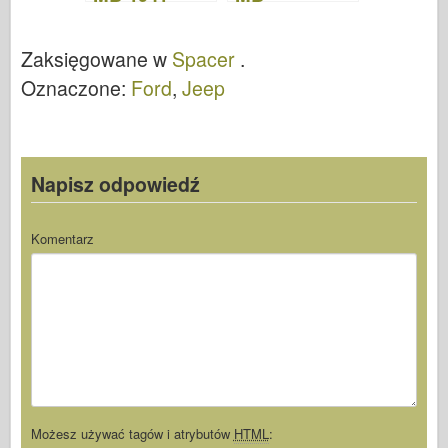
WalkAround
WalkAround
Zaksięgowane w
Spacer
.
Oznaczone:
Ford
,
Jeep
Napisz odpowiedź
Komentarz
Możesz używać tagów i atrybutów
HTML
: