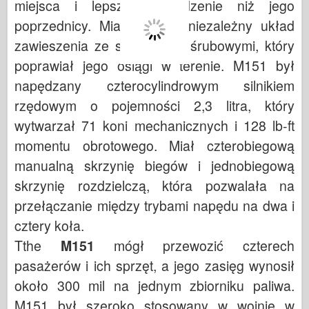
miejsca i lepsze prowadzenie niż jego
poprzednicy. Miał również niezależny układ
zawieszenia ze sprężynami śrubowymi, który
poprawiał jego osiągi w terenie. M151 był
napędzany czterocylindrowym silnikiem
rzędowym o pojemności 2,3 litra, który
wytwarzał 71 koni mechanicznych i 128 lb-ft
momentu obrotowego. Miał czterobiegową
manualną skrzynię biegów i jednobiegową
skrzynię rozdzielczą, która pozwalała na
przełączanie między trybami napędu na dwa i
cztery koła.
Tthe
M151
mógł przewozić czterech
pasażerów i ich sprzęt, a jego zasięg wynosił
około 300 mil na jednym zbiorniku paliwa.
M151 był szeroko stosowany w wojnie w