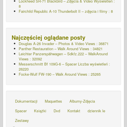
Lockheed SR-71 Blackbird – Zdjęcia & Video Wyświetleń :
8
Fairchild Republic A-10 Thunderbolt II – zdjęcia i filmy : 8
Najczęściej oglądane posty
Douglas A-26 Invader – Photos & Video Views : 36871
Panther Restauration – Walk Around Views : 34821
Leichter Panzerspähwagen – Sdkfz.222 – WalkAround
Views : 32092
Messerschmitt Bf 109G-6 – Spacer
Liczba wyświetleń :
26220
Focke-Wulf FW-190 – Walk Around Views : 25265
Dokumentacji
Maquettes
Albumy-Zdjęcia
Spacer
Książki
Dvd
Kontakt
dziennik le
Zestawy