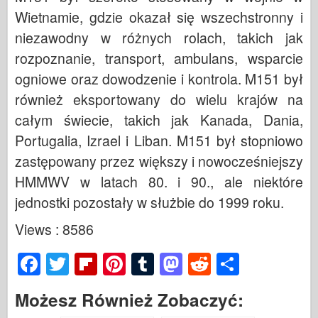
Wietnamie, gdzie okazał się wszechstronny i
niezawodny w różnych rolach, takich jak
rozpoznanie, transport, ambulans, wsparcie
ogniowe oraz dowodzenie i kontrola. M151 był
również eksportowany do wielu krajów na
całym świecie, takich jak Kanada, Dania,
Portugalia, Izrael i Liban. M151 był stopniowo
zastępowany przez większy i nowocześniejszy
HMMWV w latach 80. i 90., ale niektóre
jednostki pozostały w służbie do 1999 roku.
Views : 8586
F
T
Fl
Pi
T
M
R
S
a
wi
ip
nt
u
a
e
h
Możesz Również Zobaczyć:
c
tt
b
er
m
st
d
ar