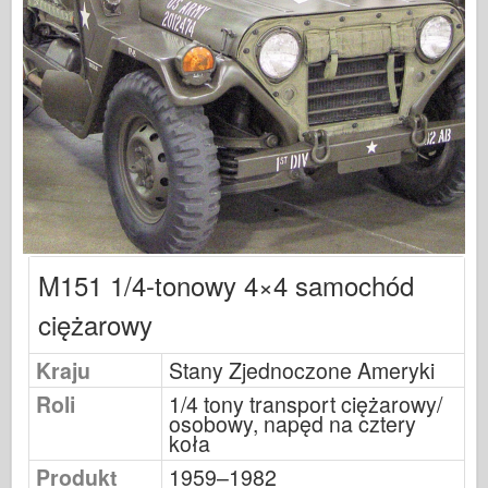
Sygnał eskadry
Tankpower
Ciężarówki & Czołgi
Waffen-Arsenał
Wydawnictwo Militaria
Maquettes
Akademii
Modele asów
M151 1/4-tonowy 4×4 samochód
Klub AFV
ciężarowy
Airfix
Siły Powietrzne
Kraju
Stany Zjednoczone Ameryki
AZ Model
Roli
1/4 tony transport ciężarowy/
osobowy, napęd na cztery
Czarny pies
koła
Bronco
Produkt
1959–1982