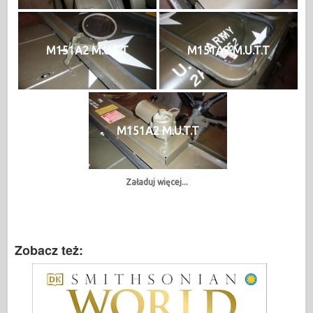
M151A2 M.U.T.T
M151A2 M.U.T.T
M151A2 M.U.T.T
Załaduj więcej...
Zobacz też: