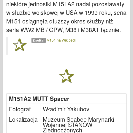
niektóre jednostki M151A2 nadal pozostawały
Legendy
w służbie wojskowej w USA w 1999 roku, seria
Meng Model
M151 osiągnęła dłuższy okres służby niż
Tamiya
seria WW2 MB / GPW, M38 i M38A1 łącznie.
Tristar
M151 na Wikipedii
Źródła:
Trębacz
Zvezda
Albumy-Zdjęcia
Spacer
Książki
Dvd
M151A2 MUTT Spacer
Kontakt
Fotograf
Władimir Yakubov
dziennik le
Lokalizacja
Muzeum Seabee Marynarki
Zestawy
Wojennej STANÓW
Zjednoczonych