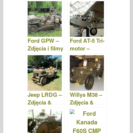
e
er
o
e
bl
o
di
e
b
ar
st
r
d
t
o
d
o
o
n
Ford GPW –
Ford AT-5 Tri-
k
Zdjęcia i filmy
motor –
Zdjęcia &
Film
Jeep LRDG –
Willys M38 –
Zdjęcia &
Zdjęcia &
Film
wideo