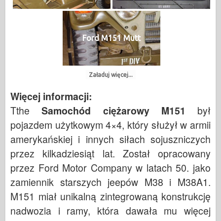
Ford M151 Mutt
Załaduj więcej...
Więcej informacji:
Tthe
Samochód ciężarowy M151
był
pojazdem użytkowym 4×4, który służył w armii
amerykańskiej i innych siłach sojuszniczych
przez kilkadziesiąt lat. Został opracowany
przez Ford Motor Company w latach 50. jako
zamiennik starszych jeepów M38 i M38A1.
M151 miał unikalną zintegrowaną konstrukcję
nadwozia i ramy, która dawała mu więcej