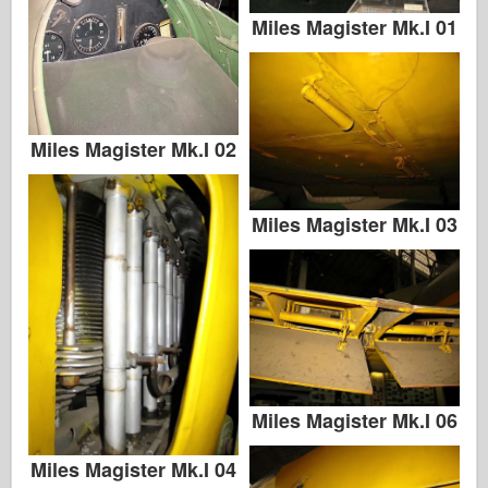
アルバム-写真
Miles Magister Mk.I 01
歩き回る
本
Miles Magister Mk.I 02
Dvd
連絡先
Miles Magister Mk.I 03
ル・ジャーナル
キット
Miles Magister Mk.I 06
Miles Magister Mk.I 04