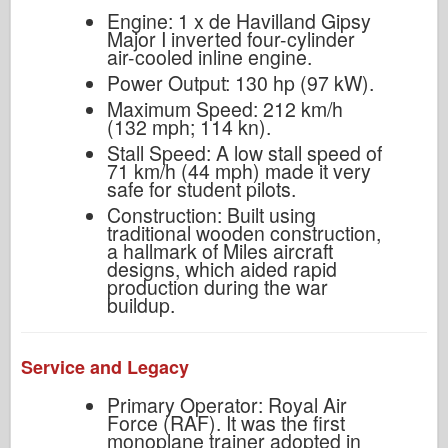
Engine: 1 x de Havilland Gipsy
Major I inverted four-cylinder
air-cooled inline engine.
Power Output: 130 hp (97 kW).
Maximum Speed: 212 km/h
(132 mph; 114 kn).
Stall Speed: A low stall speed of
71 km/h (44 mph) made it very
safe for student pilots.
Construction: Built using
traditional wooden construction,
a hallmark of Miles aircraft
designs, which aided rapid
production during the war
buildup.
Service and Legacy
Primary Operator: Royal Air
Force (RAF). It was the first
monoplane trainer adopted in