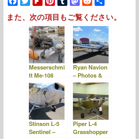
F
T
Fl
Pi
T
M
R
S
a
wi
ip
nt
u
a
e
h
また、次の項目もご覧ください。
c
tt
b
er
m
st
d
ar
e
er
o
e
bl
o
di
e
b
ar
st
r
d
t
o
d
o
o
n
Messerschmi
Ryan Navion
k
tt Me-108
– Photos &
Taifun –
Video
Photos &
Video
Stinson L-5
Piper L-4
Sentinel –
Grasshopper