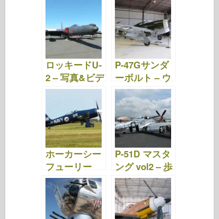
Photos &
– Photos &
Video
Video
ロッキードU-
P-47Gサンダ
2 – 写真&ビデ
ーボルト – ウ
オ
ォークアラウ
ンド
ホーカーシー
P-51D マスタ
フューリー
ング vol2 – 歩
FBII vol2 – 歩
き回る
き回る