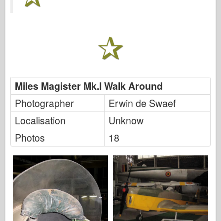
ハセガワ
エレール
ホビーボス
IBGモデル
Icm
Miles Magister Mk.I Walk Around
イタレリ
Photographer
Erwin de Swaef
伝説
Localisation
Unknow
Photos
18
メンモデル
タミヤ
トライスター
トランペッター
ズベズダ