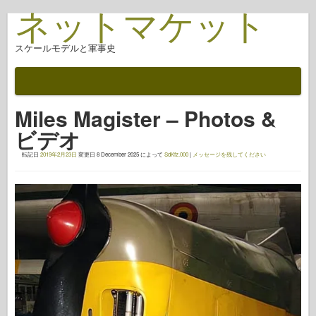
ネットマケット
スケールモデルと軍事史
ドキュメント
戦いの後
Miles Magister – Photos &
AFV武器
ビデオ
アライド軸
転記日
2019年2月23日
変更日
8 December 2025
によって
SdKfz.000
|
メッセージを残してください
アーマーフォトギャラリー
アーマー・イン・プロファイル
コンコード
ナットとボルト
新しいヴァンガード
オスプレイモデリング