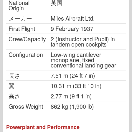
National
英国
Origin
メーカー
Miles Aircraft Ltd.
First Flight
9 February 1937
Crew/Capacity
2 (Instructor and Pupil) in
tandem open cockpits
Configuration
Low-wing cantilever
monoplane, fixed
conventional landing gear
長さ
7.51 m (24 ft 7 in)
翼
10.31 m (33 ft 10 in)
高さ
2.77 m (9 ft 1 in)
Gross Weight
862 kg (1,900 lb)
Powerplant and Performance