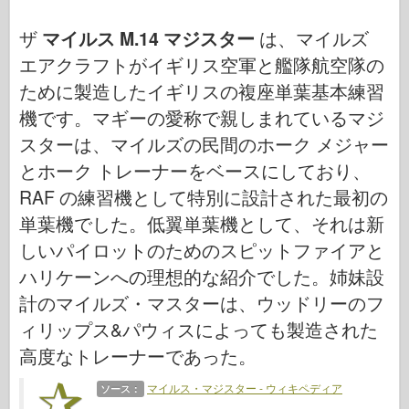
空軍
ザ
マイルス M.14 マジスター
は、マイルズ
AZモデル
エアクラフトがイギリス空軍と艦隊航空隊の
黒い犬
ために製造したイギリスの複座単葉基本練習
ブロンコ
機です。マギーの愛称で親しまれているマジ
スターは、マイルズの民間のホーク メジャー
サイバーホビー
とホーク トレーナーをベースにしており、
ドネプロモデル
RAF の練習機として特別に設計された最初の
ドラゴン
単葉機でした。低翼単葉機として、それは新
エデュアルド
しいパイロットのためのスピットファイアと
ハリケーンへの理想的な紹介でした。姉妹設
E.T. モデル
計のマイルズ・マスターは、ウッドリーのフ
ファインモールド
ィリップス&パウィスによっても製造された
武勇の勢力
高度なトレーナーであった。
フリルモデル
マイルス・マジスター - ウィキペディア
ソース：