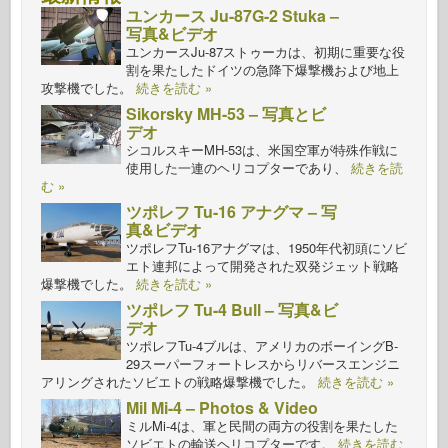
ユンカース Ju-87G-2 Stuka –
写真&ビデオ
ユンカースJu-87ストゥーカは、初期に重要な役
割を果たしたドイツの急降下爆撃機および地上
攻撃機でした。
続きを読む »
Sikorsky MH-53 – 写真とビ
デオ
シコルスキーMH-53は、米国空軍が特殊作戦に
使用した一連のヘリコプターであり、
続きを読
む »
ツポレフ Tu-16 アナグマ – 写
真&ビデオ
ツポレフTu-16アナグマは、1950年代初頭にソビ
エト連邦によって開発された双発ジェット戦略
爆撃機でした。
続きを読む »
ツポレフ Tu-4 Bull – 写真&ビ
デオ
ツポレフTu-4ブルは、アメリカのボーイングB-
29スーパーフォートレスからリバースエンジニ
アリングされたソビエトの戦略爆撃機でした。
続きを読む »
Mil Mi-4 – Photos & Video
ミルMi-4は、軍と民間の両方の役割を果たした
ソビエトの輸送ヘリコプターです。
続きを読む