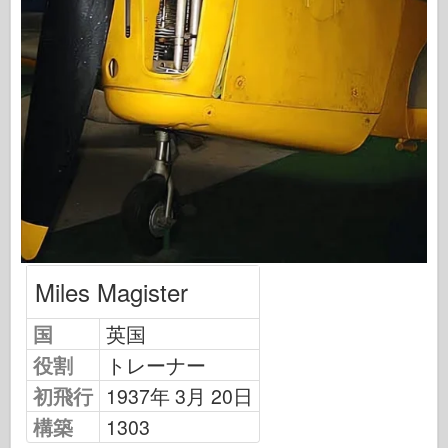
オスプレイ出版
飛行隊信号
タンクパワー
トラックとタンク
武装-アーセナル
ウィドウニクツー・ムシタ
マケット
Miles Magister
アカデミー
国
英国
エースモデル
役割
トレーナー
AFVクラブ
初飛行
1937年 3月 20日
エアフィックス
構築
1303