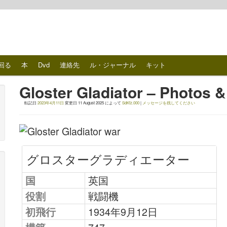
回る
本
Dvd
連絡先
ル・ジャーナル
キット
Gloster Gladiator – Photos &
転記日
2023年4月11日
変更日
11 August 2025
によって
SdKfz.000
|
メッセージを残してください
グロスターグラディエーター
国
英国
役割
戦闘機
初飛行
1934年9月12日