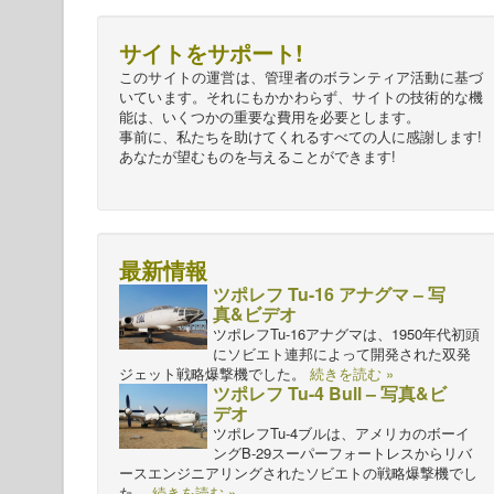
サイトをサポート!
このサイトの運営は、管理者のボランティア活動に基づ
いています。それにもかかわらず、サイトの技術的な機
能は、いくつかの重要な費用を必要とします。
事前に、私たちを助けてくれるすべての人に感謝します!
あなたが望むものを与えることができます!
最新情報
ツポレフ Tu-16 アナグマ – 写
真&ビデオ
ツポレフTu-16アナグマは、1950年代初頭
にソビエト連邦によって開発された双発
ジェット戦略爆撃機でした。
続きを読む »
ツポレフ Tu-4 Bull – 写真&ビ
デオ
ツポレフTu-4ブルは、アメリカのボーイ
ングB-29スーパーフォートレスからリバ
ースエンジニアリングされたソビエトの戦略爆撃機でし
た。
続きを読む »