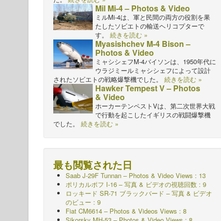
Mil Mi-4 – Photos & Video
ミルMi-4は、軍と民間の両方の役割を果
たしたソビエトの輸送ヘリコプターで
す。
続きを読む »
Myasishchev M-4 Bison –
Photos & Video
ミャシシェフM-4バイソンは、1950年代に
ウラジミールミャシシェフによって設計
されたソビエトの戦略爆撃機でした。
続きを読む »
Hawker Tempest V – Photos
& Video
ホーカーテンペストVは、第二次世界大戦
で行動を起こしたイギリスの戦闘爆撃機
でした。
続きを読む »
最も閲覧された日
Saab J-29F Tunnan – Photos & Video Views : 13
ポリカルポフ I-16 – 写真 & ビデオの視聴回数 : 9
ロッキード SR-71 ブラックバード – 写真 & ビデオ
のビュー : 9
Fiat CM6614 – Photos & Videos Views : 8
Sikorsky MH-53 – Photos & Video Views : 8