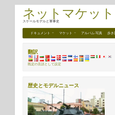
ネットマケット
スケールモデルと軍事史
ドキュメント
マケット
アルバム-写真
歩き
翻訳
既定の言語として設定
歴史とモデルニュース