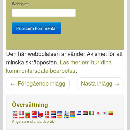
Webbplats
Den här webbplatsen använder Akismet för att
minska skräpposten.
Läs mer om hur dina
kommentarsdata bearbetas
.
Posta navigering
←
Föregående inlägg
Nästa inlägg
→
Översättning
Ange som standardspråk