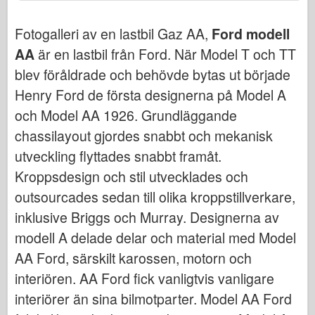
Bronco
Cyber-Hobby
Fotogalleri av en lastbil Gaz AA,
Ford modell
AA
är en lastbil från Ford. När Model T och TT
Dnepromodel (dnepromodel)
blev föråldrade och behövde bytas ut började
Dragon
Henry Ford de första designerna på Model A
Eduard
och Model AA 1926. Grundläggande
E.T. Modell
chassilayout gjordes snabbt och mekanisk
Fina mögel
utveckling flyttades snabbt framåt.
Tapperhetskrafter
Kroppsdesign och stil utvecklades och
Friulmodel
outsourcades sedan till olika kroppstillverkare,
Hasegawa
inklusive Briggs och Murray. Designerna av
Heller (också)
modell A delade delar och material med Model
HobbyBoss (hobbyboss)
AA Ford, särskilt karossen, motorn och
interiören. AA Ford fick vanligtvis vanligare
IBG-modeller
interiörer än sina bilmotparter. Model AA Ford
Icm