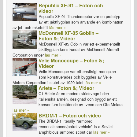
Republic XF-91 – Foton och
videor
Republic XF-91 Thunderceptor var en prototyp
av ett jaktflygplan som använde en kombination
av jet- och raketdrift
läs mer »
McDonnell XF-85 Goblin –
Foton &; Videor
McDonnell XF-85 Goblin var ett experimentellt
jaktflygplan konstruerat av McDonnell Aircraft
Corporation under
läs mer »
Velie Monocoupe – Foton &;
Videor
Velie Monocoupe var ett ensitsigt monoplan
som konstruerades och byggdes av Velie
Motors Corporation i slutet av 1920-talet
läs mer »
Ariete – Foton &; Videor
C1 Ariete är en modern stridsvagn i den
italienska armén, designad och byggd av ett
konsortium bestående av Iveco och Oto Melara
läs mer »
BRDM-1 – Foton och video
The BRDM-1 literally "armored
reconnaissance/patrol vehicle" is a Soviet
amphibious armored scout car
läs mer »