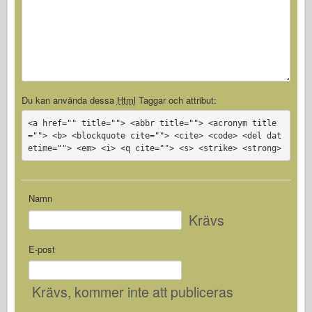
Du kan använda dessa
Html
Taggar och attribut:
<a href="" title=""> <abbr title=""> <acronym title
=""> <b> <blockquote cite=""> <cite> <code> <del dat
etime=""> <em> <i> <q cite=""> <s> <strike> <strong>
Namn
Krävs
E-post
Krävs
, kommer inte att publiceras