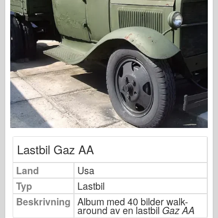
Osprey Förlag
Skvadronsignal
Tankpower
Lastbilar & Tankar
Waffen-Arsenal
Wydawnictwo Militaria
Maquettes (maquettes)
Academy
Ace Modeller
AFV-klubb
Lastbil Gaz AA
Airfix
Land
Usa
Flygvapnet
Typ
Lastbil
AZ-modell
Beskrivning
Album med 40 bilder walk-
Svart hund
around av en lastbil
Gaz AA