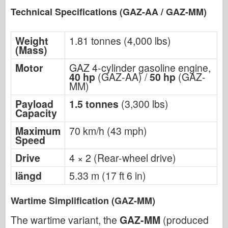
Technical Specifications (GAZ-AA / GAZ-MM)
Weight
1.81 tonnes (4,000 lbs)
(Mass)
Motor
GAZ 4-cylinder gasoline engine,
40 hp
(GAZ-AA) /
50 hp
(GAZ-
MM)
Payload
1.5 tonnes
(3,300 lbs)
Capacity
Maximum
70 km/h (43 mph)
Speed
Drive
4 × 2 (Rear-wheel drive)
längd
5.33 m (17 ft 6 in)
Wartime Simplification (GAZ-MM)
The wartime variant, the
GAZ-MM
(produced