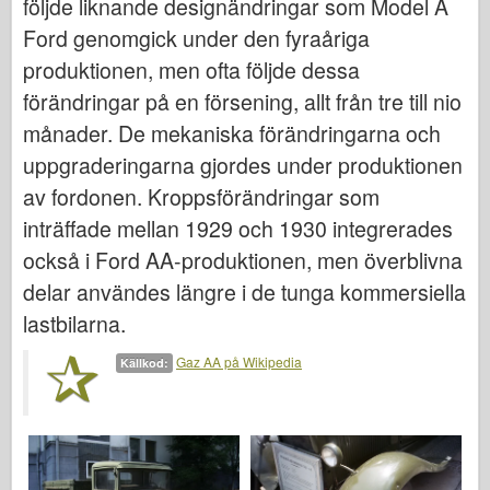
följde liknande designändringar som Model A
Italeri
Ford genomgick under den fyraåriga
Legend
produktionen, men ofta följde dessa
Meng Modell
förändringar på en försening, allt från tre till nio
Tamiya
månader. De mekaniska förändringarna och
Tristar
uppgraderingarna gjordes under produktionen
Trumpetare
av fordonen. Kroppsförändringar som
Zvezda
inträffade mellan 1929 och 1930 integrerades
också i Ford AA-produktionen, men överblivna
Album-Foton
delar användes längre i de tunga kommersiella
Gå runt
lastbilarna.
Böcker
Gaz AA på Wikipedia
Dvd
Källkod:
Kontakta
le Föra journal över
Satserna