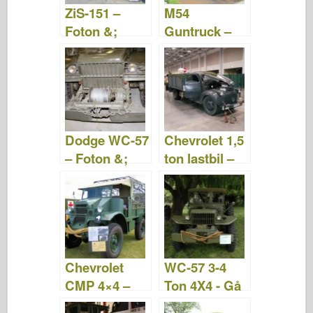
ZiS-151 –
M54
Foton &;
Guntruck –
Video
Foton &;
Video
Dodge WC-57
Chevrolet 1,5
– Foton &;
ton lastbil –
Video
gå runt
Chevrolet
WC-57 3-4
CMP 4×4 –
Ton 4X4 - Gå
Gå runt
runt