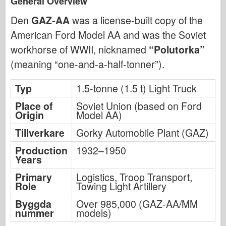
General Overview
Den
GAZ-AA
was a license-built copy of the
American Ford Model AA and was the Soviet
workhorse of WWII, nicknamed
“Polutorka”
(meaning “one-and-a-half-tonner”).
Typ
1.5-tonne (1.5 t) Light Truck
Place of
Soviet Union (based on Ford
Origin
Model AA)
Tillverkare
Gorky Automobile Plant (GAZ)
Production
1932–1950
Years
Primary
Logistics, Troop Transport,
Role
Towing Light Artillery
Byggda
Over 985,000 (GAZ-AA/MM
nummer
models)