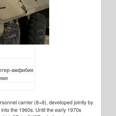
ртер-амфибия
емя
sonnel carrier (8×8), developed jointly by
nto the 1960s. Until the early 1970s