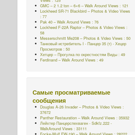
Views : 125
GMC – 2 1.2 ton – 6×6 – Walk Around Views : 121
Lockheed SR-71 Blackbird – Photos & Video Views
: 77
Pak 40 – Walk Around Views : 76
Lockheed F-22A Raptor – Photos & Video Views :
58
Messerschmitt Me208 – Photos & Video Views : 50
Танковый истребитель I - Панцер 35 (т) - Хецер
Просмотров : 50
Хетцер – Прогулка по окрестностям Виды : 49
Ferdinand – Walk Around Views : 49
Самые просматриваемые
сообщения
Douglas A-26 Invader – Photos & Video Views :
37672
Panther Restauration – Walk Around Views : 35932
Лейхтер Панцерспехваген - Sdkfz.222 -
WalkAround
Views : 33111
Focke-Wulf FW-190 – Walk Around Views : 28222