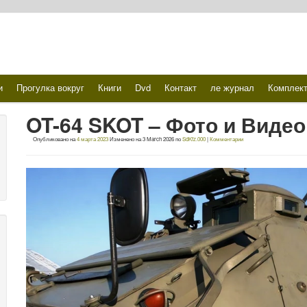
и
Прогулка вокруг
Книги
Dvd
Контакт
ле журнал
Комплек
OT-64 SKOT – Фото и Видео
Опубликовано на
4 марта 2023
Изменено на
3 March 2026
по
SdKfz.000
|
Комментарии