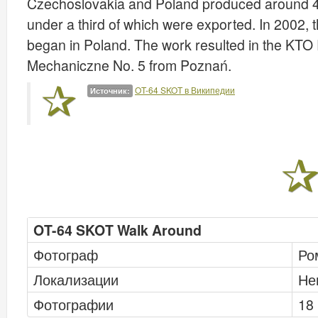
Czechoslovakia and Poland produced around 4,5
under a third of which were exported. In 2002,
began in Poland. The work resulted in the KT
Mechaniczne No. 5 from Poznań.
OT-64 SKOT в Википедии
Источник:
OT-64 SKOT Walk Around
Фотограф
Ро
Локализации
Не
Фотографии
18