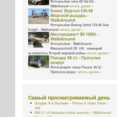
Фотоальбом типа 95 Ha-Gō -
WalkAround
читать далее »
Боинг Вертол CH-46
Морской рыцарь -
WalkAround
Фотоальбом Boeing Vertol CH-46 Sea
Knight - Walkaround
читать далее »
Мессершмитт Bf 109G -
WalkAround
Фотоальбом - WalkAround -
Messerschmitt Bf 109 - немецкий
истребитель Второй мировой войны
читать далее »
Панцер 38 (т) - Прогулка
вокруг
Фотогалерея танка Panzer 38 (t) -
Прогулка вокруг
читать далее »
Самый просматриваемый день
Douglas A-4 Skyhawk – Photos & Video Views :
293
BM-31 12 Katyusha rocket launcher – WalkAround