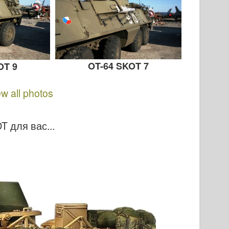
OT-64 SKOT 7
OT 9
ew all photos
 для вас...