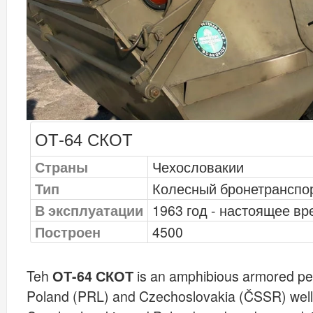
ОТ-64 СКОТ
Страны
Чехословакии
Тип
Колесный бронетранспо
В эксплуатации
1963 год - настоящее вр
Построен
4500
Teh
ОТ-64 СКОТ
is an amphibious armored per
Poland (PRL) and Czechoslovakia (ČSSR) well i