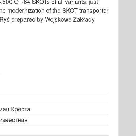
00 OT-64 SKOTs of all variants, just
 the modernization of the SKOT transporter
O Ryś prepared by Wojskowe Zakłady
ман Креста
известная