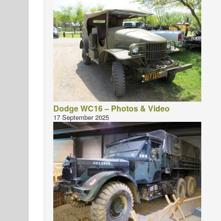
Dodge WC16 – Photos & Video
17 September 2025