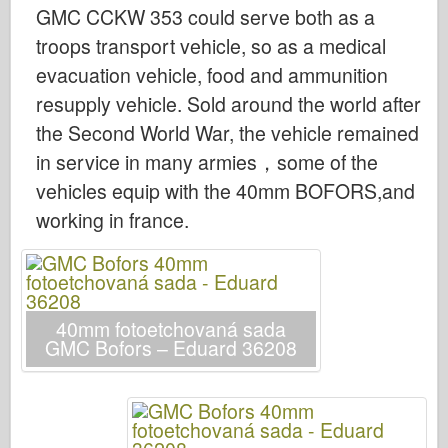
Bronco
GMC CCKW 353 could serve both as a
troops transport vehicle, so as a medical
Kybernetický koníček
evacuation vehicle, food and ammunition
Dnepromodel
resupply vehicle. Sold around the world after
Dragon
the Second World War, the vehicle remained
Eduard
in service in many armies，some of the
E.T. Model
vehicles equip with the 40mm BOFORS,and
Jemné formy
working in france.
Síly udatí
Friulmodel
Hasegawa
40mm fotoetchovaná sada
Heller
GMC Bofors – Eduard 36208
HobbyBoss
Modely IBG
Icm