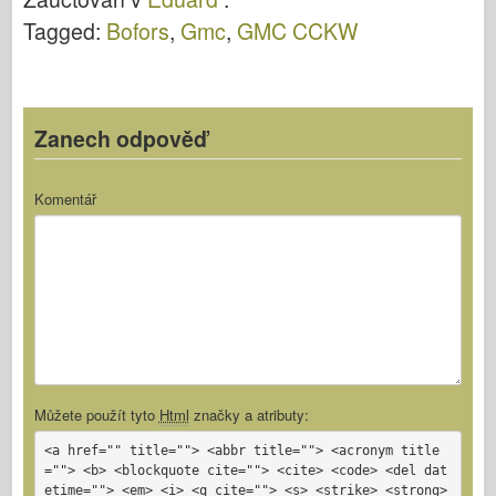
o
d
o
Tagged:
Bofors
,
Gmc
,
GMC CCKW
o
n
k
Zanech odpověď
Komentář
Můžete použít tyto
Html
značky a atributy:
<a href="" title=""> <abbr title=""> <acronym title
=""> <b> <blockquote cite=""> <cite> <code> <del dat
etime=""> <em> <i> <q cite=""> <s> <strike> <strong>