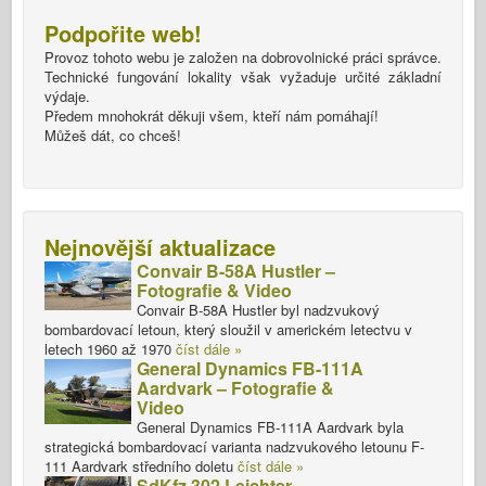
Podpořite web!
Provoz tohoto webu je založen na dobrovolnické práci správce.
Technické fungování lokality však vyžaduje určité základní
výdaje.
Předem mnohokrát děkuji všem, kteří nám pomáhají!
Můžeš dát, co chceš!
Nejnovější aktualizace
Convair B-58A Hustler –
Fotografie & Video
Convair B-58A Hustler byl nadzvukový
bombardovací letoun, který sloužil v americkém letectvu v
letech 1960 až 1970
číst dále »
General Dynamics FB-111A
Aardvark – Fotografie &
Video
General Dynamics FB-111A Aardvark byla
strategická bombardovací varianta nadzvukového letounu F-
111 Aardvark středního doletu
číst dále »
SdKfz 302 Leichter