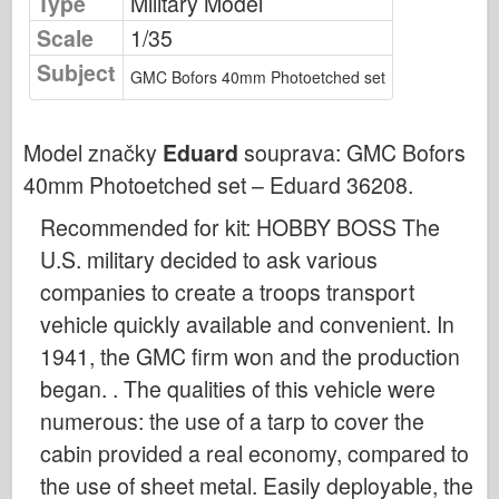
Type
Military Model
Publikování Osprey
Scale
1/35
Signál letky
Subject
GMC Bofors 40mm Photoetched set
Tankpower
Nákladní automobily a nádrže
Model značky
Eduard
souprava:
GMC Bofors
Waffen-Arsenal
40mm Photoetched set – Eduard 36208
.
Wydawnictwo Militaria
Recommended for kit: HOBBY BOSS The
Maquettes
U.S. military decided to ask various
Akademie
companies to create a troops transport
Modely es
vehicle quickly available and convenient. In
Klub AFV
1941, the GMC firm won and the production
Airfix
began. . The qualities of this vehicle were
Letectvo
numerous: the use of a tarp to cover the
AZ Model
cabin provided a real economy, compared to
Černý pes
the use of sheet metal. Easily deployable, the