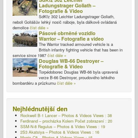
Ladungstrager Goliath –
Fotografie & Video
SdKfz 302 Leichter Ladungstrager Goliath,
neboli Goliášův lehký nosič náboje, byla dálkově ovládaná
demolice
číst dále »
Pásové obrněné vozidlo
Warrior – Fotografie a video
The Warrior tracked armoured vehicle is a
British infantry fighting vehicle that has been in
service since 1987
číst dále »
Douglas WB-66 Destroyer –
Fotografie & Video
Torpédoborec Douglas WB-66 byla upravená
verze B-66 Destroyer, proudového lehkého
bombardéru a průzkumu
číst dále »
Nejhlédnutější den
Rockwell B-1 Lancer – Photos & Videos Views : 38
Ferdinand – procházka Kolem Počet zobrazení : 20
SSM-N-8 Regulus – Photos & Video Views : 19
2S3 Akatsiya – Photos & Videos Views : 16
Morris C8 – Photos & Videos Views : 15