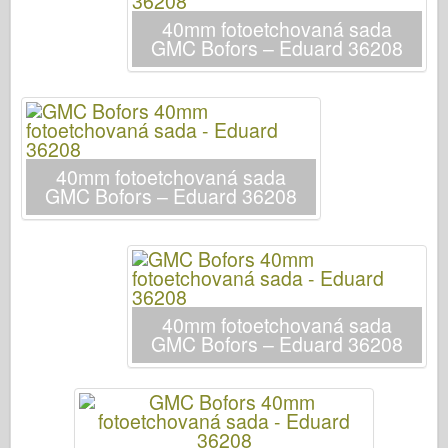
Italeri
40mm fotoetchovaná sada
Legenda
GMC Bofors – Eduard 36208
Meng Model
Tamiya
Tristar
Trumpetista
40mm fotoetchovaná sada
GMC Bofors – Eduard 36208
Zvezda
Alba-Fotky
Procházka kolem
Knihy
40mm fotoetchovaná sada
Dvd
GMC Bofors – Eduard 36208
Kontakt
le Deník
Soupravy