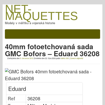
NET-
MAQUETTES
Modely v měřítku a vojenská historie
Dokumentace
Po bitvě
40mm fotoetchovaná sada
Zbraně AFV
GMC Bofors – Eduard 36208
Spojenecká osa
Zveřejněno dne
5. července 2012
Změněno dne
22. října 2024
podle
SdKfz.000
|
Zanech odpověď
Brnění Fotogalerie
Pancíř v profilu
Concord
Matice a šrouby
Eduard
Nový Předvoj
Ref
36208
Modelování Osprey