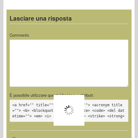
k
Lasciare una risposta
Commento
È possibile utilizzare questi
Html
tag e attributi:
<a href="" title=""> <abbr title=""> <acronym title
=""> <b> <blockquote cite=""> <cite> <code> <del dat
etime=""> <em> <i> <q cite=""> <s> <strike> <strong>