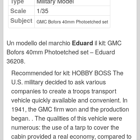
Type
Military Model
Osprey Publishing
Scale
1/35
Segnale squadrone
Subject
GMC Bofors 40mm Photoetched set
Potenza del serbatoio
Camion & Carri armati
Un modello del marchio
Eduard
il kit:
GMC
Waffen-Arsenal
Bofors 40mm Photoetched set – Eduard
Wydawnictwo Militaria
36208
.
Maquettes
Recommended for kit: HOBBY BOSS The
Accademia
U.S. military decided to ask various
Modelli ace
companies to create a troops transport
AFV Club
vehicle quickly available and convenient. In
Airfix
1941, the GMC firm won and the production
Aeronautica
began. . The qualities of this vehicle were
Modello AZ
numerous: the use of a tarp to cover the
Cane Nero
cabin provided a real economy, compared to