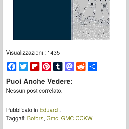
Visualizzazioni : 1435
F
T
Fl
Pi
T
M
R
S
a
wi
ip
nt
u
a
e
h
Puoi Anche Vedere:
c
tt
b
er
m
st
d
ar
Nessun post correlato.
e
er
o
e
bl
o
di
e
b
ar
st
r
d
t
Pubblicato in
Eduard
.
o
d
o
Taggati:
Bofors
,
Gmc
,
GMC CCKW
o
n