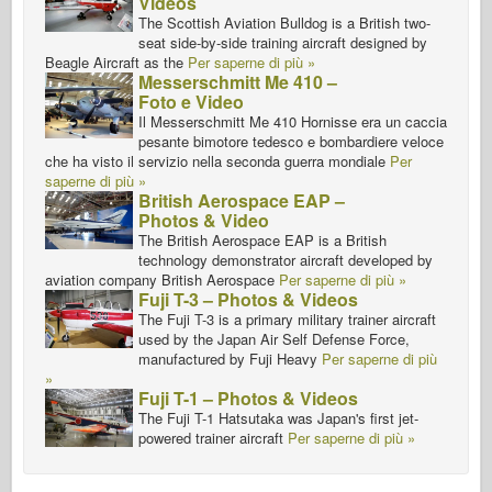
Videos
The Scottish Aviation Bulldog is a British two-
seat side-by-side training aircraft designed by
Beagle Aircraft as the
Per saperne di più »
Messerschmitt Me 410 –
Foto e Video
Il Messerschmitt Me 410 Hornisse era un caccia
pesante bimotore tedesco e bombardiere veloce
che ha visto il servizio nella seconda guerra mondiale
Per
saperne di più »
British Aerospace EAP –
Photos & Video
The British Aerospace EAP is a British
technology demonstrator aircraft developed by
aviation company British Aerospace
Per saperne di più »
Fuji T-3 – Photos & Videos
The Fuji T-3 is a primary military trainer aircraft
used by the Japan Air Self Defense Force,
manufactured by Fuji Heavy
Per saperne di più
»
Fuji T-1 – Photos & Videos
The Fuji T-1 Hatsutaka was Japan's first jet-
powered trainer aircraft
Per saperne di più »