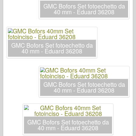
Italeri
GMC Bofors Set fotoechetto da
40 mm - Eduard 36208
Leggenda
Modello Meng
Tamiya
Tristar
GMC Bofors Set fotoechetto da
40 mm - Eduard 36208
Trombettista
Zvezda
Album-Foto
Passeggiare
GMC Bofors Set fotoechetto da
40 mm - Eduard 36208
Libri
Dvd
Contattare
GMC Bofors Set fotoechetto da
Rivista
40 mm - Eduard 36208
I kit