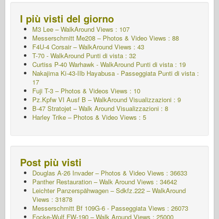
I più visti del giorno
M3 Lee – WalkAround Views : 107
Messerschmitt Me208 – Photos & Video Views : 88
F4U-4 Corsair – WalkAround Views : 43
T-70 - WalkAround
Punti di vista : 32
Curtiss P-40 Warhawk - WalkAround
Punti di vista : 19
Nakajima Ki-43-IIb Hayabusa - Passeggiata
Punti di vista :
17
Fuji T-3 – Photos & Videos Views : 10
Pz.Kpfw VI Ausf B – WalkAround Visualizzazioni : 9
B-47 Stratojet – Walk Around Visualizzazioni : 8
Harley Trike – Photos & Video Views : 5
Post più visti
Douglas A-26 Invader – Photos & Video Views : 36633
Panther Restauration – Walk Around Views : 34642
Leichter Panzerspähwagen – Sdkfz.222 – WalkAround
Views : 31878
Messerschmitt Bf 109G-6 - Passeggiata
Views : 26073
Focke-Wulf FW-190 – Walk Around Views : 25000