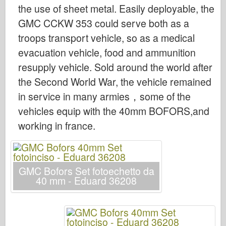
Bronco
the use of sheet metal. Easily deployable, the
GMC CCKW 353 could serve both as a
Cyber-Hobby
troops transport vehicle, so as a medical
Dnepromodello
evacuation vehicle, food and ammunition
Drago
resupply vehicle. Sold around the world after
Eduard
the Second World War, the vehicle remained
Modello E.T.
in service in many armies，some of the
Stampi fini
vehicles equip with the 40mm BOFORS,and
Forze del Valore
working in france.
Friulmodel
Hasegawa
Heller
GMC Bofors Set fotoechetto da
40 mm - Eduard 36208
HobbyBoss
Modelli IBG
Icm