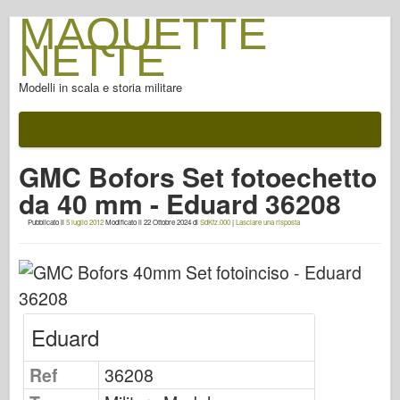
MAQUETTE
NETTE
Modelli in scala e storia militare
Documentazione
Dopo la battaglia
GMC Bofors Set fotoechetto
Armi AFV
da 40 mm - Eduard 36208
Asse alleato
Pubblicato il
5 luglio 2012
Modificato il
22 Ottobre 2024
di
SdKfz.000
|
Lasciare una risposta
FotoGallery armatura
Armatura di profilo
Concord
Dadi & Bulloni
Eduard
Nuova Avanguardia
Ref
36208
Modellazione di Osprey