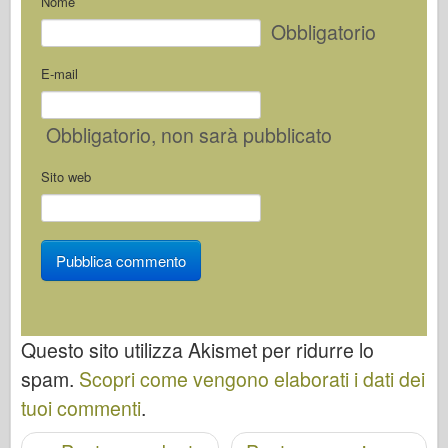
Nome
Obbligatorio
E-mail
Obbligatorio
, non sarà pubblicato
Sito web
Questo sito utilizza Akismet per ridurre lo
spam.
Scopri come vengono elaborati i dati dei
tuoi commenti
.
Navigazione post