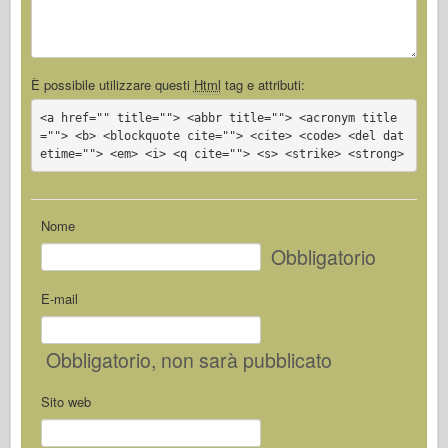
È possibile utilizzare questi
Html
tag e attributi:
<a href="" title=""> <abbr title=""> <acronym title
=""> <b> <blockquote cite=""> <cite> <code> <del dat
etime=""> <em> <i> <q cite=""> <s> <strike> <strong>
Nome
Obbligatorio
E-mail
Obbligatorio
, non sarà pubblicato
Sito web