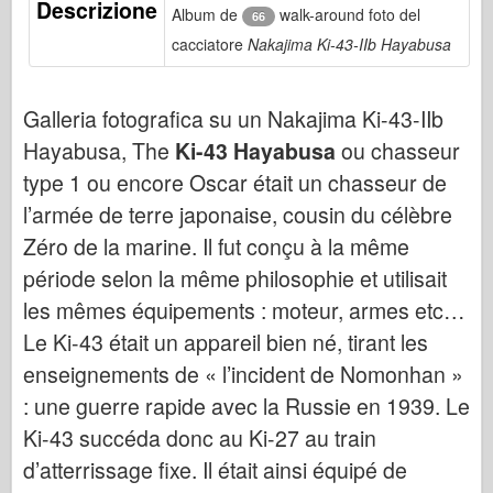
Descrizione
Bronco
Album de
walk-around foto del
66
cacciatore
Nakajima Ki-43-IIb Hayabusa
Cyber-Hobby
Dnepromodello
Galleria fotografica su un Nakajima Ki-43-IIb
Drago
Hayabusa, The
Ki-43 Hayabusa
ou chasseur
Eduard
type 1 ou encore Oscar était un chasseur de
Modello E.T.
l’armée de terre japonaise, cousin du célèbre
Stampi fini
Zéro de la marine. Il fut conçu à la même
Forze del Valore
période selon la même philosophie et utilisait
Friulmodel
les mêmes équipements : moteur, armes etc…
Hasegawa
Le Ki-43 était un appareil bien né, tirant les
Heller
enseignements de « l’incident de Nomonhan »
HobbyBoss
: une guerre rapide avec la Russie en 1939. Le
Ki-43 succéda donc au Ki-27 au train
Modelli IBG
d’atterrissage fixe. Il était ainsi équipé de
Icm