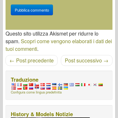
Questo sito utilizza Akismet per ridurre lo
spam.
Scopri come vengono elaborati i dati dei
tuoi commenti
.
Navigazione post
←
Post precedente
Post successivo
→
Traduzione
Configura come lingua predefinita
History & Models Notizie