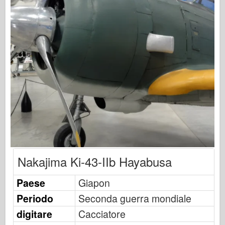
Osprey Publishing
Segnale squadrone
Potenza del serbatoio
Camion & Carri armati
Waffen-Arsenal
Wydawnictwo Militaria
Maquettes
Accademia
Modelli ace
AFV Club
Nakajima Ki-43-IIb Hayabusa
Airfix
Paese
Giapon
Aeronautica
Periodo
Seconda guerra mondiale
Modello AZ
digitare
Cacciatore
Cane Nero