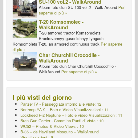
SU-100 vol.2 - WalkAround
Album foto d'un SU-100 vol.2 - Walk Around
Per
saperne di più »
T-20 Komsomolec -
WalkAround
T-20 armored tractor Komsomolets
Bronirovannyy gusenichnyy tyagach
Komsomolets T-20, an armored continuous track
Per saperne
di più »
Char Churchill Crocodile -
WalkAround
Album foto d'un Char Churchill Coccodrillo -
WalkAround
Per saperne di più »
I più visti del giorno
Panzer IV - Passeggiata intorno alle viste: 12
Northrop YA-9 – Foto e Video Visualizzazioni : 11
Lockheed P-2 Neptune – Foto e video Visualizzazioni: 11
Bren Gun Carrier - Cammina
Punti di vista : 10
WC52 – Photos & Video Views : 10
B-35 – de Havilland Mosquito – WalkAround
Visualizzazioni : 9