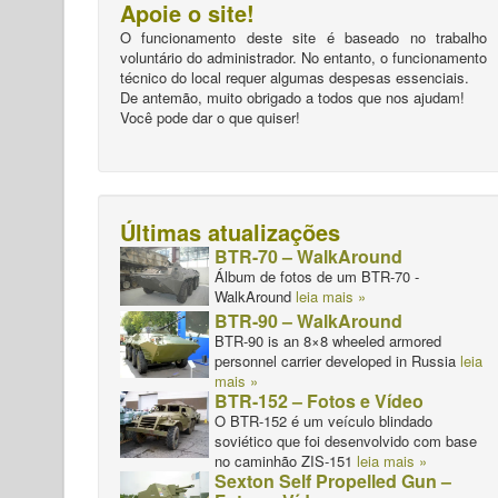
Apoie o site!
O funcionamento deste site é baseado no trabalho
voluntário do administrador. No entanto, o funcionamento
técnico do local requer algumas despesas essenciais.
De antemão, muito obrigado a todos que nos ajudam!
Você pode dar o que quiser!
Últimas atualizações
BTR-70 – WalkAround
Álbum de fotos de um BTR-70 -
WalkAround
leia mais »
BTR-90 – WalkAround
BTR-90 is an 8×8 wheeled armored
personnel carrier developed in Russia
leia
mais »
BTR-152 – Fotos e Vídeo
O BTR-152 é um veículo blindado
soviético que foi desenvolvido com base
no caminhão ZIS-151
leia mais »
Sexton Self Propelled Gun –