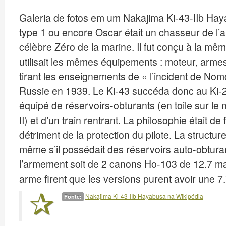
Galeria de fotos em um Nakajima Ki-43-IIb Ha
type 1 ou encore Oscar était un chasseur de l’
célèbre Zéro de la marine. Il fut conçu à la mê
utilisait les mêmes équipements : moteur, armes
tirant les enseignements de « l’incident de No
Russie en 1939. Le Ki-43 succéda donc au Ki-27 au
équipé de réservoirs-obturants (en toile sur le
II) et d’un train rentrant. La philosophie était de 
détriment de la protection du pilote. La structur
même s’il possédait des réservoirs auto-obturant
l’armement soit de 2 canons Ho-103 de 12.7 mai
arme firent que les versions purent avoir une 7.7
Nakajima Ki-43-IIb Hayabusa na Wikipédia
Fonte: