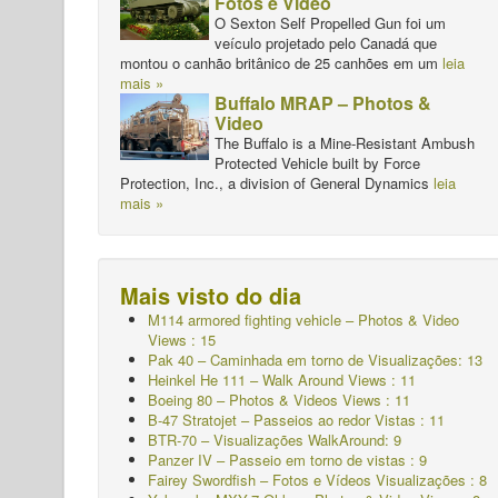
Fotos e Vídeo
O Sexton Self Propelled Gun foi um
veículo projetado pelo Canadá que
montou o canhão britânico de 25 canhões em um
leia
mais »
Buffalo MRAP – Photos &
Video
The Buffalo is a Mine-Resistant Ambush
Protected Vehicle built by Force
Protection, Inc., a division of General Dynamics
leia
mais »
Mais visto do dia
M114 armored fighting vehicle – Photos & Video
Views : 15
Pak 40 – Caminhada em torno de Visualizações: 13
Heinkel He 111 – Walk Around Views : 11
Boeing 80 – Photos & Videos Views : 11
B-47 Stratojet – Passeios ao redor Vistas : 11
BTR-70 – Visualizações WalkAround: 9
Panzer IV – Passeio em torno de vistas : 9
Fairey Swordfish – Fotos e Vídeos Visualizações : 8