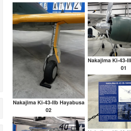
Nakajima Ki-43-I
01
Nakajima Ki-43-IIb Hayabusa
02