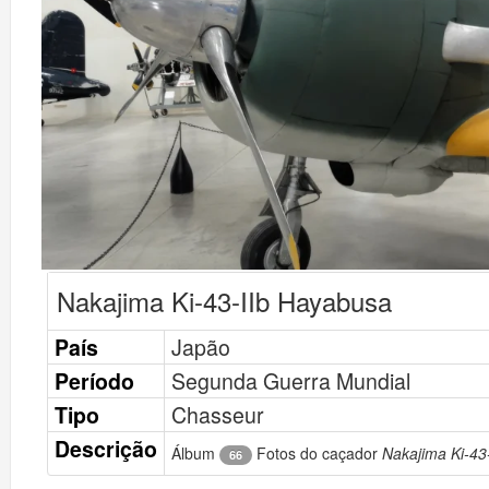
Nakajima Ki-43-IIb Hayabusa
País
Japão
Período
Segunda Guerra Mundial
Tipo
Chasseur
Descrição
Álbum
Fotos do caçador
Nakajima Ki-43
66