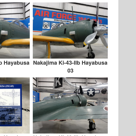
Ib Hayabusa
Nakajima Ki-43-IIb Hayabusa
03