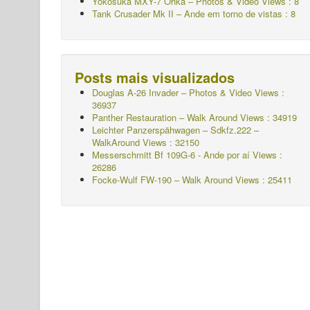
Yokosuka MXY-7 Ohka – Photos & Video Views : 8
Tank Crusader Mk II – Ande em torno de vistas : 8
Posts mais visualizados
Douglas A-26 Invader – Photos & Video Views :
36937
Panther Restauration – Walk Around Views : 34919
Leichter Panzerspähwagen – Sdkfz.222 –
WalkAround
Views : 32150
Messerschmitt Bf 109G-6 - Ande por aí
Views :
26286
Focke-Wulf FW-190 – Walk Around Views : 25411