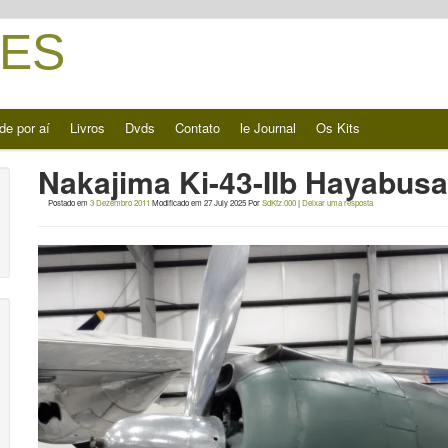
ES
de por aí
Livros
Dvds
Contato
le Journal
Os Kits
Nakajima Ki-43-IIb Hayabusa 
Postado em
3 Dezembro 2011
Modificado em
27 July 2025
Por
SdKfz.000
|
Deixar uma resposta