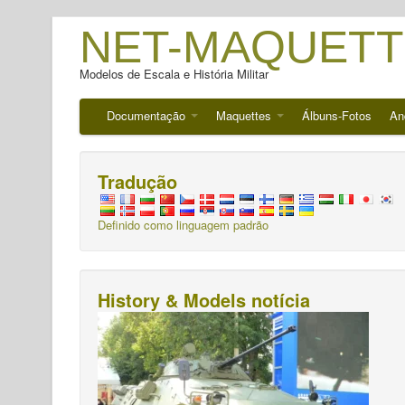
NET-MAQUETT
Modelos de Escala e História Militar
Documentação
Maquettes
Álbuns-Fotos
An
Tradução
Definido como linguagem padrão
History & Models notícia