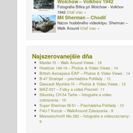
Wolchow – Volkhov 1942
Fotografie Bitka pri Wolchow - Volkhov
1942
čítať viac »
M4 Sherman – Chodiť
Názov hudobného videoklipu: Sherman –
Walk Around
čítať viac »
Najszerovanejšie dňa
Marder III – Walk Around Views : 19
Howitzer 149-19 – Photos & Video Views : 14
British Aerospace EAP – Photos & Video Views : 14
B-47 Stratojet – prechádzka Pohľady : 13
Dassault Mystère IV – Photos & Video Views : 12
MAZ-537 – Fotky a videá Prezretí: 11
Sikorsky CH-54 Tarhe – fotografie a video
zobrazenia : 10
Super Sherman M-51 – Prechádzka Pohľady : 10
F4U-7 Korzár – WalkAround
Zobrazenia : 9
Messerschmitt Me 262 – fotografie a videozáznamy:
9