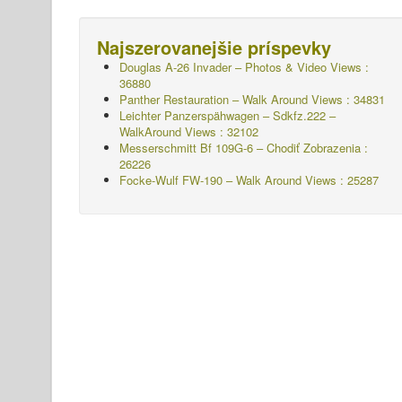
Najszerovanejšie príspevky
Douglas A-26 Invader – Photos & Video Views :
36880
Panther Restauration – Walk Around Views : 34831
Leichter Panzerspähwagen – Sdkfz.222 –
WalkAround
Views : 32102
Messerschmitt Bf 109G-6 – Chodiť
Zobrazenia :
26226
Focke-Wulf FW-190 – Walk Around Views : 25287