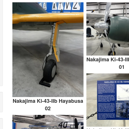
Nakajima Ki-43-I
01
Nakajima Ki-43-IIb Hayabusa
02