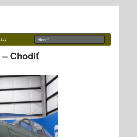
ravy
 – Chodiť