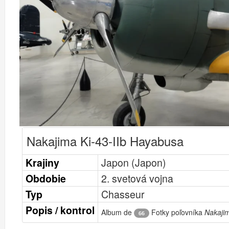
Nakajima Ki-43-IIb Hayabusa
Krajiny
Japon (Japon)
Obdobie
2. svetová vojna
Typ
Chasseur
Popis / kontrol
Album de
Fotky poľovníka
Nakajim
66