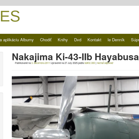
ES
a aplikáciu Albumy
Chodiť
Knihy
Dvd
Kontakt
le Denník
Súp
Nakajima Ki-43-IIb Hayabusa
Publikované na
3. decembra 2011
Upravené na
27 July 2025
podľa
SdKfz.000
|
nechať odpoveď