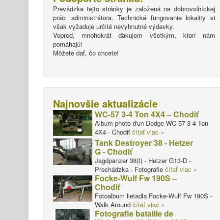
Prevádzka tejto stránky je založená na dobrovoľníckej
práci administrátora. Technické fungovanie lokality si
však vyžaduje určité nevyhnutné výdavky.
Vopred, mnohokrát ďakujem všetkým, ktorí nám
pomáhajú!
Môžete dať, čo chcete!
Najnovšie aktualizácie
WC-57 3-4 Ton 4X4 – Chodiť
Album photo d'un Dodge WC-57 3-4 Ton
4X4 - Chodiť
čítať viac »
Tank Destroyer 38 - Hetzer
G - Chodiť
Jagdpanzer 38(t) - Hetzer G13-D -
Prechádzka - Fotografie
čítať viac »
Focke-Wulf Fw 190S –
Chodiť
Fotoalbum lietadla Focke-Wulf Fw 190S -
Walk Around
čítať viac »
Fotografie bataille de