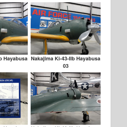
Ib Hayabusa
Nakajima Ki-43-IIb Hayabusa
03