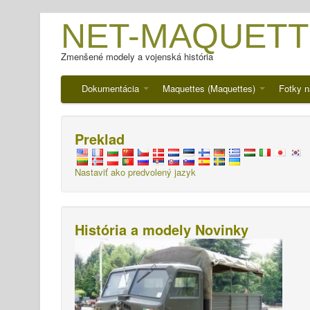
NET-MAQUETT
Zmenšené modely a vojenská história
Dokumentácia
Maquettes (Maquettes)
Fotky n
Preklad
Nastaviť ako predvolený jazyk
História a modely Novinky