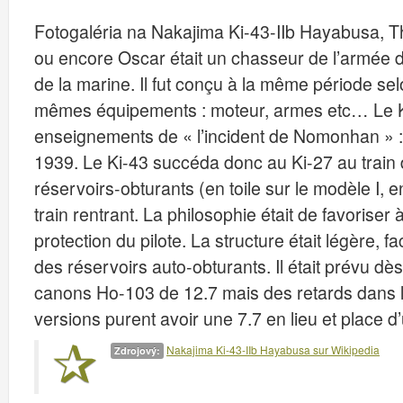
Fotogaléria na Nakajima Ki-43-IIb Hayabusa, 
ou encore Oscar était un chasseur de l’armée d
de la marine. Il fut conçu à la même période selo
mêmes équipements : moteur, armes etc… Le Ki-4
enseignements de « l’incident de Nomonhan » :
1939. Le Ki-43 succéda donc au Ki-27 au train d’a
réservoirs-obturants (en toile sur le modèle I, e
train rentrant. La philosophie était de favoriser à
protection du pilote. La structure était légère,
des réservoirs auto-obturants. Il était prévu dè
canons Ho-103 de 12.7 mais des retards dans la 
versions purent avoir une 7.7 en lieu et place d’
Nakajima Ki-43-IIb Hayabusa sur Wikipedia
Zdrojový: