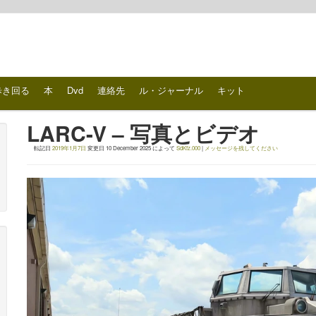
歩き回る
本
Dvd
連絡先
ル・ジャーナル
キット
LARC-V – 写真とビデオ
転記日
2019年1月7日
変更日
10 December 2025
によって
SdKfz.000
|
メッセージを残してください