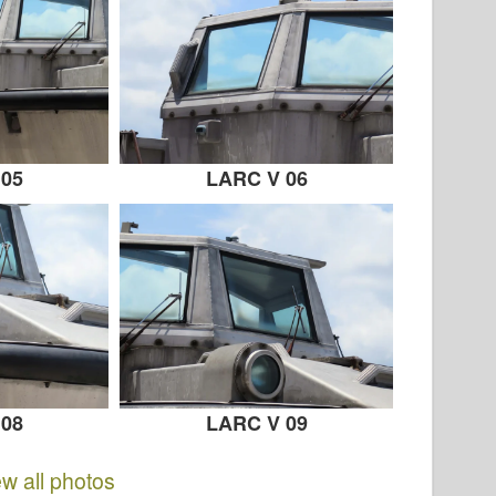
 05
LARC V 06
 08
LARC V 09
ew all photos