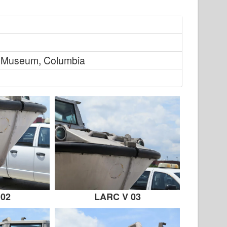
ry Museum, Columbia
 02
LARC V 03