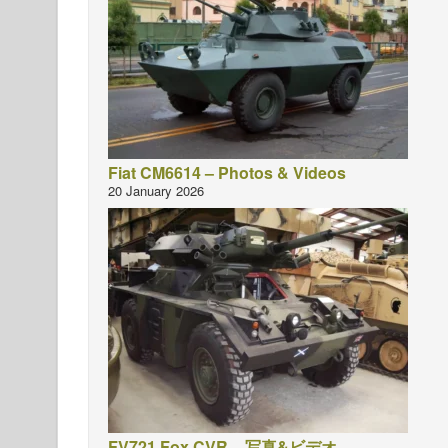
Fiat CM6614 – Photos & Videos
20 January 2026
FV721 Fox CVR – 写真&ビデオ