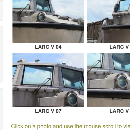
LARC V 04
LARC V
LARC V 07
LARC V
Click on a photo and use the mouse scroll to vi