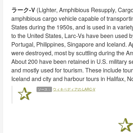
ラーク-V
(Lighter, Amphibious Resupply, Cargo,
amphibious cargo vehicle capable of transportin
States during the 1950s, and is used in a variety 
to the United States, Larc-Vs have been used by 
Portugal, Philippines, Singapore and Iceland.
were destroyed, most by scuttling during the A
About 200 have been retained in U.S. military 
and mostly used for tourism. These include touris
Iceland and city and harbour tours in Halifax, N
ウィキペディアの LARC-V
ソース：