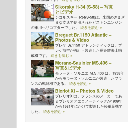
Sikorsky H-34 (S-58) – 写真
とビデオ
シコルスキーH-34(S-58)は、米国のさまざ
まな支店で使用されたピストンエンジン
の軍用ヘリコプターでした。
続きを読む »
Breguet Br.1150 Atlantic –
Photos & Video
ブレゲ Br.1150 アトランティックは、ブ
レゲ航空が設計・製造した長距離海上哨
戒機です。
続きを読む »
Morane-Saulnier MS.406 –
写真&ビデオ
モラーヌ・ソルニエ M.S.406 は、1938年
からモラーヌ・ソルニエが製造したフラ
ンスの戦闘機である。
続きを読む »
Bleriot XI – Photos & Video
ブレリオXIは、フランスのメーカーであ
るブレリオアエロノーティックが1909年
から1931年にかけて製造した軽単葉機で
した。
続きを読む »