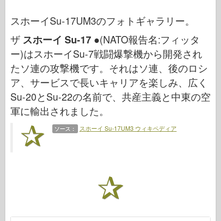
サイバーホビー
スホーイSu-17UM3のフォトギャラリー。
ドネプロモデル
ザ
スホーイ Su-17
ドラゴン
●(NATO報告名:フィッタ
ー)はスホーイSu-7戦闘爆撃機から開発され
エデュアルド
たソ連の攻撃機です。それはソ連、後のロシ
E.T. モデル
ア、サービスで長いキャリアを楽しみ、広く
ファインモールド
Su-20とSu-22の名前で、共産主義と中東の空
武勇の勢力
軍に輸出されました。
フリルモデル
スホーイ Su-17UM3 ウィキペディア
ソース：
ハセガワ
エレール
ホビーボス
IBGモデル
Icm
イタレリ