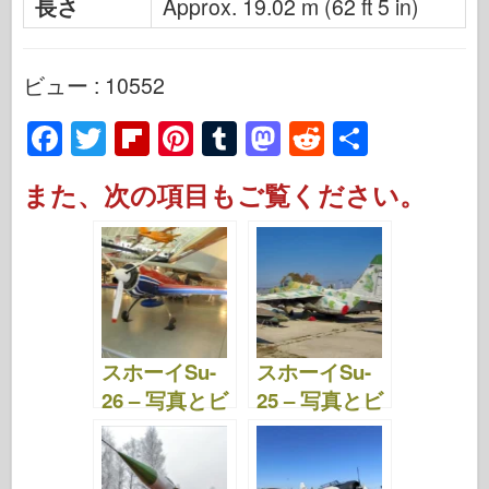
長さ
Approx. 19.02 m (62 ft 5 in)
ビュー : 10552
F
T
Fl
Pi
T
M
R
S
a
wi
ip
nt
u
a
e
h
また、次の項目もご覧ください。
c
tt
b
er
m
st
d
ar
e
er
o
e
bl
o
di
e
b
ar
st
r
d
t
o
d
o
o
n
スホーイSu-
スホーイSu-
k
26 – 写真とビ
25 – 写真とビ
デオ
デオ