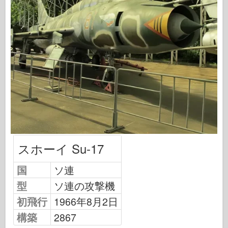
飛行隊信号
タンクパワー
トラックとタンク
武装-アーセナル
ウィドウニクツー・ムシタ
マケット
アカデミー
エースモデル
AFVクラブ
スホーイ Su-17
エアフィックス
国
ソ連
空軍
型
ソ連の攻撃機
AZモデル
初飛行
1966年8月2日
黒い犬
構築
2867
ブロンコ