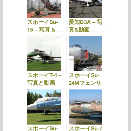
スホーイSu-
愛知D3A – 写
15 – 写真 &
真&動画
動画
スホーイT-4 –
スホーイSu-
写真と動画
24Мフェンサ
ー – 写真&ビ
デオ
スホーイSu-
スホーイSu-7