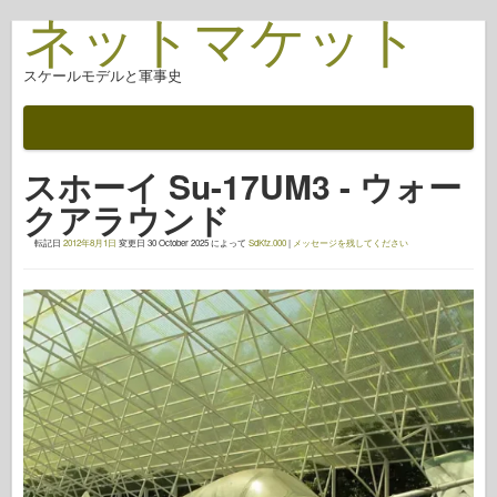
ネットマケット
スケールモデルと軍事史
ドキュメント
戦いの後
スホーイ Su-17UM3 - ウォー
AFV武器
クアラウンド
アライド軸
転記日
2012年8月1日
変更日
30 October 2025
によって
SdKfz.000
|
メッセージを残してください
アーマーフォトギャラリー
アーマー・イン・プロファイル
コンコード
ナットとボルト
新しいヴァンガード
オスプレイモデリング
オスプレイ出版