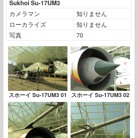
Sukhoi Su-17UM3
伝説
カメラマン
知りません
メンモデル
ローカライズ
知りません
タミヤ
トライスター
写真
70
トランペッター
ズベズダ
アルバム-写真
歩き回る
本
Dvd
スホーイ Su-17UM3 01
スホーイ Su-17UM3 02
連絡先
ル・ジャーナル
キット