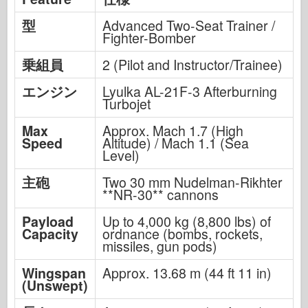
型
Advanced Two-Seat Trainer /
Fighter-Bomber
乗組員
2 (Pilot and Instructor/Trainee)
エンジン
Lyulka AL-21F-3 Afterburning
Turbojet
Max
Approx. Mach 1.7 (High
Speed
Altitude) / Mach 1.1 (Sea
Level)
主砲
Two 30 mm Nudelman-Rikhter
**NR-30** cannons
Payload
Up to 4,000 kg (8,800 lbs) of
Capacity
ordnance (bombs, rockets,
missiles, gun pods)
Wingspan
Approx. 13.68 m (44 ft 11 in)
(Unswept)