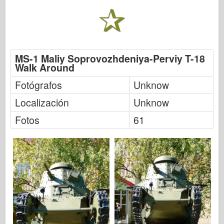
FriulModelo
Hasegawa
Heller
MS-1 Maliy Soprovozhdeniya-Perviy T-18
HobbyBoss
Walk Around
Modelos IBG
Fotógrafos
Unknow
Icm
Localización
Unknow
Italeri
Fotos
61
Leyenda
Modelo Meng
Tamiya
Tristar
Trompetista