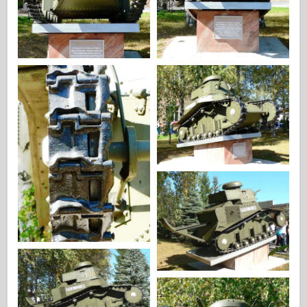
Zvezda
Álbumes-Fotos
Caminar alrededor
Libros
Dvds
Contacto
le Journal
Los kits