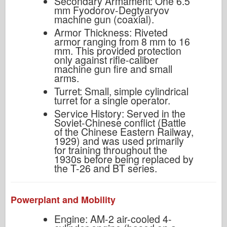
Secondary Armament: One 6.5
mm Fyodorov-Degtyaryov
machine gun (coaxial).
Armor Thickness: Riveted
armor ranging from 8 mm to 16
mm. This provided protection
only against rifle-caliber
machine gun fire and small
arms.
Turret: Small, simple cylindrical
turret for a single operator.
Service History: Served in the
Soviet-Chinese conflict (Battle
of the Chinese Eastern Railway,
1929) and was used primarily
for training throughout the
1930s before being replaced by
the T-26 and BT series.
Powerplant and Mobility
Engine: AM-2 air-cooled 4-