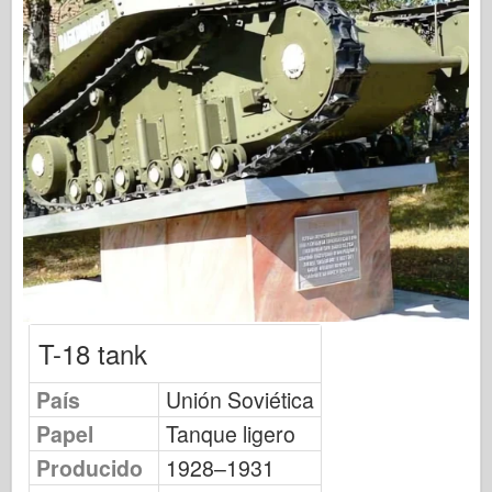
Modelado Osprey
Publicación de Osprey
Señal de escuadrón
Potencia del tanque
Camiones y tanques
Waffen-Arsenal
Wydawnictwo Militaria
Maquetas
T-18 tank
Academia
País
Unión Soviética
Modelos ace
Papel
Tanque ligero
AFV Club
Producido
1928–1931
Airfix