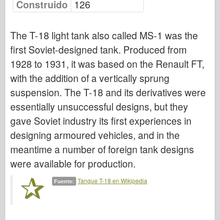
Construido
126
Fuerza Aérea
The T-18 light tank also called MS-1 was the
Modelo AZ
first Soviet-designed tank. Produced from
Perro negro
1928 to 1931, it was based on the Renault FT,
Bronco
with the addition of a vertically sprung
suspension. The T-18 and its derivatives were
Afición cibernética
essentially unsuccessful designs, but they
Dnepromodel
gave Soviet industry its first experiences in
Dragón
designing armoured vehicles, and in the
Eduard
meantime a number of foreign tank designs
were available for production.
Modelo E.T.
Tanque T-18 en Wikipedia
Fuente:
Moldes finos
Fuerzas de valor