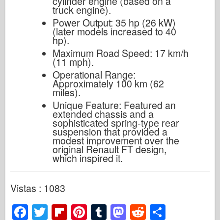
cylinder engine (based on a
truck engine).
Power Output: 35 hp (26 kW)
(later models increased to 40
hp).
Maximum Road Speed: 17 km/h
(11 mph).
Operational Range:
Approximately 100 km (62
miles).
Unique Feature: Featured an
extended chassis and a
sophisticated spring-type rear
suspension that provided a
modest improvement over the
original Renault FT design,
which inspired it.
Vistas : 1083
F
T
Fl
Pi
T
M
R
S