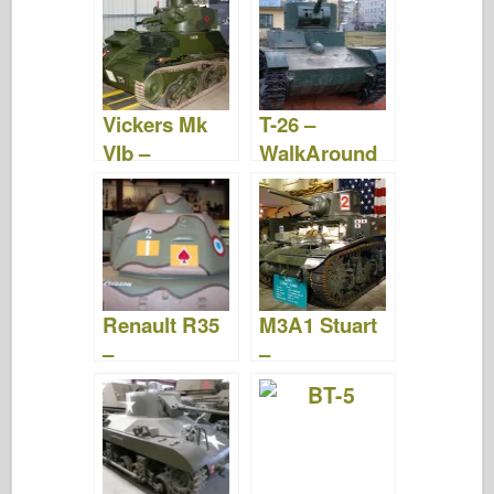
Vickers Mk
T-26 –
VIb –
WalkAround
Caminar
Renault R35
M3A1 Stuart
–
–
WalkAround
WalkAround