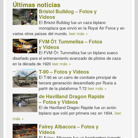
Últimas noticias
Bristol Bulldog – Fotos y
Videos
El Bristol Bulldog fue un caza biplano
monoplaza que sirvió en la Royal Air Force y en
varios otros países del mundo.
leer más »
FVM Ö1 Tummelisa – Fotos
y Videos
El FVM Ö1 Tummelisa fue un biplano sueco
diseñado para el entrenamiento avanzado de pilotos de caza
en la década de 1920
leer más »
T-90 – Fotos y Videos
El T-90 es un carro de combate principal de
tercera generación desarrollado por Rusia a
partir de la plataforma T-72
leer más »
de Havilland Dragon Rapide
– Fotos y Videos
El de Havilland Dragon Rapide fue un avión
biplano que voló por primera vez en 1934.
leer
más »
Fairey Albacora – Fotos y
Videos
El Fairey Albacore fue un bombardero torpedo