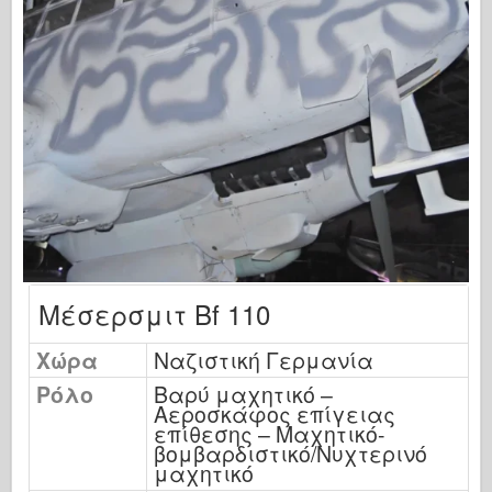
Εκδόσεις Όσπρεϊ
Σήμα μοίρας
Ισχύς δεξαμενής
Φορτηγά & δεξαμενές
Γουάφεν-Άρσεναλ
Wydγουνίτβο Μιλιέντα
Μακέτες
Ακαδημία
Μοντέλα Άσσου
Μέσερσμιτ Bf 110
Λέσχη AFV
Χώρα
Ναζιστική Γερμανία
Αερόφωτο
Ρόλο
Βαρύ μαχητικό –
Αεροπορία
Αεροσκάφος επίγειας
επίθεσης – Μαχητικό-
Μοντέλο AZ
βομβαρδιστικό/Νυχτερινό
Μαύρο σκυλί
μαχητικό