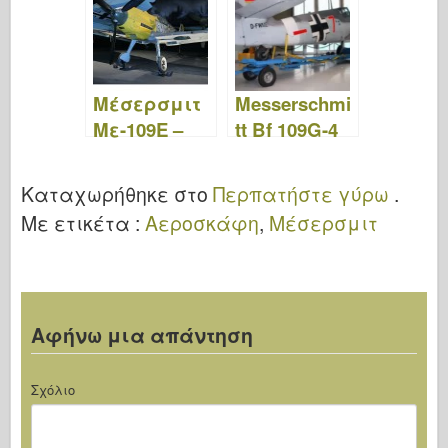
Μέσερσμιτ
Messerschmi
Με-109E –
tt Bf 109G-4
Περίπατος
Σήψη 7 -
Περπατήστε
Καταχωρήθηκε στο
Περπατήστε γύρω
.
γύρω
Με ετικέτα :
Αεροσκάφη
,
Μέσερσμιτ
Αφήνω μια απάντηση
Σχόλιο