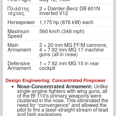
Πλάστης
2 × Daimler-Benz DB 601N
ισχύος
inverted V12
Horsepower
1,175 hp (876 kW) each
Maximum
560 km/h (348 mph)
Speed
Main
2 × 20 mm MG FF/M cannons;
Armament
4 × 7.92 mm MG 17 machine
guns (all in nose)
Defensive
1 × 7.92 mm MG 15 in rear
Armament
cockpit
Design Engineering: Concentrated Firepower
Nose-Concentrated Armament:
Unlike
single-engine fighters with wing guns, all
of the Bf 110’s primary weapons were
clustered in the nose. This eliminated the
need for “convergence” and allowed the
pilot to fire a laser-straight stream of lead
and high explosives.