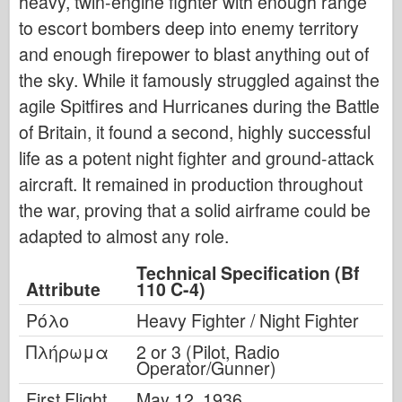
heavy, twin-engine fighter with enough range
to escort bombers deep into enemy territory
and enough firepower to blast anything out of
the sky. While it famously struggled against the
agile Spitfires and Hurricanes during the Battle
of Britain, it found a second, highly successful
life as a potent night fighter and ground-attack
aircraft. It remained in production throughout
the war, proving that a solid airframe could be
adapted to almost any role.
Technical Specification (Bf
Attribute
110 C-4)
Ρόλο
Heavy Fighter / Night Fighter
Πλήρωμα
2 or 3 (Pilot, Radio
Operator/Gunner)
First Flight
May 12, 1936