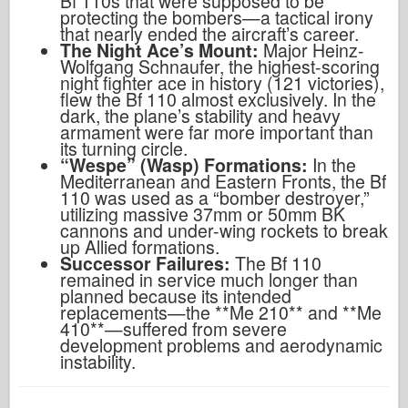
Bf 110s that were supposed to be
protecting the bombers—a tactical irony
that nearly ended the aircraft’s career.
The Night Ace’s Mount:
Major Heinz-
Wolfgang Schnaufer, the highest-scoring
night fighter ace in history (121 victories),
flew the Bf 110 almost exclusively. In the
dark, the plane’s stability and heavy
armament were far more important than
its turning circle.
“Wespe” (Wasp) Formations:
In the
Mediterranean and Eastern Fronts, the Bf
110 was used as a “bomber destroyer,”
utilizing massive 37mm or 50mm BK
cannons and under-wing rockets to break
up Allied formations.
Successor Failures:
The Bf 110
remained in service much longer than
planned because its intended
replacements—the **Me 210** and **Me
410**—suffered from severe
development problems and aerodynamic
instability.