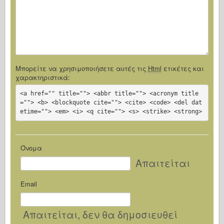
Μπορείτε να χρησιμοποιήσετε αυτές τις
Html
ετικέτες και
χαρακτηριστικά:
<a href="" title=""> <abbr title=""> <acronym title
=""> <b> <blockquote cite=""> <cite> <code> <del dat
etime=""> <em> <i> <q cite=""> <s> <strike> <strong>
Όνομα
Απαιτείται
Email
Απαιτείται
, δεν θα δημοσιευθεί