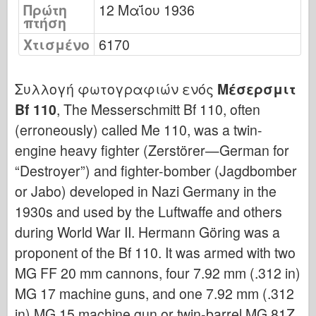
Πρώτη
Μπρόνκο
12 Μαΐου 1936
πτήση
Κυβερνο-Χόμπι
Χτισμένο
6170
Νεπρόμοντελ
Δράκος
Συλλογή φωτογραφιών ενός
Μέσερσμιτ
Eduard
Bf 110
, The Messerschmitt Bf 110, often
Μοντέλο Ε.Τ.
(erroneously) called Me 110, was a twin-
Ωραία καλούπια
engine heavy fighter (Zerstörer—German for
Δυνάμεις της Ανδρείας
“Destroyer”) and fighter-bomber (Jagdbomber
Φριούλ Μόντελ
or Jabo) developed in Nazi Germany in the
1930s and used by the Luftwaffe and others
Χασεγκάουα
during World War II. Hermann Göring was a
Heller
proponent of the Bf 110. It was armed with two
ΧομπΜπος
MG FF 20 mm cannons, four 7.92 mm (.312 in)
Μοντέλα IBG
MG 17 machine guns, and one 7.92 mm (.312
Icm
in) MG 15 machine gun or twin-barrel MG 81Z