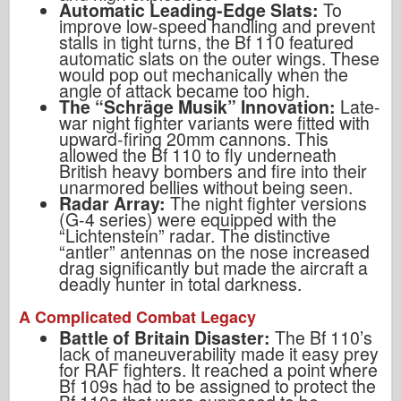
Automatic Leading-Edge Slats:
To
improve low-speed handling and prevent
stalls in tight turns, the Bf 110 featured
automatic slats on the outer wings. These
would pop out mechanically when the
angle of attack became too high.
The “Schräge Musik” Innovation:
Late-
war night fighter variants were fitted with
upward-firing 20mm cannons. This
allowed the Bf 110 to fly underneath
British heavy bombers and fire into their
unarmored bellies without being seen.
Radar Array:
The night fighter versions
(G-4 series) were equipped with the
“Lichtenstein” radar. The distinctive
“antler” antennas on the nose increased
drag significantly but made the aircraft a
deadly hunter in total darkness.
A Complicated Combat Legacy
Battle of Britain Disaster:
The Bf 110’s
lack of maneuverability made it easy prey
for RAF fighters. It reached a point where
Bf 109s had to be assigned to protect the