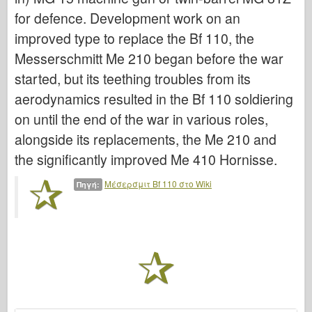
Ιταλέρι
for defence. Development work on an
Θρύλος
improved type to replace the Bf 110, the
Μοντέλο Meng
Messerschmitt Me 210 began before the war
Tamiya
started, but its teething troubles from its
aerodynamics resulted in the Bf 110 soldiering
Tristar
on until the end of the war in various roles,
Τρομπετίστας
alongside its replacements, the Me 210 and
Zvezda
the significantly improved Me 410 Hornisse.
Άλμπουμ- Φωτογραφίες
Μέσερσμιτ Bf 110 στο Wiki
Πηγή:
Περπατήστε γύρω
Βιβλία
Dvd
Επαφή
le Εφημερίδα
Τα Κιτ