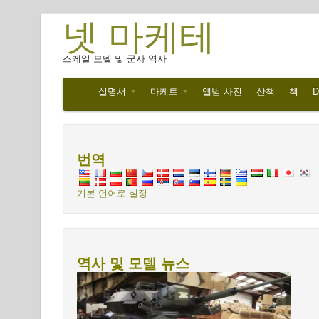
넷 마케테
스케일 모델 및 군사 역사
설명서
마케트
앨범 사진
산책
책
D
번역
기본 언어로 설정
역사 및 모델 뉴스