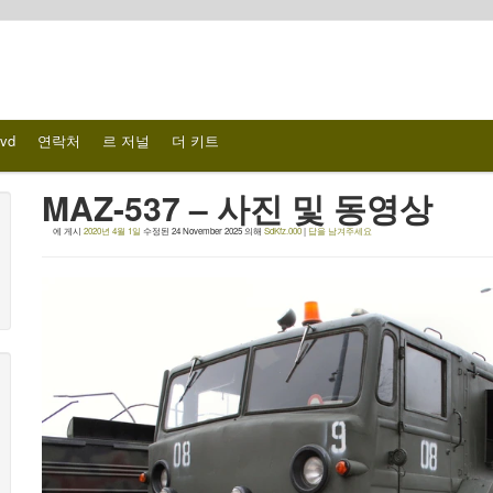
vd
연락처
르 저널
더 키트
MAZ-537 – 사진 및 동영상
에 게시
2020년 4월 1일
수정된
24 November 2025
의해
SdKfz.000
|
답을 남겨주세요