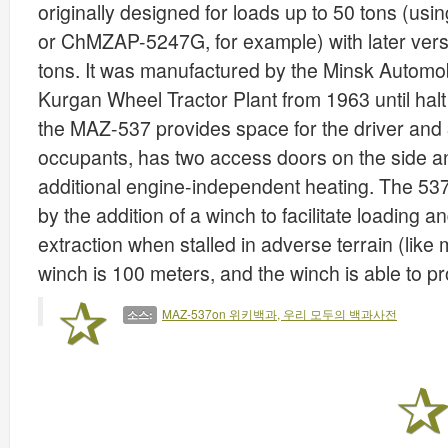
originally designed for loads up to 50 tons (u
or ChMZAP-5247G, for example) with later vers
tons. It was manufactured by the Minsk Automob
Kurgan Wheel Tractor Plant from 1963 until halt
the MAZ-537 provides space for the driver and 3
occupants, has two access doors on the side an
additional engine-independent heating. The 537
by the addition of a winch to facilitate loading a
extraction when stalled in adverse terrain (like
winch is 100 meters, and the winch is able to pro
MAZ-537on 위키백과, 우리 모두의 백과사전
소스: