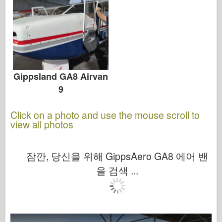
Gippsland GA8 Airvan
9
Click on a photo and use the mouse scroll to
view all photos
잠깐, 당신을 위해 GippsAero GA8 에어 밴
을 검색 ...