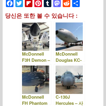
F
T
Fl
Pi
T
M
R
S
a
wi
ip
nt
u
a
e
h
당신은 또한 볼 수 있습니다 :
c
tt
b
er
m
st
d
ar
e
er
o
e
bl
o
di
e
b
ar
st
r
d
t
o
d
o
o
n
McDonnell
McDonnell
k
F3H Demon –
Douglas KC-
사진 및 동영
10 Extender –
상
사진 및 동영
상
McDonnell
C-130J
FH Phantom
Hercules – 사