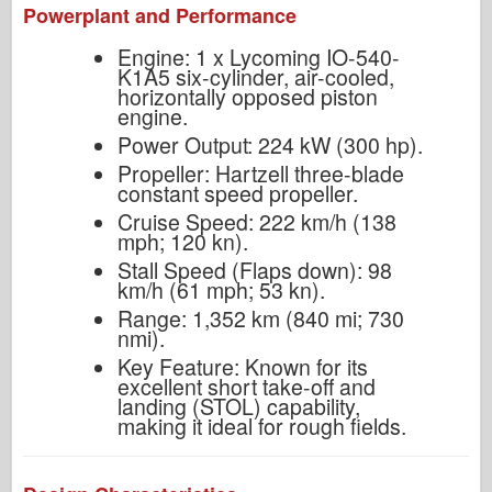
Powerplant and Performance
Engine: 1 x Lycoming IO-540-
K1A5 six-cylinder, air-cooled,
horizontally opposed piston
engine.
Power Output: 224 kW (300 hp).
Propeller: Hartzell three-blade
constant speed propeller.
Cruise Speed: 222 km/h (138
mph; 120 kn).
Stall Speed (Flaps down): 98
km/h (61 mph; 53 kn).
Range: 1,352 km (840 mi; 730
nmi).
Key Feature: Known for its
excellent short take-off and
landing (STOL) capability,
making it ideal for rough fields.