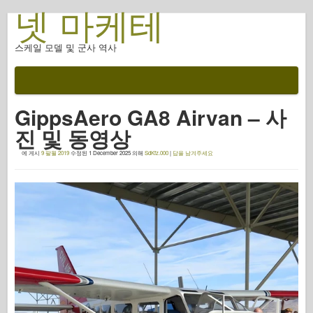
넷 마케테
스케일 모델 및 군사 역사
설명서
전투 후
GippsAero GA8 Airvan – 사
AFV 무기
진 및 동영상
연합군 축
에 게시
9 팔월 2019
수정된
1 December 2025
의해
SdKfz.000
|
답을 남겨주세요
갑옷 포토갤러리
프로필의 갑옷
콩코드
너트 와 볼트
새로운 뱅가드
오스프리 모델링