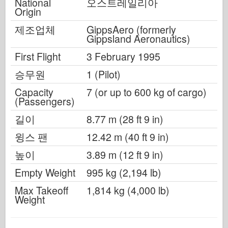
National
오스트레일리아
Origin
제조업체
GippsAero (formerly
Gippsland Aeronautics)
First Flight
3 February 1995
승무원
1 (Pilot)
Capacity
7 (or up to 600 kg of cargo)
(Passengers)
길이
8.77 m (28 ft 9 in)
윙스 팬
12.42 m (40 ft 9 in)
높이
3.89 m (12 ft 9 in)
Empty Weight
995 kg (2,194 lb)
Max Takeoff
1,814 kg (4,000 lb)
Weight