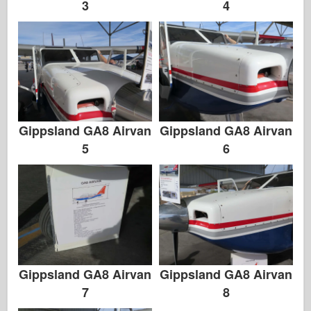
3
4
앨범 사진
산책
책
Dvd
연락처
Gippsland GA8 Airvan
Gippsland GA8 Airvan
5
6
르 저널
더 키트
Gippsland GA8 Airvan
Gippsland GA8 Airvan
7
8