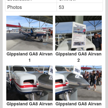
하세가와
Photos
53
헬러
취미 보스
IBG 모델
Icm
Italeri
Gippsland GA8 Airvan
Gippsland GA8 Airvan
범례
1
2
멩 모델
잠수복
Tristar
트럼펫
Gippsland GA8 Airvan
Gippsland GA8 Airvan
즈베즈다