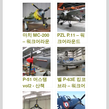
– 사진 및 동영
진 및 비디오
상
마치 MC-200
PZL P.11 – 워
– 워크어라운
크어라운드
드
P-51 머스탱
벨 P-63E 킹코
vol2 - 산책
브라 – 워크어
라운드