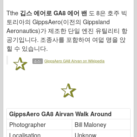
공군
Tthe
깁스 에어로 GA8 에어 밴
도 8은 호주 빅
AZ 모델
토리아의 GippsAero(이전의 Gippsland
블랙 독
Aeronautics)가 제조한 단일 엔진 유틸리티 항
야생마
공기입니다. 조종사를 포함하여 여덟 명을 앉
힐 수 있습니다.
사이버 취미
드네프로모델
GippsAero GA8 Airvan on Wikipedia
소스:
드래곤
Eduard
E.T. 모델
미세 금형
GippsAero GA8 Airvan Walk Around
용맹의 힘
Photographer
Bill Maloney
프리울모델
Localisation
Unknow