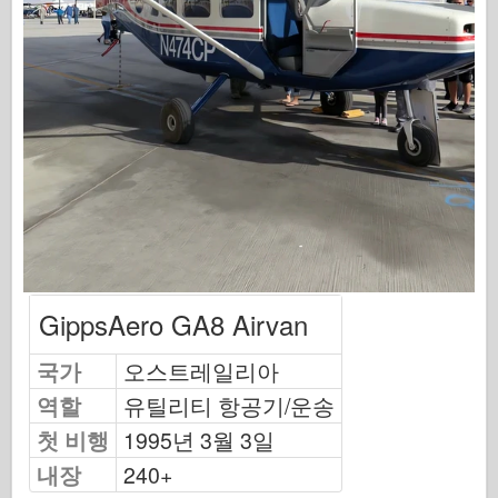
오스프리 출판
편대 신호
탱크 파워
트럭 및 탱크
와펜 아스날
와이다닉투 군사
마케트
GippsAero GA8 Airvan
아카데미
국가
오스트레일리아
에이스 모델
역할
유틸리티 항공기/운송
AFV 클럽
첫 비행
1995년 3월 3일
Airfix
내장
240+