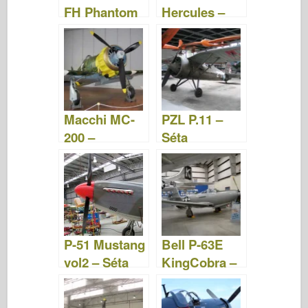
FH Phantom
Hercules –
– Fotók &
Fotók & videó
videó
Macchi MC-
PZL P.11 –
200 –
Séta
WalkAround
P-51 Mustang
Bell P-63E
vol2 – Séta
KingCobra –
WalkAround