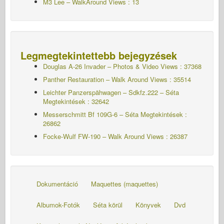
M3 Lee – WalkAround Views : 13
Legmegtekintettebb bejegyzések
Douglas A-26 Invader – Photos & Video Views : 37368
Panther Restauration – Walk Around Views : 35514
Leichter Panzerspähwagen – Sdkfz.222 – Séta
Megtekintések : 32642
Messerschmitt Bf 109G-6 – Séta
Megtekintések :
26862
Focke-Wulf FW-190 – Walk Around Views : 26387
Dokumentáció
Maquettes (maquettes)
Albumok-Fotók
Séta körül
Könyvek
Dvd