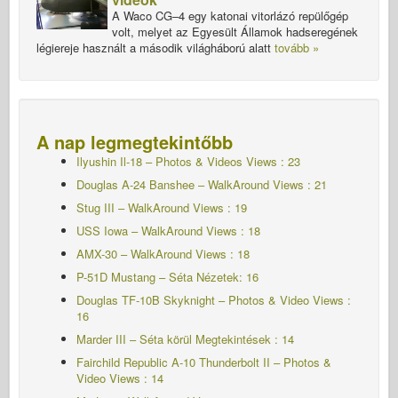
A Waco CG–4 egy katonai vitorlázó repülőgép
volt, melyet az Egyesült Államok hadseregének
légiereje használt a második világháború alatt
tovább »
A nap legmegtekintőbb
Ilyushin Il-18 – Photos & Videos Views : 23
Douglas A-24 Banshee – WalkAround Views : 21
Stug III – WalkAround Views : 19
USS Iowa – WalkAround Views : 18
AMX-30 – WalkAround Views : 18
P-51D Mustang – Séta
Nézetek: 16
Douglas TF-10B Skyknight – Photos & Video Views :
16
Marder III – Séta körül Megtekintések : 14
Fairchild Republic A-10 Thunderbolt II – Photos &
Video Views : 14