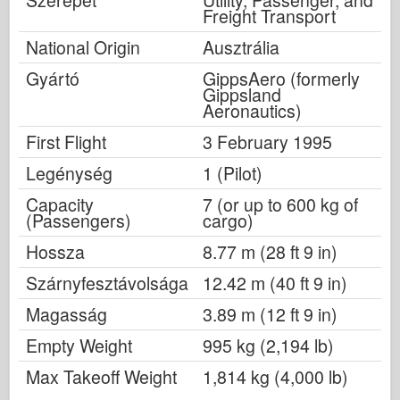
Szerepet
Utility, Passenger, and
Freight Transport
National Origin
Ausztrália
Gyártó
GippsAero (formerly
Gippsland
Aeronautics)
First Flight
3 February 1995
Legénység
1 (Pilot)
Capacity
7 (or up to 600 kg of
(Passengers)
cargo)
Hossza
8.77 m (28 ft 9 in)
Szárnyfesztávolsága
12.42 m (40 ft 9 in)
Magasság
3.89 m (12 ft 9 in)
Empty Weight
995 kg (2,194 lb)
Max Takeoff Weight
1,814 kg (4,000 lb)