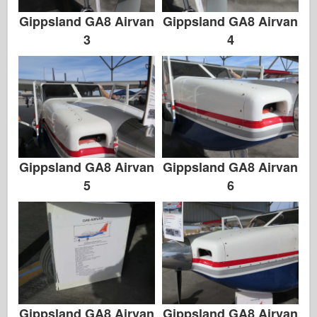
Zvezda
Gippsland GA8 Airvan
Gippsland GA8 Airvan
Albumok-Fotók
3
4
Séta körül
Könyvek
Dvd
Kapcsolat
Gippsland GA8 Airvan
Gippsland GA8 Airvan
le Napló
5
6
A készletek
Gippsland GA8 Airvan
Gippsland GA8 Airvan