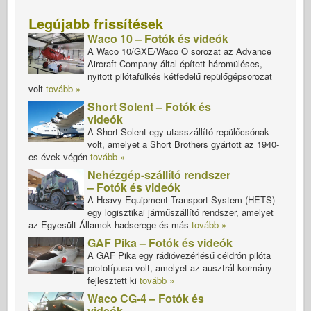
Legújabb frissítések
Waco 10 – Fotók és videók
A Waco 10/GXE/Waco O sorozat az Advance
Aircraft Company által épített háromüléses,
nyitott pilótafülkés kétfedelű repülőgépsorozat
volt
tovább »
Short Solent – Fotók és
videók
A Short Solent egy utasszállító repülőcsónak
volt, amelyet a Short Brothers gyártott az 1940-
es évek végén
tovább »
Nehézgép-szállító rendszer
– Fotók és videók
A Heavy Equipment Transport System (HETS)
egy logisztikai járműszállító rendszer, amelyet
az Egyesült Államok hadserege és más
tovább »
GAF Pika – Fotók és videók
A GAF Pika egy rádióvezérlésű céldrón pilóta
prototípusa volt, amelyet az ausztrál kormány
fejlesztett ki
tovább »
Waco CG-4 – Fotók és
videók