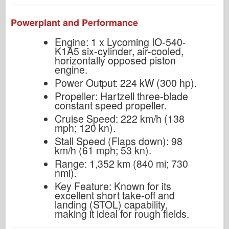
Powerplant and Performance
Engine: 1 x Lycoming IO-540-
K1A5 six-cylinder, air-cooled,
horizontally opposed piston
engine.
Power Output: 224 kW (300 hp).
Propeller: Hartzell three-blade
constant speed propeller.
Cruise Speed: 222 km/h (138
mph; 120 kn).
Stall Speed (Flaps down): 98
km/h (61 mph; 53 kn).
Range: 1,352 km (840 mi; 730
nmi).
Key Feature: Known for its
excellent short take-off and
landing (STOL) capability,
making it ideal for rough fields.