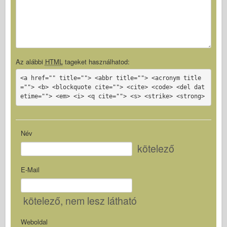
Az alábbi
HTML
tageket használhatod:
<a href="" title=""> <abbr title=""> <acronym title
=""> <b> <blockquote cite=""> <cite> <code> <del dat
etime=""> <em> <i> <q cite=""> <s> <strike> <strong>
Név
kötelező
E-Mail
kötelező
, nem lesz látható
Weboldal