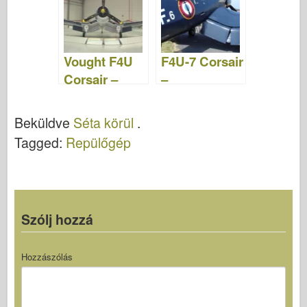
Vought F4U
F4U-7 Corsair
Corsair –
–
Séta
WalkAround
Beküldve
Séta körül
.
Tagged:
Repülőgép
Szólj hozzá
Hozzászólás