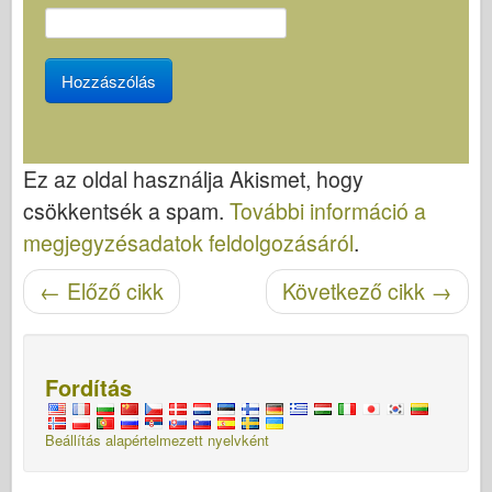
Ez az oldal használja Akismet, hogy
csökkentsék a spam.
További információ a
megjegyzésadatok feldolgozásáról
.
←
Előző cikk
Következő cikk
→
Cikk navigáció
Fordítás
Beállítás alapértelmezett nyelvként