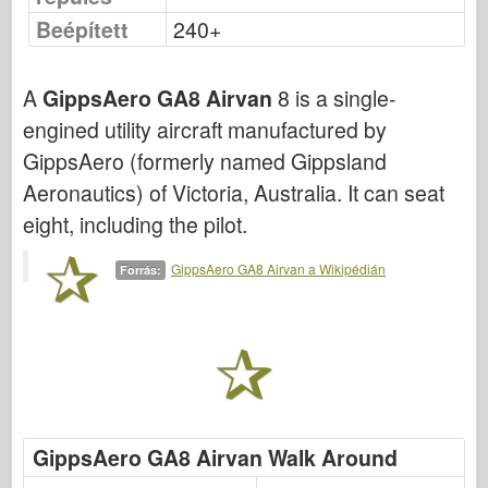
Beépített
240+
Légierő
AZ modell
A
GippsAero GA8 Airvan
8 is a single-
Fekete Kutya
engined utility aircraft manufactured by
GippsAero (formerly named Gippsland
Bronco
Aeronautics) of Victoria, Australia. It can seat
Cyber-hobbi
eight, including the pilot.
Dnepromodel között
GippsAero GA8 Airvan a Wikipédián
Forrás:
Sárkány
Eduard
E.T. modell
Finom formák
Vitéz erők
GippsAero GA8 Airvan Walk Around