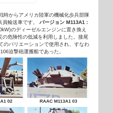
の野戦時からアメリカ陸軍の機械化歩兵部隊
兵員輸送車です。
バージョン M113A1 :
160kW)のディーゼルエンジンに置き換え
災の危険性の低減を利用しました。接尾
べてのバリエーションで使用され、すなわ
M106迫撃砲運搬船であった。
A1 02
RAAC M113A1 03