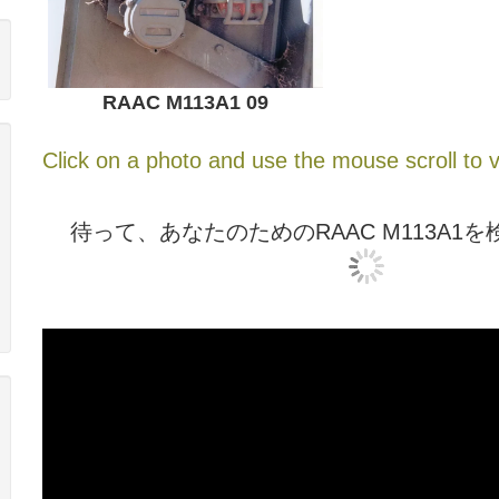
RAAC M113A1 09
Click on a photo and use the mouse scroll to v
待って、あなたのためのRAAC M113A1を