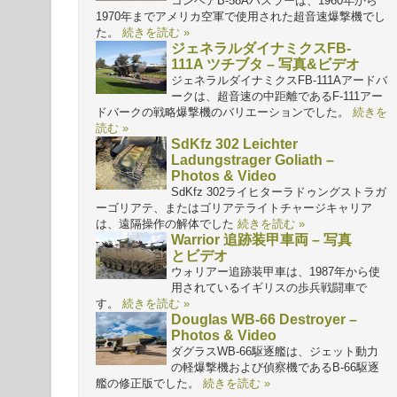
コンベアB-58Aハスラーは、1960年から
1970年までアメリカ空軍で使用された超音速爆撃機でし
た。
続きを読む »
ジェネラルダイナミクスFB-
111A ツチブタ – 写真&ビデオ
ジェネラルダイナミクスFB-111Aアードバ
ークは、超音速の中距離であるF-111アー
ドバークの戦略爆撃機のバリエーションでした。
続きを
読む »
SdKfz 302 Leichter
Ladungstrager Goliath –
Photos & Video
SdKfz 302ライヒターラドゥングストラガ
ーゴリアテ、またはゴリアテライトチャージキャリア
は、遠隔操作の解体でした
続きを読む »
Warrior 追跡装甲車両 – 写真
とビデオ
ウォリアー追跡装甲車は、1987年から使
用されているイギリスの歩兵戦闘車で
す。
続きを読む »
Douglas WB-66 Destroyer –
Photos & Video
ダグラスWB-66駆逐艦は、ジェット動力
の軽爆撃機および偵察機であるB-66駆逐
艦の修正版でした。
続きを読む »