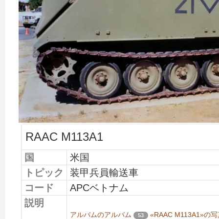
RAAC M113A1
国
米国
トピック
装甲兵員輸送車
コード
APCベトナム
説明
アルバムのアルバム
«RAAC M113A1
53