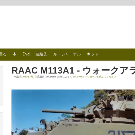
回る
本
Dvd
連絡先
ル・ジャーナル
キット
RAAC M113A1 - ウォーク
転記日
2012年7月7日
変更日
15 October 2025
によって
SdKfz.000
|
メッセージを残してください