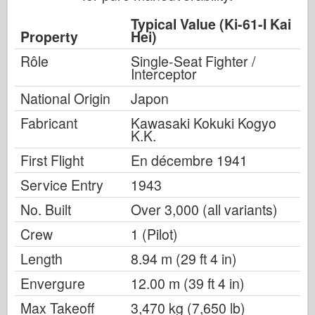
Typical Value (Ki-61-I Kai
Property
Hei)
Rôle
Single-Seat Fighter /
Interceptor
National Origin
Japon
Fabricant
Kawasaki Kokuki Kogyo
K.K.
First Flight
En décembre 1941
Service Entry
1943
No. Built
Over 3,000 (all variants)
Crew
1 (Pilot)
Length
8.94 m (29 ft 4 in)
Envergure
12.00 m (39 ft 4 in)
Max Takeoff
3,470 kg (7,650 lb)