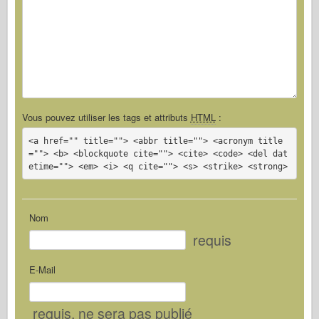
Vous pouvez utiliser les tags et attributs
HTML
:
<a href="" title=""> <abbr title=""> <acronym title
=""> <b> <blockquote cite=""> <cite> <code> <del dat
etime=""> <em> <i> <q cite=""> <s> <strike> <strong>
Nom
requis
E-Mail
requis
, ne sera pas publié