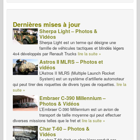
Dernières mises à jour
Sherpa Light – Photos &
Vidéos
Sherpa Light est un terme qui désigne une
famille de véhicules tactiques et blindés légers
4x4 développés par Renault Trucks
lire la suite »
Astros II MLRS – Photos et
vidéos
L’Astros II MLRS (Multiple Launch Rocket
System) est un système d’artillerie automoteur
qui peut tirer des roquettes de divers types de roquettes.
lire la
suite »
Embraer C-390 Millennium –
Photos & Vidéos
L’Embraer C-390 Millennium est un avion de
transport de taille moyenne qui peut effectuer
diverses missions telles que le fret et
lire la suite »
Char T-60 – Photos &
Vidéos
Le char T-60 était un char léger produit par