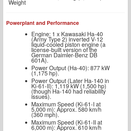
Weight
Powerplant and Performance
Engine: 1 x Kawasaki Ha-40
(Army Type 2) inverted V-12
liquid-cooled piston engine (a
license-built version of the
German Daimler-Benz DB
601A).
Power Output (Ha-40): 877 kW
(1,175 hp).
Power Output (Later Ha-140 in
Ki-61-II): 1,119 kW (1,500 hp)
(though Ha-140 had reliability
issues).
Maximum Speed (Ki-61-I at
5,000 m): Approx. 580 km/h
(360 mph).
Maximum Speed (Ki-61-II at
6,000 m): Approx. 610 km/h