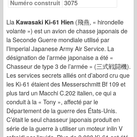
Numéro construit
3075
Force aérienne
Lla
Kawasaki Ki-61 Hien
(飛燕, « hirondelle
Modèle AZ
volante ») est un avion de chasse japonais de
Crabot noir
la Seconde Guerre mondiale utilisé par
Bronco
l’Imperial Japanese Army Air Service. La
désignation de l’armée japonaise a été «
Cyber-Hobby (Cyber-Hobby)
Chasseur de type 3 de l’armée » (三式戦闘機).
Dnepromodel Dnepromodel
Les services secrets alliés ont d’abord cru que
Dragon
les Ki-61 étaient des Messerschmitt Bf 109 et
Eduard
plus tard un Macchi C.202 italien, ce qui a
conduit à la « Tony », affecté par le
Modèle E.T.
Département de la guerre des États-Unis.
Moules fins
C’était le seul chasseur japonais produit en
Forces de bravoure
série de la guerre à utiliser un moteur inlin V