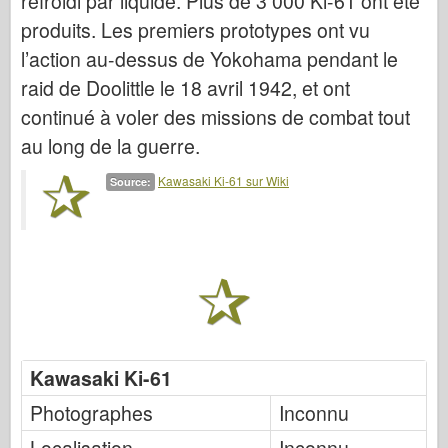
refroidi par liquide. Plus de 3 000 Ki-61 ont été
FriulModel FriulModel
produits. Les premiers prototypes ont vu
Hasegawa
l’action au-dessus de Yokohama pendant le
Heller
raid de Doolittle le 18 avril 1942, et ont
continué à voler des missions de combat tout
HobbyBoss
au long de la guerre.
Modèles IBG
Kawasaki Ki-61 sur Wiki
Source:
Icm
Italeri
Légende
Modèle Meng
Tamiya
Kawasaki Ki-61
Tristar
Photographes
Inconnu
Trompettiste