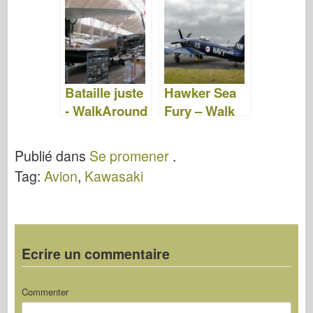
– Photos &
WalkAround
Vidéo
Bataille juste
Hawker Sea
- WalkAround
Fury – Walk
Around
Publié dans
Se promener
.
Tag:
Avion
,
Kawasaki
Ecrire un commentaire
Commenter