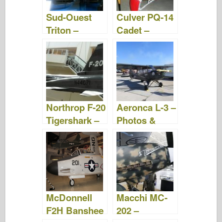
Sud-Ouest
Culver PQ-14
Triton –
Cadet –
Photos &
Photos et
Vidéo
vidéo
Northrop F-20
Aeronca L-3 –
Tigershark –
Photos &
Photos et
Vidéo
vidéo
McDonnell
Macchi MC-
F2H Banshee
202 –