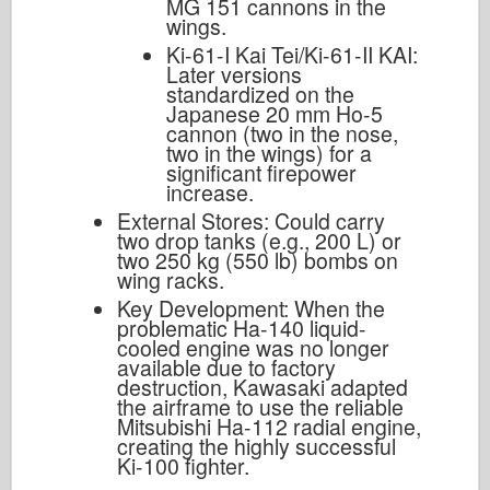
MG 151 cannons in the
wings.
Ki-61-I Kai Tei/Ki-61-II KAI:
Later versions
standardized on the
Japanese 20 mm Ho-5
cannon (two in the nose,
two in the wings) for a
significant firepower
increase.
External Stores: Could carry
two drop tanks (e.g., 200 L) or
two 250 kg (550 lb) bombs on
wing racks.
Key Development: When the
problematic Ha-140 liquid-
cooled engine was no longer
available due to factory
destruction, Kawasaki adapted
the airframe to use the reliable
Mitsubishi Ha-112 radial engine,
creating the highly successful
Ki-100 fighter.