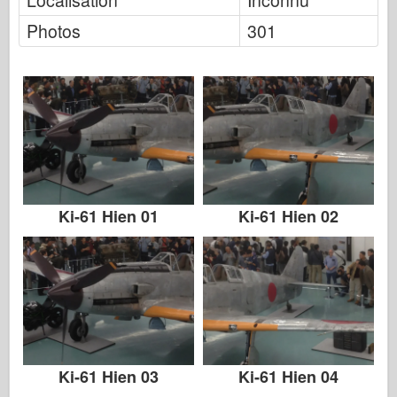
Localisation
Inconnu
Zvezda
Photos
301
Albums-Photos
Se promener
Livres
Dvd
Contact
Ki-61 Hien 01
Ki-61 Hien 02
le Journal
Les kits
Ki-61 Hien 03
Ki-61 Hien 04