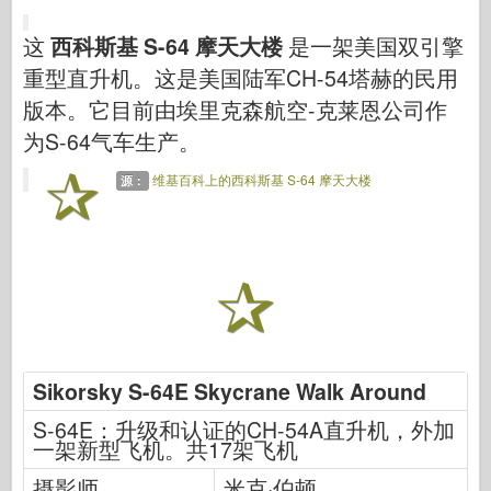
网络爱好
这
西科斯基 S-64 摩天大楼
是一架美国双引擎
德尼普罗莫德
重型直升机。这是美国陆军CH-54塔赫的民用
龙
版本。它目前由埃里克森航空-克莱恩公司作
爱德华
为S-64气车生产。
E.T. 模型
维基百科上的西科斯基 S-64 摩天大楼
源：
精细模具
瓦洛尔部队
弗里尔模型
长谷川
海勒
霍比博斯
Sikorsky S-64E Skycrane Walk Around
IBG 模型
S-64E：升级和认证的CH-54A直升机，外加
Icm
一架新型飞机。共17架飞机
泰泰莱里
摄影师
米克·伯顿