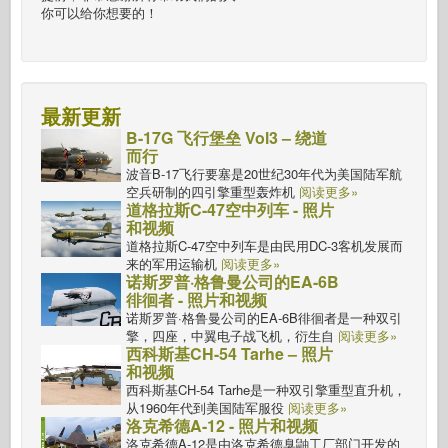
你可以给你想要的！
最新更新
B-17G 飞行堡垒 Vol3 – 绕道
而行
波音B-17飞行要塞是20世纪30年代为美国陆军航
空兵研制的四引擎重型轰炸机
阅读更多»
道格拉斯C-47空中列车 - 照片
和视频
道格拉斯C-47空中列车是由民用DC-3客机发展而
来的军用运输机
阅读更多»
诺斯罗普·格鲁曼公司的EA-6B
徘徊者 - 照片和视频
诺斯罗普·格鲁曼公司的EA-6B徘徊者是一种双引
擎，四座，中翼电子战飞机，衍生自
阅读更多»
西科斯基CH-54 Tarhe – 照片
和视频
西科斯基CH-54 Tarhe是一种双引擎重型直升机，
从1960年代到美国陆军服役
阅读更多»
洛克希德A-12 - 照片和视频
洛克希德A-12是由洛克希德臭鼬工厂部门开发的