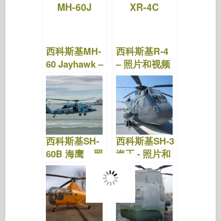
b
ar
st
r
d
t
o
d
o
o
n
西科斯基MH-
西科斯基R-4
k
60 Jayhawk –
– 照片和视频
照片和视频
西科斯基SH-
西科斯基SH-3
60B 海鹰 – 照
海王 - 照片和
片和视频
视频