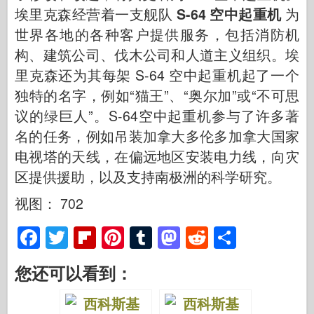
埃里克森经营着一支舰队
S-64 空中起重机
为
世界各地的各种客户提供服务，包括消防机
构、建筑公司、伐木公司和人道主义组织。埃
里克森还为其每架 S-64 空中起重机起了一个
独特的名字，例如“猫王”、“奥尔加”或“不可思
议的绿巨人”。S-64空中起重机参与了许多著
名的任务，例如吊装加拿大多伦多加拿大国家
电视塔的天线，在偏远地区安装电力线，向灾
区提供援助，以及支持南极洲的科学研究。
视图： 702
F
T
Fl
Pi
T
M
R
S
a
wi
ip
nt
u
a
e
h
您还可以看到：
c
tt
b
er
m
st
d
ar
e
er
o
e
bl
o
di
e