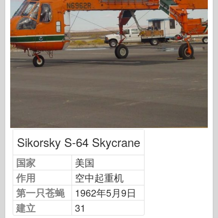
中队信号
坦克功率
卡车和坦克
瓦芬-阿森纳
威道尼奇二军
马奎特斯
学院
王牌模型
阿夫夫俱乐部
Sikorsky S-64 Skycrane
空气修复
国家
美国
空军
作用
空中起重机
AZ 模型
第一只苍蝇
1962年5月9日
黑狗
建立
31
野马