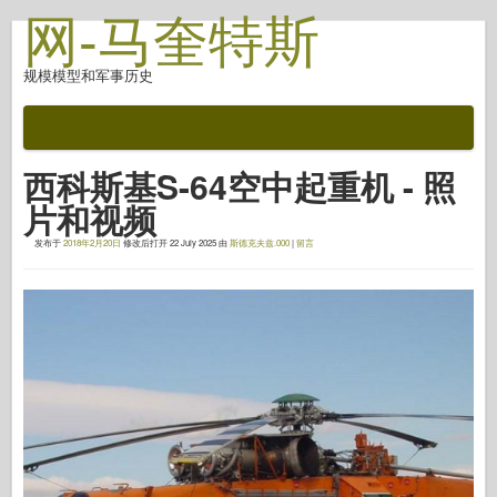
网-马奎特斯
规模模型和军事历史
文档
战斗后
西科斯基S-64空中起重机 - 照
自动对焦武器
片和视频
盟军轴
发布于
2018年2月20日
修改后打开
22 July 2025
由
斯德克夫兹.000
|
留言
盔甲照片画廊
简介中的盔甲
协和
螺母和螺栓
新先锋
鱼鹰模型
鱼鹰出版