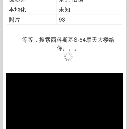
传说
本地化
未知
孟模
照片
93
塔米亚
三星
等等，搜索西科斯基S-64摩天大楼给
特朗普特
你。。。
兹韦兹达
相册-照片
四处走动
书
Dvd
联系
勒杂志
套件