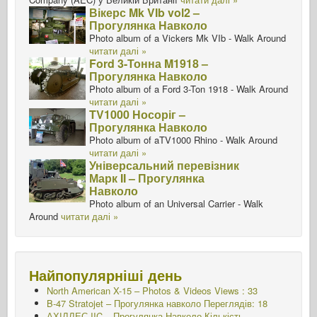
Вікерс Mk VIb vol2 –
Прогулянка Навколо
Photo album of a Vickers Mk VIb - Walk Around
читати далі »
Ford 3-Тонна M1918 –
Прогулянка Навколо
Photo album of a Ford 3-Ton 1918 - Walk Around
читати далі »
TV1000 Носоріг –
Прогулянка Навколо
Photo album of aTV1000 Rhino - Walk Around
читати далі »
Універсальний перевізник
Марк II – Прогулянка
Навколо
Photo album of an Universal Carrier - Walk
Around
читати далі »
Найпопулярніші день
North American X-15 – Photos & Videos Views : 33
B-47 Stratojet – Прогулянка навколо Переглядів: 18
АХІЛЛЕС IIC – Прогулянка Навколо
Кількість