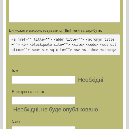
Ви можете використовувати ці
Html
теги та атрибути:
<a href="" title=""> <abbr title=""> <acronym title
=""> <b> <blockquote cite=""> <cite> <code> <del dat
etime=""> <em> <i> <q cite=""> <s> <strike> <strong>
Ім'я
Необхідні
Електронна пошта
Необхідні
, не буде опубліковано
Сайт