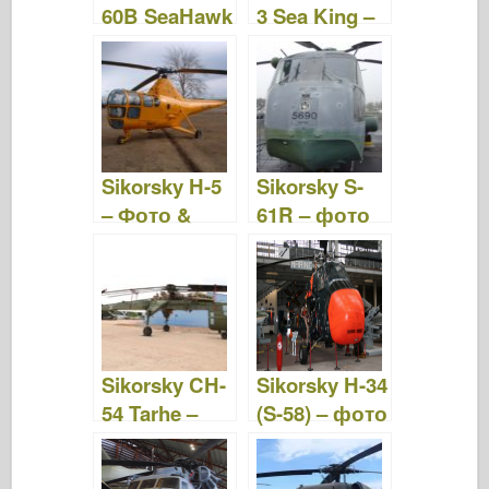
60B SeaHawk
3 Sea King –
– фото &
Фото &
відео
Відео
Sikorsky H-5
Sikorsky S-
– Фото &
61R – фото
Відео
& відео
Sikorsky CH-
Sikorsky H-34
54 Tarhe –
(S-58) – фото
фото та
& відео
відео