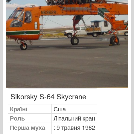
Видавництво Оспрей
Сигнал ескадрильї
Танкові потужності
Вантажівки та танки
Ваффен-Арсенал
Вайдавніктво Міліціярія
Мокети
Академії
Моделі тузів
Клуб AFV
Sikorsky S-64 Skycrane
Повітрянийфікс
Країні
Сша
Впс
Роль
Літальний кран
Модель АЗ
Перша муха
: 9 травня 1962
Чорна собака