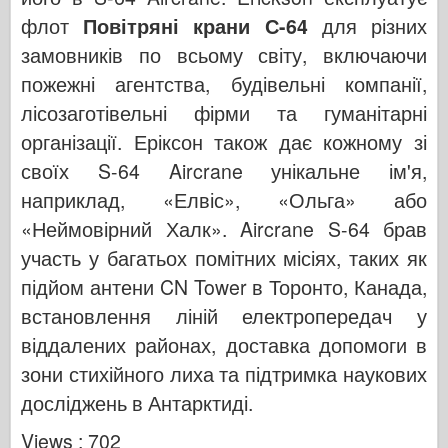
флот
Повітряні крани С-64
для різних
замовників по всьому світу, включаючи
пожежні агентства, будівельні компанії,
лісозаготівельні фірми та гуманітарні
організації. Еріксон також дає кожному зі
своїх S-64 Aircrane унікальне ім'я,
наприклад, «Елвіс», «Ольга» або
«Неймовірний Халк». Aircrane S-64 брав
участь у багатьох помітних місіях, таких як
підйом антени CN Tower в Торонто, Канада,
встановлення ліній електропередач у
віддалених районах, доставка допомоги в
зони стихійного лиха та підтримка наукових
досліджень в Антарктиді.
Views : 702