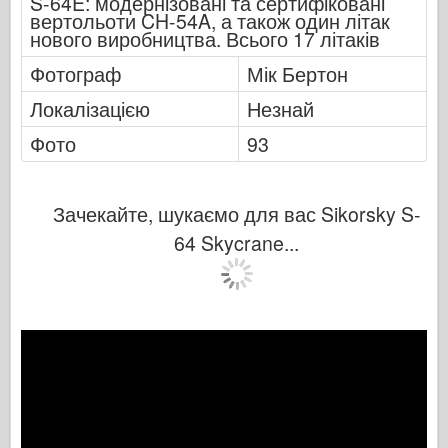
S-64E: модернізовані та сертифіковані
Італьєрі
вертольоти CH-54A, а також один літак
нового виробництва. Всього 17 літаків
Легенда
Фотограф
Мік Бертон
Менг модель
Локалізацією
Незнай
Тамія
Трістар
Фото
93
Трубач
Звезда
Зачекайте, шукаємо для вас Sikorsky S-
Альбоми-фотографії
64 Skycrane...
Прогулянка навколо
Книги
Dvd
Контакт
журнал ле
Набори