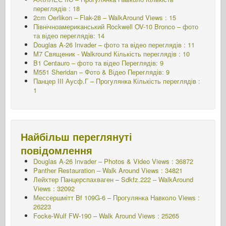
переглядів : 18
2cm Oerlikon – Flak-28 – WalkAround Views : 15
Північноамериканський Rockwell OV-10 Bronco – фото
та відео переглядів: 14
Douglas A-26 Invader – фото та відео переглядів : 11
M7 Священик - Walkround
Кількість переглядів : 10
B1 Centauro – фото та відео Переглядів: 9
M551 Sheridan – Фото & Відео Переглядів: 9
Панцер III Аусф.Г – Прогулянка
Кількість переглядів :
1
Найбільш переглянуті
повідомлення
Douglas A-26 Invader – Photos & Video Views : 36872
Panther Restauration – Walk Around Views : 34821
Лейхтер Панцерспахваген – Sdkfz.222 – WalkAround
Views : 32092
Мессершмітт Bf 109G-6 – Прогулянка Навколо
Views :
26223
Focke-Wulf FW-190 – Walk Around Views : 25265