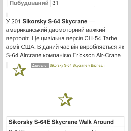
Побудований
31
Бронко
Кібер-хобі
У 201
Sikorsky S-64 Skycrane
—
Дніпромодель
американський двомоторний важкий
Дракон
вертоліт. Це цивільна версія CH-54 Tarhe
Едуард
армії США. В даний час він виробляється як
Модель E.T.
S-64 Aircrane компанією Erickson Air-Crane.
Тонкі форми
Sikorsky S-64 Skycrane у Вікіпедії
Джерело:
Сили Доблесті
ФріулМодель
Хасеґава
Хеллер
ХобіБос
Моделі IBG
Sikorsky S-64E Skycrane Walk Around
Icm