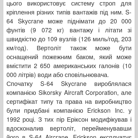
цього використовує систему строп для
кріплення різних типів вантажів під ним. S-
64 Skycrane може піднімати до 20 000
фунтів (9 072 кг) вантажу і літати зі
швидкістю до 109 вузлів (126 миль/год, 203
км/год). Вертоліт також може бути
оснащений пожежним баком, який може
вмістити 2 650 американських галонів (10
000 літрів) води або сповільнювача.
Спочатку S-64 Skycrane вироблялася
компанією Sikorsky Aircraft Corporation, але
сертифікат типу та права на виробництво
були придбані компанією Erickson Inc. у
1992 році. З тих пір Еріксон модифікував і
вдосконалив вертоліт, перейменувавши
його в S-64 Aircrane. Erickson експлуатує