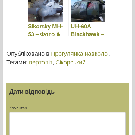
Sikorsky MH-
UH-60A
53 – Фото &
Blackhawk –
Відео
фото та
відео
Опубліковано в
Прогулянка навколо
.
Тегами:
вертоліт
,
Сікорський
Дати відповідь
Коментар