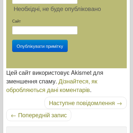
Необхідні
, не буде опубліковано
Сайт
Цей сайт використовує Akismet для
зменшення спаму.
Дізнайтеся, як
обробляються дані коментарів
.
Навігація по посту
Наступне повідомлення
→
←
Попередній запис