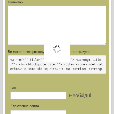
Коментар
Ви можете використовувати ці
Html
теги та атрибути:
<a href="" title=""> <abbr title=""> <acronym title
=""> <b> <blockquote cite=""> <cite> <code> <del dat
etime=""> <em> <i> <q cite=""> <s> <strike> <strong>
Ім'я
Необхідні
Електронна пошта