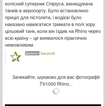
Італьєрі
колісний суперник Спіріуса, винищувача
танків в аеропорту. Було встановлено
Легенда
приціл для пістолета, і водієві було
Менг модель
наказано намагатися тримати в полі зору
Тамія
цільовий танк, коли він їздив на Rhino через
Трістар
всю країну – це виявилося практично
Трубач
неможливим.
Звезда
Танк-музей
Джерело:
Альбоми-фотографії
Прогулянка навколо
Книги
Зачекайте, шукаємо для вас фотографії
Dvd
TV1000 Rhino...
Контакт
журнал ле
Набори