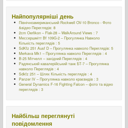
Найпопулярніші день
Північноамериканський Rockwell OV-10 Bronco - Фото
&відео Переглядів: 8
2cm Oerlikon – Flak-28 – WalkAround Views : 7
Мессершмітт Bf 109G-2 – Прогулянка Навколо
Кількість переглядів : 5
SdKfz 251 Ausf D – Прогулянка навколо Переглядів: 5
Merkava Mk1 – Прогулянка навколо Переглядів : 4
B-25 Мітчелл – західний Переглядів : 4
Радянський кавалерійський танк БТ-7 – Прогулянка
навколо Переглядів : 4
Sdkfz 251 – Шлях
Кількість переглядів : 4
Panzer IV – Прогулянка навколо краєвидів : 3
General Dynamics F-16 Fighting Falcon – фото та відео
переглядів : 3
Найбільш переглянуті
повідомлення