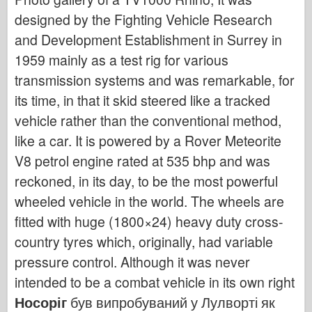
Бронко
designed by the Fighting Vehicle Research
Кібер-хобі
and Development Establishment in Surrey in
Дніпромодель
1959 mainly as a test rig for various
Дракон
transmission systems and was remarkable, for
Едуард
its time, in that it skid steered like a tracked
vehicle rather than the conventional method,
Модель E.T.
like a car. It is powered by a Rover Meteorite
Тонкі форми
V8 petrol engine rated at 535 bhp and was
Сили Доблесті
reckoned, in its day, to be the most powerful
ФріулМодель
wheeled vehicle in the world. The wheels are
Хасеґава
fitted with huge (1800×24) heavy duty cross-
Хеллер
country tyres which, originally, had variable
ХобіБос
pressure control. Although it was never
Моделі IBG
intended to be a combat vehicle in its own right
Icm
Носоріг
був випробуваний у Лулворті як