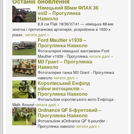
Останні оновлення
Німецький 88мм ФЛАК 36
vol2 – Прогулянка
Навколо
8,8 см Flak 18/36/37/41 — німецька 88-мм
зенітна і протитанкова артилерія, розроблена в 1930-х
роках.
читати далі »
Ford Maultier v1939 –
Прогулянка Навколо
Фотогалерея німецької вантажівки Ford
Maultier v1939 - Прогулянка
читати далі »
M3 Грант – Прогулянка
Навколо
Фотогалерея танка M3 Grant - Прогулянка
навколо
читати далі »
Королівський Енфілд
війни мотоциклів –
Прогулянка Навколо
Фотоальбом королівського мото Енфілда -
Walk Around
читати далі »
Ordnance QF 6-фунтовий –
Прогулянка Навколо
Фотоальбом aOrdnance QF 6-pounder -
Прогулянка навколо
читати далі »