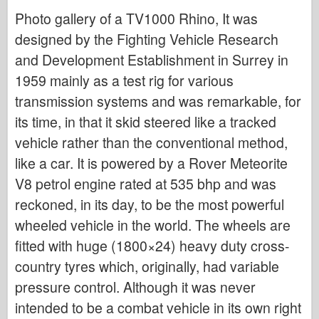
Bronco
Photo gallery of a TV1000 Rhino, It was
Cyber-Hobby
designed by the Fighting Vehicle Research
Dnepromodel
and Development Establishment in Surrey in
Drachen
1959 mainly as a test rig for various
transmission systems and was remarkable, for
Eduard
its time, in that it skid steered like a tracked
E.T.-Modell
vehicle rather than the conventional method,
Feine Formen
like a car. It is powered by a Rover Meteorite
Forces of Valor
V8 petrol engine rated at 535 bhp and was
FriulModel
reckoned, in its day, to be the most powerful
Hasegawa
wheeled vehicle in the world. The wheels are
Heller
fitted with huge (1800×24) heavy duty cross-
HobbyBoss
country tyres which, originally, had variable
IBG-Modelle
pressure control. Although it was never
Icm
intended to be a combat vehicle in its own right