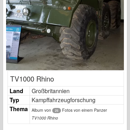
Osprey Publishing
Squadron Signal
TankPower
Trucks & Tanks
Waffen-Arsenal
Wydawnictwo Militaria
Maquettes
Akademie
TV1000 Rhino
Ace-Modelle
AFV Club
Land
Großbritannien
Airfix
Typ
Kampffahrzeugforschung
Luftwaffe
Thema
Album von
Fotos von einem Panzer
25
AZ-Modell
TV1000 Rhino
Schwarzer Hund