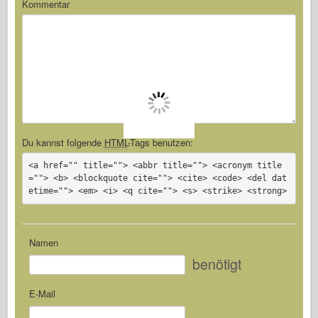
Kommentar
Du kannst folgende
HTML
-Tags benutzen:
<a href="" title=""> <abbr title=""> <acronym title
=""> <b> <blockquote cite=""> <cite> <code> <del dat
etime=""> <em> <i> <q cite=""> <s> <strike> <strong>
Namen
benötigt
E-Mail