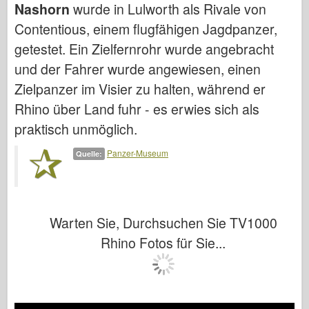
Nashorn
wurde in Lulworth als Rivale von
Italeri
Contentious, einem flugfähigen Jagdpanzer,
Legende
getestet. Ein Zielfernrohr wurde angebracht
Meng Modell
und der Fahrer wurde angewiesen, einen
Tamiya
Zielpanzer im Visier zu halten, während er
Tristar
Rhino über Land fuhr - es erwies sich als
Trompeter
praktisch unmöglich.
Zvezda
Panzer-Museum
Quelle:
Alben-Fotos
Walk Around
Bücher
Warten Sie, Durchsuchen Sie TV1000
Dvds
Rhino Fotos für Sie...
Kontakt
le Journal
Die Kits