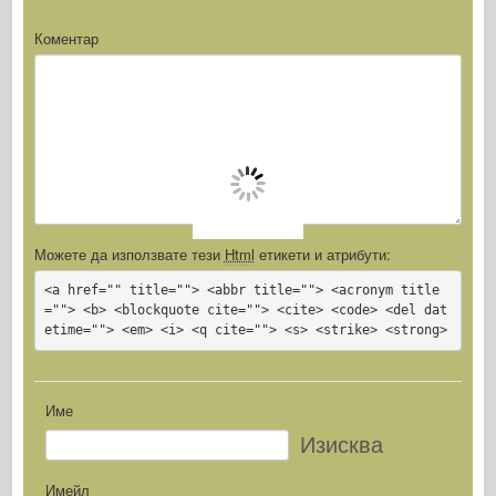
Коментар
Можете да използвате тези
Html
етикети и атрибути:
<a href="" title=""> <abbr title=""> <acronym title
=""> <b> <blockquote cite=""> <cite> <code> <del dat
etime=""> <em> <i> <q cite=""> <s> <strike> <strong>
Име
Изисква
Имейл