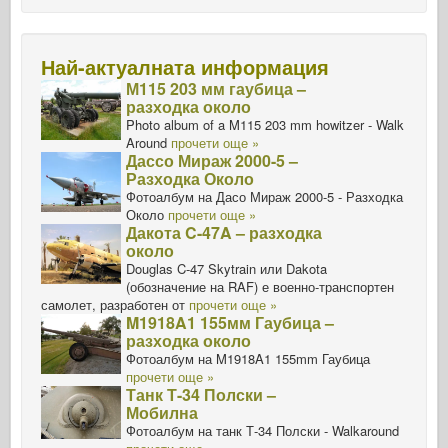
Най-актуалната информация
М115 203 мм гаубица –
разходка около
Photo album of a M115 203 mm howitzer - Walk
Around
прочети още »
Дассо Мираж 2000-5 –
Разходка Около
Фотоалбум на Дасо Мираж 2000-5 - Разходка
Около
прочети още »
Дакота C-47A – разходка
около
Douglas C-47 Skytrain или Dakota
(обозначение на RAF) е военно-транспортен
самолет, разработен от
прочети още »
M1918A1 155мм Гаубица –
разходка около
Фотоалбум на M1918A1 155mm Гаубица
прочети още »
Танк Т-34 Полски –
Мобилна
Фотоалбум на танк Т-34 Полски - Walkaround