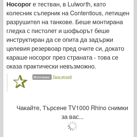
Носорог
е тестван, в Lulworth, като
Легенда
колесник съперник на Contentious, летищен
Модел менг
разрушител на танкове. Беше монтирана
Тамия
гледка с пистолет и шофьорът беше
Tristar
инструктиран да се опита да задържи
Тромпетист
целевия резервоар пред очите си, докато
Звезда
караше носорог през страната - това се
Албуми-Снимки
оказа практически невъзможно.
Разходка около
Танк-музей
Източник:
Книги
Dvd
Контакт
Чакайте, Търсене TV1000 Rhino снимки
1000000
за вас...
Комплектите