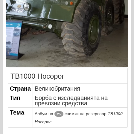
Сигнал за ескадрила
Танкова мощност
Камиони и танкове
Вафен-Арсенал
Уидавникдва милитария
Темето
Академия
Модели на асото
ТВ1000 Носорог
АФВ клуб
Страна
Великобритания
Airfix
Тип
Борба с изследванията на
Военновъздушни сили
превозни средства
Модел AZ
Тема
Албум на
снимки на резервоар
ТВ1000
25
Черно куче
Носорог
Bronco