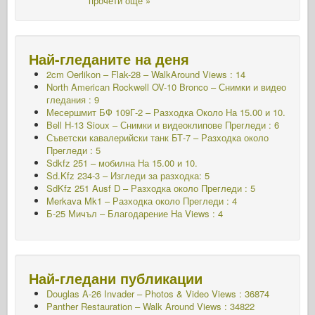
прочети още »
Най-гледаните на деня
2cm Oerlikon – Flak-28 – WalkAround Views : 14
North American Rockwell OV-10 Bronco – Снимки и видео
гледания : 9
Месершмит БФ 109Г-2 – Разходка Около
На 15.00 и 10.
Bell H-13 Sioux – Снимки и видеоклипове Прегледи : 6
Съветски кавалерийски танк БТ-7 – Разходка около
Прегледи : 5
Sdkfz 251 – мобилна
На 15.00 и 10.
Sd.Kfz 234-3 – Изгледи за разходка: 5
SdKfz 251 Ausf D – Разходка около Прегледи : 5
Merkava Mk1 – Разходка около Прегледи : 4
Б-25 Мичъл – Благодарение На Views : 4
Най-гледани публикации
Douglas A-26 Invader – Photos & Video Views : 36874
Panther Restauration – Walk Around Views : 34822