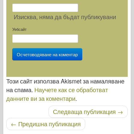
Изисква
, няма да бъдат публикувани
Уебсайт
Този сайт използва Akismet за намаляване
на спама.
Научете как се обработват
данните ви за коментари
.
Публикуване на навигация
Следваща публикация
→
←
Предишна публикация