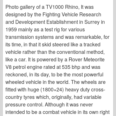
Кибер-хоби
Photo gallery of a TV1000 Rhino, It was
Днепромодел
designed by the Fighting Vehicle Research
Дракон
and Development Establishment in Surrey in
Едуард
1959 mainly as a test rig for various
transmission systems and was remarkable, for
Модел на ЕТ
its time, in that it skid steered like a tracked
Фини форми
vehicle rather than the conventional method,
Сили на храбрия
like a car. It is powered by a Rover Meteorite
ФриулМодел
V8 petrol engine rated at 535 bhp and was
Хасагава
reckoned, in its day, to be the most powerful
Хелър
wheeled vehicle in the world. The wheels are
ХобиБос
fitted with huge (1800×24) heavy duty cross-
Модели на ИБГ
country tyres which, originally, had variable
Icm
pressure control. Although it was never
intended to be a combat vehicle in its own right
Италиери