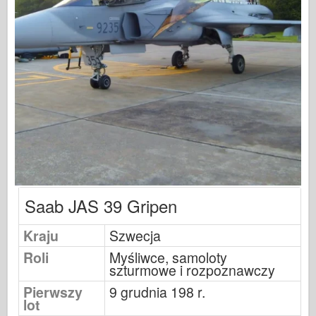
Sygnał eskadry
Tankpower
Ciężarówki & Czołgi
Waffen-Arsenał
Wydawnictwo Militaria
Maquettes
Akademii
Modele asów
Klub AFV
Saab JAS 39 Gripen
Airfix
Kraju
Szwecja
Siły Powietrzne
Roli
Myśliwce, samoloty
AZ Model
szturmowe i rozpoznawczy
Czarny pies
Pierwszy
9 grudnia 198 r.
lot
Bronco