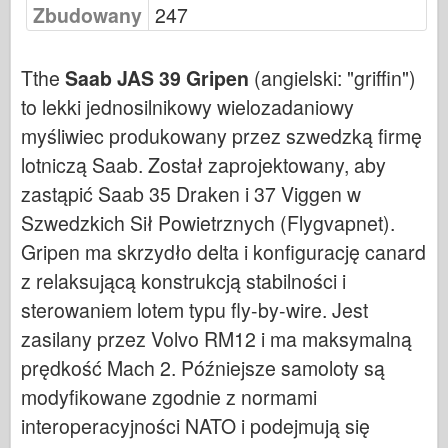
Zbudowany
247
Cyber-Hobby
Dnepromodel ( Dnepromodel )
Tthe
Saab JAS 39 Gripen
(angielski: "griffin")
Dragon
to lekki jednosilnikowy wielozadaniowy
Eduard
myśliwiec produkowany przez szwedzką firmę
E.T. Model
lotniczą Saab. Został zaprojektowany, aby
Drobne formy
zastąpić Saab 35 Draken i 37 Viggen w
Siły Waleczności
Szwedzkich Sił Powietrznych (Flygvapnet).
Friulmodel
Gripen ma skrzydło delta i konfigurację canard
Hasegawa
z relaksującą konstrukcją stabilności i
Heller
sterowaniem lotem typu fly-by-wire. Jest
HobbyBoss ( HobbyBoss )
zasilany przez Volvo RM12 i ma maksymalną
prędkość Mach 2. Późniejsze samoloty są
Modele IBG
modyfikowane zgodnie z normami
Icm
interoperacyjności NATO i podejmują się
Italeri