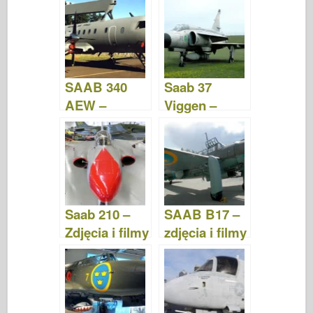
e
er
o
e
bl
o
di
e
b
ar
st
r
d
t
o
d
o
o
n
SAAB 340
Saab 37
k
AEW –
Viggen –
Zdjęcia i filmy
zdjęcia i filmy
Saab 210 –
SAAB B17 –
Zdjęcia i filmy
zdjęcia i filmy