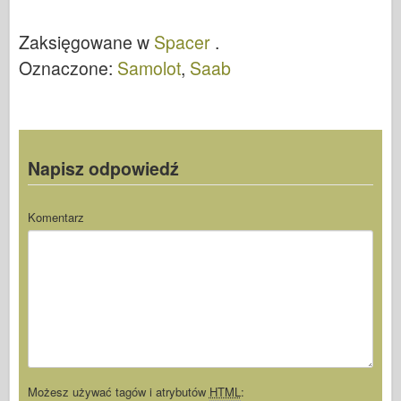
Zaksięgowane w
Spacer
.
Oznaczone:
Samolot
,
Saab
Napisz odpowiedź
Komentarz
Możesz używać tagów i atrybutów
HTML
: