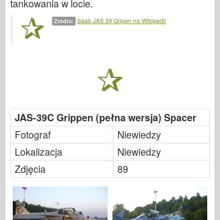
tankowania w locie.
Legendy
Saab JAS 39 Gripen na Wikipedii
Meng Model
Źródła:
Tamiya
Tristar
Trębacz
Zvezda
Albumy-Zdjęcia
JAS-39C Grippen (pełna wersja) Spacer
Spacer
Fotograf
Niewiedzy
Książki
Dvd
Lokalizacja
Niewiedzy
Kontakt
Zdjęcia
89
dziennik le
Zestawy