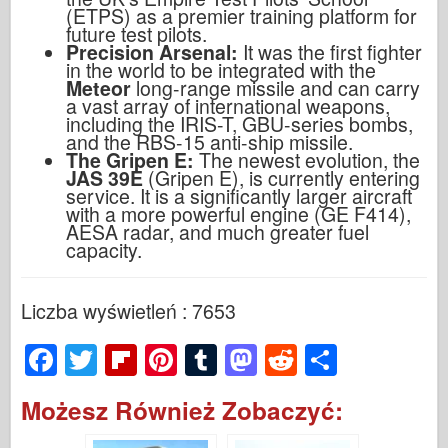
(ETPS) as a premier training platform for
future test pilots.
Precision Arsenal:
It was the first fighter
in the world to be integrated with the
Meteor
long-range missile and can carry
a vast array of international weapons,
including the IRIS-T, GBU-series bombs,
and the RBS-15 anti-ship missile.
The Gripen E:
The newest evolution, the
JAS 39E
(Gripen E), is currently entering
service. It is a significantly larger aircraft
with a more powerful engine (GE F414),
AESA radar, and much greater fuel
capacity.
Liczba wyświetleń : 7653
F
T
Fl
Pi
T
M
R
S
a
wi
ip
nt
u
a
e
h
Możesz Również Zobaczyć:
c
tt
b
er
m
st
d
ar