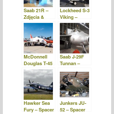
Saab 21R –
Lockheed S-3
Zdjęcia &
Viking –
wideo
Zdjęcia &
Film
McDonnell
Saab J-29F
Douglas T-45
Tunnan –
Goshawk –
zdjęcia i film
Zdjęcia &
Wideo
Hawker Sea
Junkers JU-
Fury – Spacer
52 – Spacer