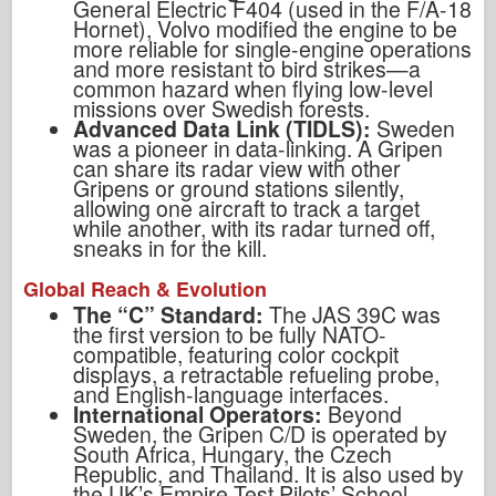
General Electric F404 (used in the F/A-18
Hornet), Volvo modified the engine to be
more reliable for single-engine operations
and more resistant to bird strikes—a
common hazard when flying low-level
missions over Swedish forests.
Advanced Data Link (TIDLS):
Sweden
was a pioneer in data-linking. A Gripen
can share its radar view with other
Gripens or ground stations silently,
allowing one aircraft to track a target
while another, with its radar turned off,
sneaks in for the kill.
Global Reach & Evolution
The “C” Standard:
The JAS 39C was
the first version to be fully NATO-
compatible, featuring color cockpit
displays, a retractable refueling probe,
and English-language interfaces.
International Operators:
Beyond
Sweden, the Gripen C/D is operated by
South Africa, Hungary, the Czech
Republic, and Thailand. It is also used by
the UK’s Empire Test Pilots’ School