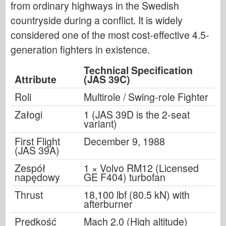
from ordinary highways in the Swedish
countryside during a conflict. It is widely
considered one of the most cost-effective 4.5-
generation fighters in existence.
Technical Specification
Attribute
(JAS 39C)
Roli
Multirole / Swing-role Fighter
Załogi
1 (JAS 39D is the 2-seat
variant)
First Flight
December 9, 1988
(JAS 39A)
Zespół
1 × Volvo RM12 (Licensed
napędowy
GE F404) turbofan
Thrust
18,100 lbf (80.5 kN) with
afterburner
Prędkość
Mach 2.0 (High altitude)