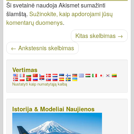
Ši svetainė naudoja Akismet sumažinti
šlamštą.
Sužinokite, kaip apdorojami jūsų
komentarų duomenys
.
Skelbti naršymą
Kitas skelbimas
→
←
Ankstesnis skelbimas
Vertimas
Nustatyti kaip numatytąją kalbą
Istorija & Modeliai Naujienos