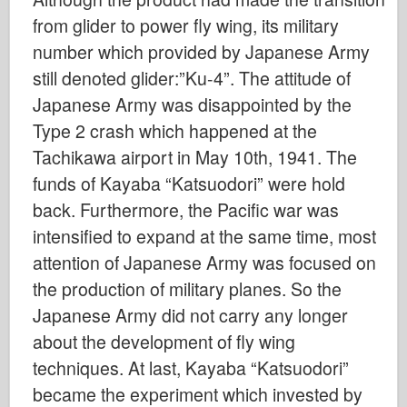
Bronco
from glider to power fly wing, its military
Kibernetinis hobis
number which provided by Japanese Army
Dnepromodelis
still denoted glider:”Ku-4”. The attitude of
Drakonas
Japanese Army was disappointed by the
Eduardas
Type 2 crash which happened at the
Tachikawa airport in May 10th, 1941. The
E.T. Modelis
funds of Kayaba “Katsuodori” were hold
Smulkios pelėsiai
back. Furthermore, the Pacific war was
Valoro pajėgos
intensified to expand at the same time, most
Friulmodel
attention of Japanese Army was focused on
Hasegawa provincija
the production of military planes. So the
Heleris
Japanese Army did not carry any longer
HobbyBoss provincija
about the development of fly wing
IBG modeliai
techniques. At last, Kayaba “Katsuodori”
Tcm
became the experiment which invested by