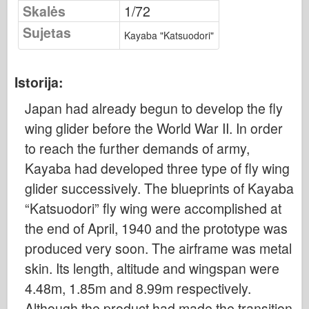
Osprey leidyba
Skalės
1/72
Sujetas
Eskadrono signalas
Kayaba "Katsuodori"
Tankpower
Sunkvežimiai ir cisternos
Istorija:
Waffen-Arsenalas
Japan had already begun to develop the fly
Wydawnictwo Militaria
wing glider before the World War II. In order
Maquettes (maquettes)
to reach the further demands of army,
Akademija
Kayaba had developed three type of fly wing
Ace modeliai
glider successively. The blueprints of Kayaba
“Katsuodori” fly wing were accomplished at
AFV klubas
the end of April, 1940 and the prototype was
Airfix
produced very soon. The airframe was metal
Oro pajėgos
skin. Its length, altitude and wingspan were
AZ modelis
4.48m, 1.85m and 8.99m respectively.
Juodasis šuo
Although the product had made the transition