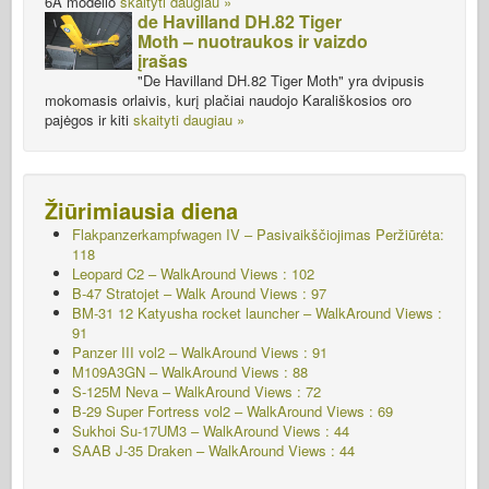
6A modelio
skaityti daugiau »
de Havilland DH.82 Tiger
Moth – nuotraukos ir vaizdo
įrašas
"De Havilland DH.82 Tiger Moth" yra dvipusis
mokomasis orlaivis, kurį plačiai naudojo Karališkosios oro
pajėgos ir kiti
skaityti daugiau »
Žiūrimiausia diena
Flakpanzerkampfwagen IV – Pasivaikščiojimas
Peržiūrėta:
118
Leopard C2 – WalkAround Views : 102
B-47 Stratojet – Walk Around Views : 97
BM-31 12 Katyusha rocket launcher – WalkAround Views :
91
Panzer III vol2 – WalkAround Views : 91
M109A3GN – WalkAround Views : 88
S-125M Neva – WalkAround Views : 72
B-29 Super Fortress vol2 – WalkAround Views : 69
Sukhoi Su-17UM3 – WalkAround Views : 44
SAAB J-35 Draken – WalkAround Views : 44