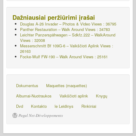
Dažniausiai peržiūrimi įrašai
Douglas A-26 Invader – Photos & Video Views : 36795
Panther Restauration – Walk Around Views : 34783
Leichter Panzerspähwagen – Sdkfz.222 – WalkAround
Views : 32008
Messerschmitt Bf 109G-6 – Vaikščioti Aplink
Views :
26163
Focke-Wulf FW-190 – Walk Around Views : 25161
Dokumentus
Maquettes (maquettes)
Albumai-Nuotraukos
Vaikščioti aplink
Knygų
Dvd
Kontakto
le Leidinys
Rinkiniai
Pagal Net-Développements