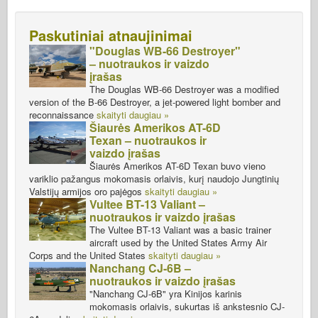
Paskutiniai atnaujinimai
"Douglas WB-66 Destroyer"
– nuotraukos ir vaizdo
įrašas
The Douglas WB-66 Destroyer was a modified
version of the B-66 Destroyer, a jet-powered light bomber and
reconnaissance
skaityti daugiau »
Šiaurės Amerikos AT-6D
Texan – nuotraukos ir
vaizdo įrašas
Šiaurės Amerikos AT-6D Texan buvo vieno
variklio pažangus mokomasis orlaivis, kurį naudojo Jungtinių
Valstijų armijos oro pajėgos
skaityti daugiau »
Vultee BT-13 Valiant –
nuotraukos ir vaizdo įrašas
The Vultee BT-13 Valiant was a basic trainer
aircraft used by the United States Army Air
Corps and the United States
skaityti daugiau »
Nanchang CJ-6B –
nuotraukos ir vaizdo įrašas
"Nanchang CJ-6B" yra Kinijos karinis
mokomasis orlaivis, sukurtas iš ankstesnio CJ-