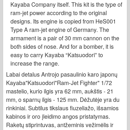
Italeri
Kayaba Company itself. This kit is the type of
ram-jet power according to the original
Legenda
designs. Its engine is copied from HeS001
Meng modelis
Type A ram-jet engine of Germany. The
Tamiya
armament is a pair of 30 mm cannon on the
Tristar
both sides of nose. And for a bomber, it is
Trimitininkas
easy to carry Kayaba “Katsuodori” to
Zvezda
increase the range.
Albumai-Nuotraukos
Labai detalus Antrojo pasaulinio karo japonų
Vaikščioti aplink
Kayaba"Katsuodori"Ram-Jet Fighter" 1/72
Knygų
mastelio, kurio ilgis yra 62 mm, aukštis - 21
Dvd
mm, o sparnų ilgis - 125 mm. Dėžutėje yra du
Kontakto
rinkiniai. Subtilus tikslaus fiuzeliažo, išsamios
kabinos ir oro įleidimo angos pristatymas.
le Leidinys
Raketų stiprintuvas, antžeminis vežimėlis ir
Rinkiniai